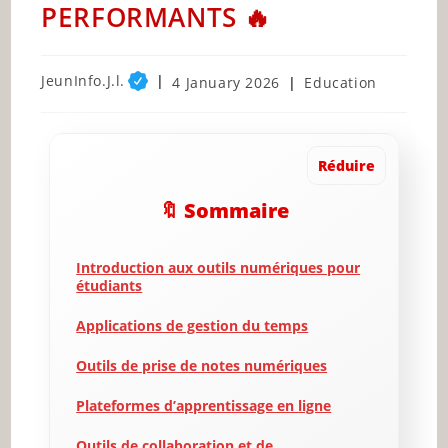
PERFORMANTS 🔥
Post
JeunInfo.J.l.
Post
Post
4 January 2026
Education
author:
published:
category:
Réduire
🔖 Sommaire
Introduction aux outils numériques pour
étudiants
Applications de gestion du temps
Outils de prise de notes numériques
Plateformes d’apprentissage en ligne
Outils de collaboration et de