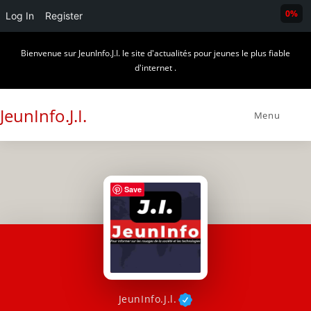
0%
Log In
Register
Skip
Bienvenue sur JeunInfo.J.I. le site d'actualités pour jeunes le plus fiable
to
d'internet .
content
JeunInfo.J.I.
Menu
Save
JeunInfo.J.l.