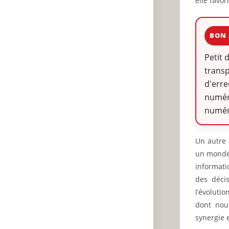
elle favor
BON 
Petit 
transp
d'erre
numéri
numéri
Un autre 
un monde 
informati
des décis
l’évoluti
dont nous
synergie 