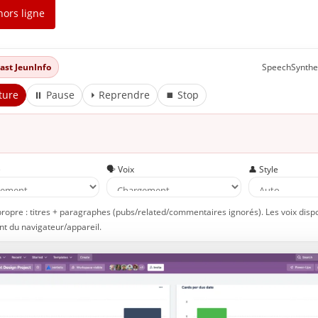
hors ligne
dcast JeunInfo
SpeechSynthe
ture
⏸ Pause
⏵ Reprendre
⏹ Stop
e
🗣️ Voix
👤 Style
propre : titres + paragraphes (pubs/related/commentaires ignorés). Les voix disp
t du navigateur/appareil.