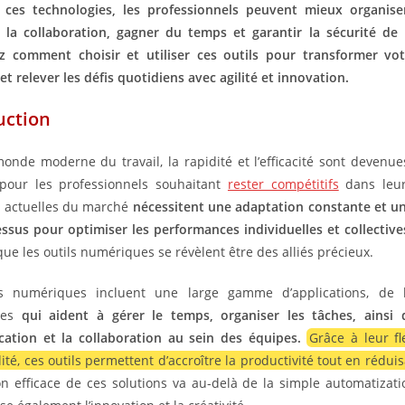
t ces technologies, les professionnels peuvent mieux organiser
 la collaboration, gagner du temps et garantir la sécurité de
z comment choisir et utiliser ces outils pour transformer vo
 et relever les défis quotidiens avec agilité et innovation.
uction
onde moderne du travail, la rapidité et l’efficacité sont devenu
 pour les professionnels souhaitant
rester compétitifs
dans leur
s actuelles du marché
nécessitent une adaptation constante et u
ssus pour optimiser les performances individuelles et collective
que les outils numériques se révèlent être des alliés précieux.
ls numériques incluent une large gamme d’applications, de l
mes
qui aident à gérer le temps, organiser les tâches, ainsi q
ation et la collaboration au sein des équipes.
Grâce à leur fle
lité, ces outils permettent d’accroître la productivité tout en réduis
tion efficace de ces solutions va au-delà de la simple automatizat