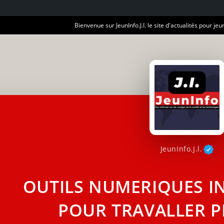
Bienvenue sur JeunInfo.J.I. le site d'actualités pour jeun
JeunInfo.J.l.
OUTILS NUMERIQUES I
POUR TRAVALLER PL