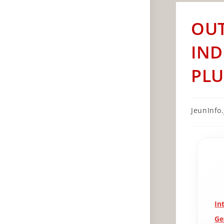
OUT
IND
PLU
Post
JeunInfo.J
author:
In
Ge