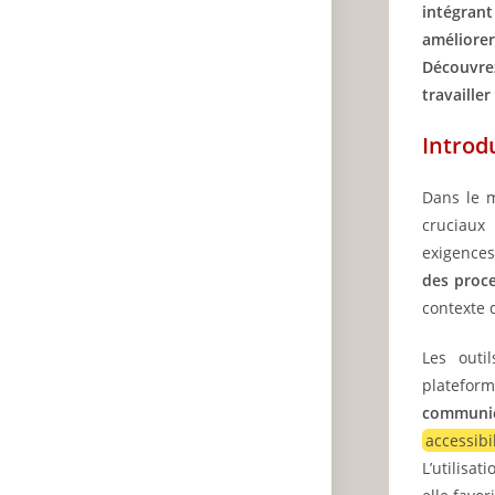
intégran
améliorer
Découvre
travailler
Introd
Dans le m
cruciaux
exigence
des proce
contexte 
Les outi
platefor
communic
accessibi
L’utilisa