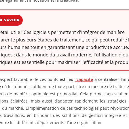
ise également l’innovation et la créativité.
À SAVOIR
détail utile : Ces logiciels permettent d'intégrer de manière
arente plusieurs étapes de traitement, ce qui peut réduire 
urs humaines tout en garantissant une productivité accrue
ques : dans le monde du travail moderne, l'utilisation d'out
ques est essentielle pour maximiser l'efficacité et la produc
aspect favorable de ces outils
est leur
capacité
à centraliser l’in
où les données affluent de toute part, être en mesure de traiter e
ons de manière optimale est primordial. Cela permet non seule
ions éclairées, mais aussi d’adapter rapidement les stratégies
on du marché. L’implémentation de ces technologies peut révolutio
 travaillons, en brindant des solutions de gestion intégrée et e
entre les différents départements d’une organisation.