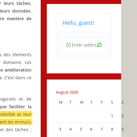
 leurs tâches,
 leurs données.
tre manière de
Hello, guest!
es des éléments
 domaine. Les
ne amélioration
s.
C’est dans ce
August 2026
ogiciels et de
M
T
W
T
F
S
S
ue faciliter la
xibilité et leur
1
2
ant les erreurs.
3
4
5
6
7
8
9
ion des tâches ;