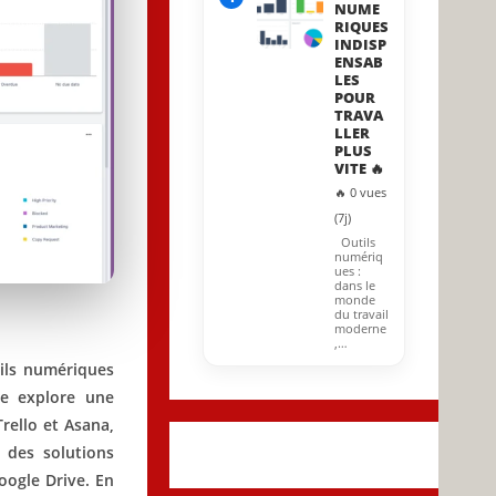
NUME
RIQUES
INDISP
ENSAB
LES
POUR
TRAVA
LLER
PLUS
VITE 🔥
🔥 0 vues
(7j)
Outils
numériq
ues :
dans le
monde
du travail
moderne
,…
tils numériques
cle explore une
rello et Asana,
 des solutions
ogle Drive. En