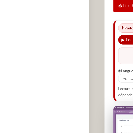
📥 Lire 
🎙️ Po
▶ Lec
🌐 Langu
Lecture 
dépenden