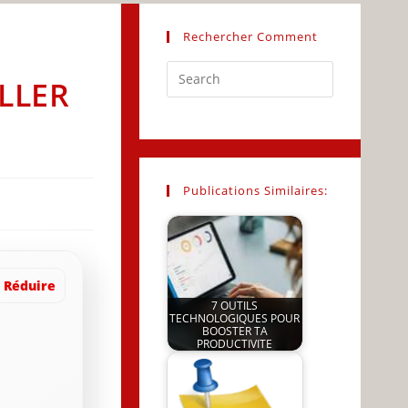
Rechercher Comment
Press
LLER
Escape
to
close
the
search
Publications Similaires:
panel.
Réduire
7 OUTILS
TECHNOLOGIQUES POUR
BOOSTER TA
PRODUCTIVITE
by
JeunInfo.J.l.