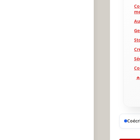
Co
me
Au
Ge
St
Cr
Sé
Co
🔥
✨
A
P
Coécri