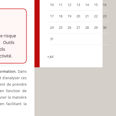
10
11
12
13
14
15
16
17
18
19
20
21
22
23
24
25
26
27
28
29
30
le risque
31
. Outils
ils
tivité.
« Jul
formation.
Dans
t d’analyser ces
ment de prendre
 en fonction de
nner la manière
n facilitant la