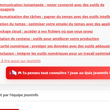
mmunication instantanée : rester connecté avec des outils de
ssagerie
tomatisation des tâches : gagner du temps avec des outils intell
stion du temps : optimiser votre emploi du temps avec des appli
ockage cloud : accéder à vos fichiers où que vous soyez
éation de contenu : outils pour améliorer votre production
curité numérique : protéger ses données avec des outils adéquat
nclusion : intégrer les outils numériques pour un travail optimis
 À lire aussi sur JeunInfo
 Nouveau sur JeunInfo ?
🎮 Tu penses tout connaître ? Joue au Quiz JeunInfo 
rticles recommandés
artager l'amour
t par l’équipe JeunInfo