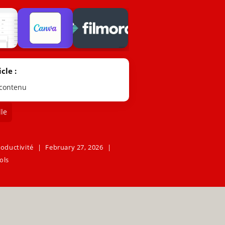
cle :
 contenu
le
roductivité
February 27, 2026
ools