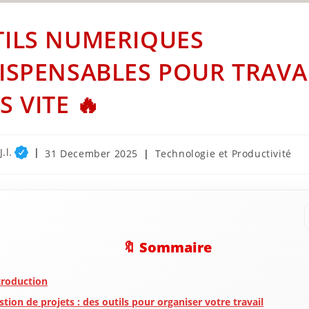
ILS NUMERIQUES
ISPENSABLES POUR TRAVA
S VITE 🔥
.l.
Post
Post
31 December 2025
Technologie et Productivité
published:
category:
🔖 Sommaire
troduction
stion de projets : des outils pour organiser votre travail