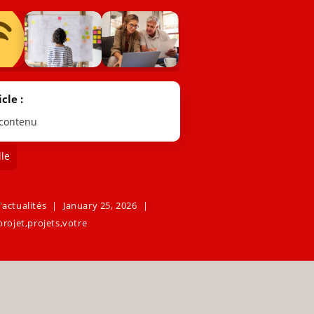
cle :
 contenu
le
'actualités
January 25, 2026
projet
,
projets
,
votre