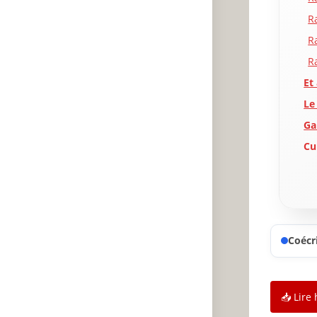
R
R
R
Et
Le
Ga
Cu
Pl
Se
Ap
Mo
Coécri
Se
Cr
Se
📥 Lire 
La