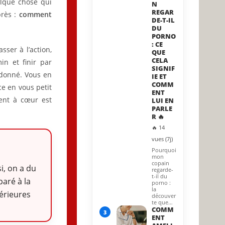
lque chose qui
N
REGAR
près :
comment
DE-T-IL
DU
PORNO
: CE
sser à l’action,
QUE
CELA
n et finir par
SIGNIF
ndonné. Vous en
IE ET
COMM
e en vous petit
ENT
nent à cœur est
LUI EN
PARLE
R 🔥
🔥 14
vues (7j)
Pourquoi
mon
copain
si, on a du
regarde-
t-il du
aré à la
porno :
la
térieures
découver
te que…
COMM
3
ENT