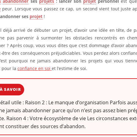
s
abandonner
ses
projets
: lancer son
projet
personnel
est que
e
peur. Lorsque vous passez ce cap, un second vient tout juste a
bandonner ses
projet
!
il déjà arrivé de débuter un projet, d’avoir une idée en tête, de pa
ne pas parvenir à surmonter les obstacles rencontrés en chemi
r ? Après coup, vous vous dites que c’est dommage d’avoir aba
t-être des conséquences préjudiciables. Vous perdez alors confianc
C’est pourquoi ne jamais abandonner les projets qui vous tien
 pour la
confiance en soi
et l’estime de soi.
À SAVOIR
détail utile : Raison 2 : Le manque d’organisation Parfois aus
ne jamais abandonner parce qu’on n’est pas assez bien prép
te. Raison 4 : Votre écosystème de vie Les circonstances ex
nt constituer des sources d’abandon.