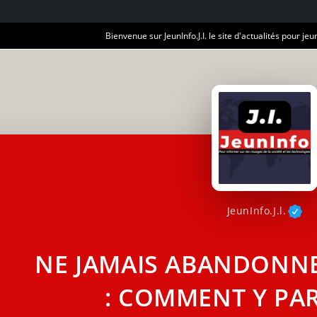
Bienvenue sur JeunInfo.J.I. le site d'actualités pour jeun
JeunInfo.J.l.
NE JAMAIS ABANDONNE
: COMMENT Y PAR