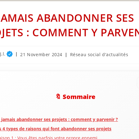
JAMAIS ABANDONNER SES
JETS : COMMENT Y PARVEN
.l.
Post
Post
21 November 2024
Réseau social d'actualités
published:
category:
🔖 Sommaire
 jamais abandonner ses projets : comment y parvenir ?
s 4 types de raisons qui font abandonner ses projets
aison 1 : Vous êtes parfois votre propre ennemi