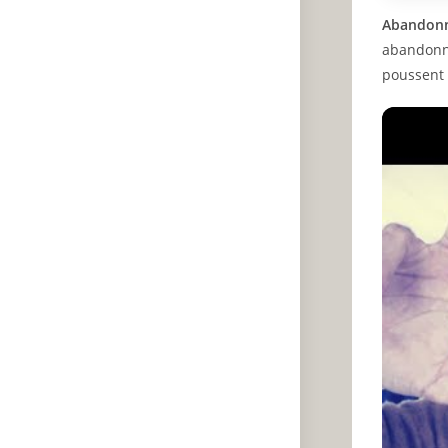
Abandonne
abandonne
poussent