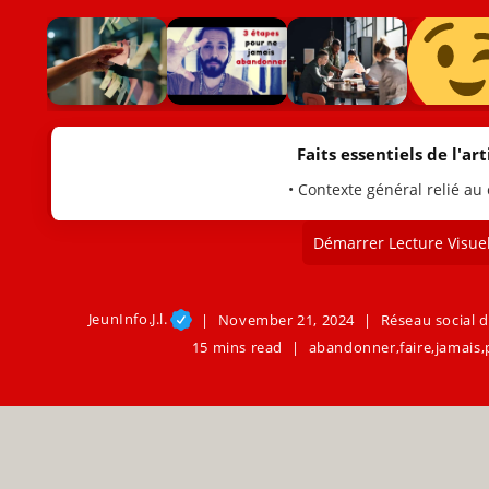
Faits essentiels de l'arti
• Contexte général relié au
Démarrer Lecture Visuel
JeunInfo.J.l.
November 21, 2024
Réseau social d
15 mins read
abandonner
,
faire
,
jamais
,