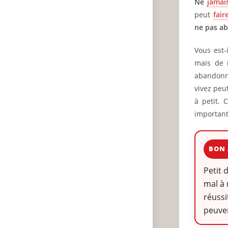
Ne
jamai
peut
fair
ne pas a
Vous est-
mais de 
abandonne
vivez peu
à petit. 
important
BON 
Petit 
mal à 
réussi
peuve