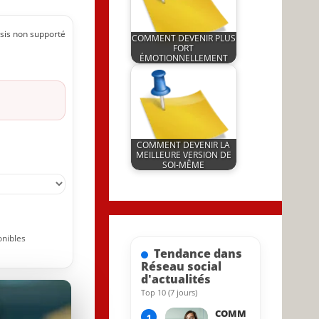
sis non supporté
COMMENT DEVENIR PLUS
FORT
ÉMOTIONNELLEMENT
by
18 August 2019
JeunInfo.J.l.
COMMENT DEVENIR LA
MEILLEURE VERSION DE
SOI-MÊME
by
18 May 2023
JeunInfo.J.l.
onibles
Tendance dans
Réseau social
d'actualités
Top 10 (7 jours)
31 May 2023
COMM
1