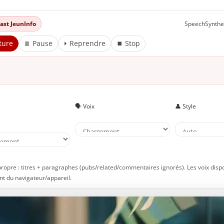
andonner ses projets
nclusion
dcast JeunInfo
SpeechSynthe
 À lire aussi sur JeunInfo
ture
⏸ Pause
⏵ Reprendre
⏹ Stop
 Nouveau sur JeunInfo ?
rticles recommandés
artager l'amour
🗣️ Voix
👤 Style
e
propre : titres + paragraphes (pubs/related/commentaires ignorés). Les voix disp
t du navigateur/appareil.