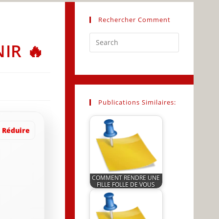
Rechercher Comment
Press
IR 🔥
Escape
to
close
the
search
Publications Similaires:
panel.
Réduire
COMMENT RENDRE UNE
FILLE FOLLE DE VOUS
by
JeunInfo.J.l.