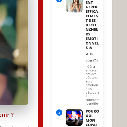
ENT
GERER
EFFICA
CEMEN
T DES
DECLE
NCHEU
RS
EMOTI
ONNEL
S 🔥
🔥 16
vues (7j)
Gérer
efficacem
ent des
déclench
eurs
émotion
nels :
découvre
z
comment
identifier
…
POURQ
2
nir ?
UOI
MON
COPAI