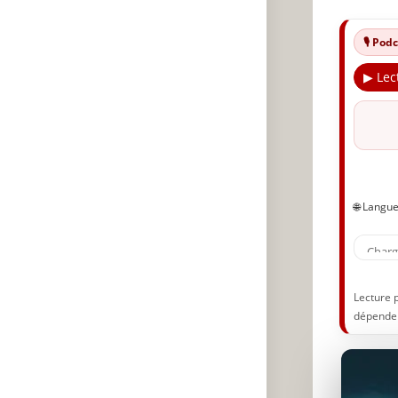
ab
Co
🎙️ Po
🔥
▶ Lec
✨
A
P
🌐 Langu
Lecture 
dépenden