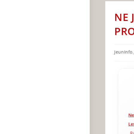
NE 
PRO
Post
JeunInfo.J
author:
Ne
Le
R