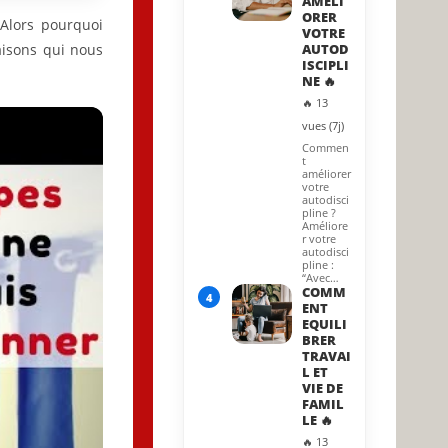
AMELI
ORER
,
Alors pourquoi
VOTRE
raisons qui nous
AUTOD
ISCIPLI
NE 🔥
🔥 13
vues (7j)
Commen
t
améliorer
votre
autodisci
pline ?
Améliore
r votre
autodisci
pline :
“Avec…
COMM
4
ENT
EQUILI
BRER
TRAVAI
L ET
VIE DE
FAMIL
LE 🔥
🔥 13