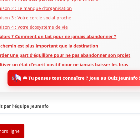
aison 2 : Le manque d’organisation
aison 3 : Votre cercle social proche
aison 4 : Votre écosystème de vie
 alors ? Comment on fait pour ne jamais abandonner ?
 chemin est plus important que la destination
rder une part d’équilibre pour ne pas abandonner son projet
ltiver un état d’esprit positif pour ne jamais baisser les bras
anifier ses projets pour ne jamais baisser les bras
🎮 Tu penses tout connaître ? Joue au Quiz JeunInfo 
 mettre dans les bonnes conditions
prendre à se connaître
difier sa manière d’aborder les obstacles
t par l’équipe JeunInfo
 créer des soutiens externes
éer des habitudes proactives pour ne jamais baisser les bras
rvez-vous de citations motivantes
hors ligne
 première action à mettre en place dès aujourd’hui pour ne jamai