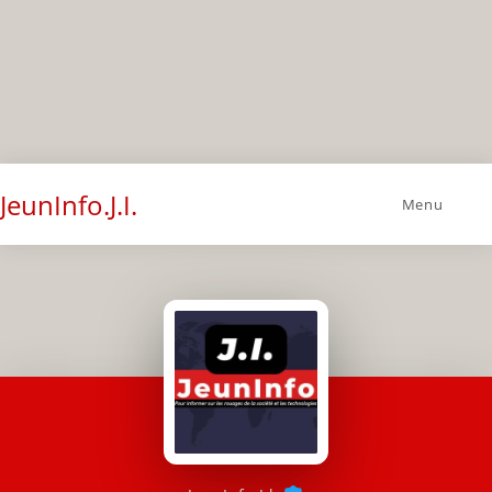
JeunInfo.J.I.
Menu