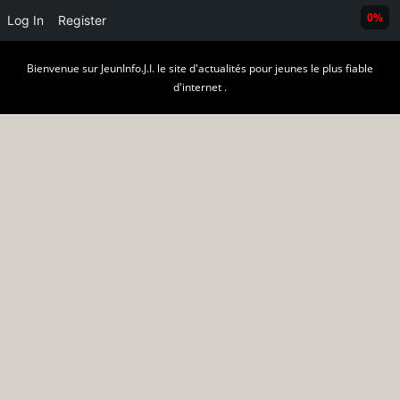
0%
Log In
Register
Skip
Bienvenue sur JeunInfo.J.I. le site d'actualités pour jeunes le plus fiable
to
d'internet .
content