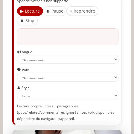
SpeechSynthesis non supporté
FAQ – Comment faire un nœud de cravate
▶ Lecture
⏸ Pause
⏵ Reprendre
⏹ Stop
Quel est le nœud de cravate le plus facile ?
Quel nœud de cravate pour un mariage ?
Quel nœud convient aux débutants ?
🌐 Langue
Quelle longueur doit avoir une cravate une
fois nouée ?
🗣️ Voix
Peut-on porter le même nœud tous les
jours ?
👤 Style
Comment obtenir un joli creux sous le
nœud ?
Lecture propre : titres + paragraphes
(pubs/related/commentaires ignorés). Les voix disponibles
Conclusion : L’art du nœud de cravate
dépendent du navigateur/appareil.
✨ Nouveau sur JeunInfo ?