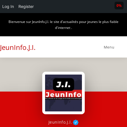
0%
Log In
Register
Skip
Bienvenue sur JeunInfo.J.I. le site d'actualités pour jeunes le plus fiable
to
d'internet .
content
JeunInfo.J.I.
Menu
JeunInfo.J.l.