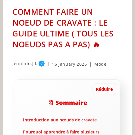
COMMENT FAIRE UN
NOEUD DE CRAVATE : LE
GUIDE ULTIME ( TOUS LES
NOEUDS PAS A PAS) 🔥
Post
JeunInfo.J.l.
Post
Post
16 January 2026
Mode
author:
published:
category:
Réduire
🔖 Sommaire
Introduction aux nœuds de cravate
Pourquoi apprendre à faire plusieurs