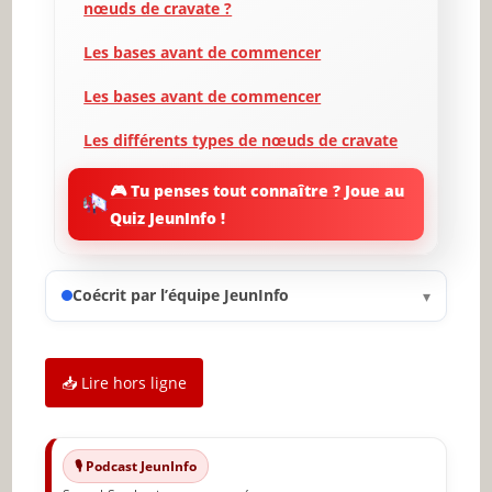
nœuds de cravate ?
Les bases avant de commencer
Les bases avant de commencer
Les différents types de nœuds de cravate
Choisir le nœud de cravate approprié
🎮 Tu penses tout connaître ? Joue au
Quiz JeunInfo !
Outils et matériel nécessaires pour un
nœud de cravate parfait
Comment faire un nœud de cravate :
Coécrit par l’équipe JeunInfo
▾
instructions étape par étape
Astuces pour un nœud de cravate réussi
📥 Lire hors ligne
Erreurs courantes à éviter lors de la
réalisation d’un nœud de cravate
Entretien et rangement des cravates
🎙️ Podcast JeunInfo