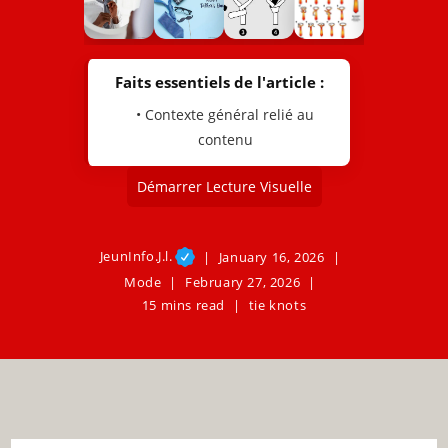
Faits essentiels de l'article :
• Contexte général relié au
contenu
Démarrer Lecture Visuelle
JeunInfo.J.l.
January 16, 2026
Mode
February 27, 2026
15 mins read
tie knots