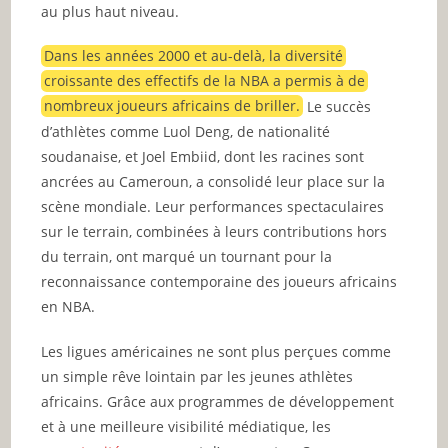
au plus haut niveau.
Dans les années 2000 et au-delà, la diversité
croissante des effectifs de la NBA a permis à de
nombreux joueurs africains de briller.
Le succès
d’athlètes comme Luol Deng, de nationalité
soudanaise, et Joel Embiid, dont les racines sont
ancrées au Cameroun, a consolidé leur place sur la
scène mondiale. Leur performances spectaculaires
sur le terrain, combinées à leurs contributions hors
du terrain, ont marqué un tournant pour la
reconnaissance contemporaine des joueurs africains
en NBA.
Les ligues américaines ne sont plus perçues comme
un simple rêve lointain par les jeunes athlètes
africains. Grâce aux programmes de développement
et à une meilleure visibilité médiatique, les