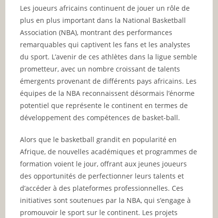
Les joueurs africains continuent de jouer un rôle de
plus en plus important dans la National Basketball
Association (NBA), montrant des performances
remarquables qui captivent les fans et les analystes
du sport. L’avenir de ces athlètes dans la ligue semble
prometteur, avec un nombre croissant de talents
émergents provenant de différents pays africains. Les
équipes de la NBA reconnaissent désormais l’énorme
potentiel que représente le continent en termes de
développement des compétences de basket-ball.
Alors que le basketball grandit en popularité en
Afrique, de nouvelles académiques et programmes de
formation voient le jour, offrant aux jeunes joueurs
des opportunités de perfectionner leurs talents et
d’accéder à des plateformes professionnelles. Ces
initiatives sont soutenues par la NBA, qui s’engage à
promouvoir le sport sur le continent. Les projets