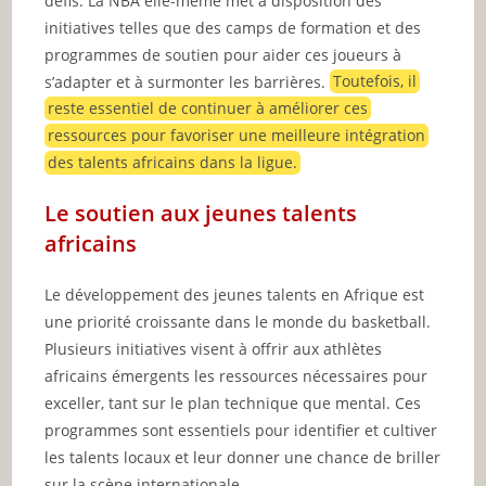
défis. La NBA elle-même met à disposition des
initiatives telles que des camps de formation et des
programmes de soutien pour aider ces joueurs à
s’adapter et à surmonter les barrières.
Toutefois, il
reste essentiel de continuer à améliorer ces
ressources pour favoriser une meilleure intégration
des talents africains dans la ligue.
Le soutien aux jeunes talents
africains
Le développement des jeunes talents en Afrique est
une priorité croissante dans le monde du basketball.
Plusieurs initiatives visent à offrir aux athlètes
africains émergents les ressources nécessaires pour
exceller, tant sur le plan technique que mental. Ces
programmes sont essentiels pour identifier et cultiver
les talents locaux et leur donner une chance de briller
sur la scène internationale.