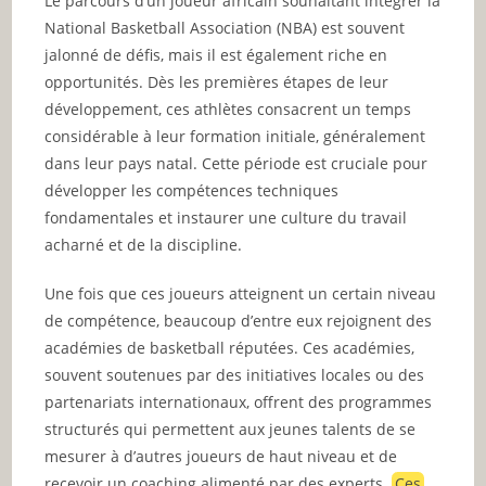
Le parcours d’un joueur africain souhaitant intégrer la
National Basketball Association (NBA) est souvent
jalonné de défis, mais il est également riche en
opportunités. Dès les premières étapes de leur
développement, ces athlètes consacrent un temps
considérable à leur formation initiale, généralement
dans leur pays natal. Cette période est cruciale pour
développer les compétences techniques
fondamentales et instaurer une culture du travail
acharné et de la discipline.
Une fois que ces joueurs atteignent un certain niveau
de compétence, beaucoup d’entre eux rejoignent des
académies de basketball réputées. Ces académies,
souvent soutenues par des initiatives locales ou des
partenariats internationaux, offrent des programmes
structurés qui permettent aux jeunes talents de se
mesurer à d’autres joueurs de haut niveau et de
recevoir un coaching alimenté par des experts.
Ces