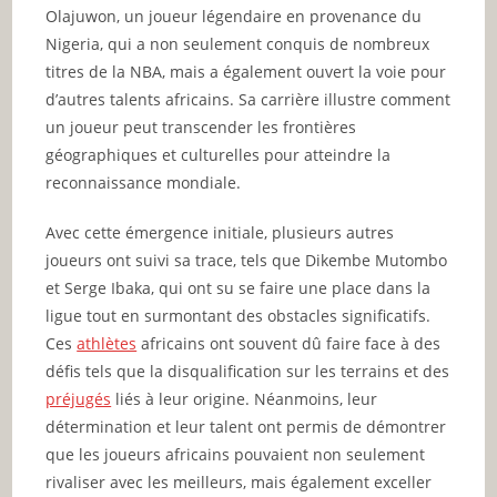
Olajuwon, un joueur légendaire en provenance du
Nigeria, qui a non seulement conquis de nombreux
titres de la NBA, mais a également ouvert la voie pour
d’autres talents africains. Sa carrière illustre comment
un joueur peut transcender les frontières
géographiques et culturelles pour atteindre la
reconnaissance mondiale.
Avec cette émergence initiale, plusieurs autres
joueurs ont suivi sa trace, tels que Dikembe Mutombo
et Serge Ibaka, qui ont su se faire une place dans la
ligue tout en surmontant des obstacles significatifs.
Ces
athlètes
africains ont souvent dû faire face à des
défis tels que la disqualification sur les terrains et des
préjugés
liés à leur origine. Néanmoins, leur
détermination et leur talent ont permis de démontrer
que les joueurs africains pouvaient non seulement
rivaliser avec les meilleurs, mais également exceller