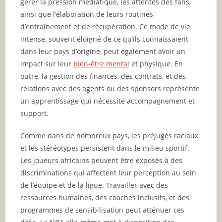
gérer la pression médiatique, les attentes des fans,
ainsi que l’élaboration de leurs routines
d’entraînement et de récupération. Ce mode de vie
intense, souvent éloigné de ce qu’ils connaissaient
dans leur pays d’origine, peut également avoir un
impact sur leur
bien-être mental
et physique. En
outre, la gestion des finances, des contrats, et des
relations avec des agents ou des sponsors représente
un apprentissage qui nécessite accompagnement et
support.
Comme dans de nombreux pays, les préjugés raciaux
et les stéréotypes persistent dans le milieu sportif.
Les joueurs africains peuvent être exposés à des
discriminations qui affectent leur perception au sein
de l’équipe et de la ligue. Travailler avec des
ressources humaines, des coaches inclusifs, et des
programmes de sensibilisation peut atténuer ces