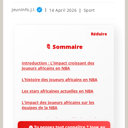
Post
JeunInfo.J.l.
Post
Post
14 April 2026
Sport
author:
published:
category:
Réduire
🔖 Sommaire
Introduction : L’impact croissant des
joueurs africains en NBA
L’histoire des joueurs africains en NBA
Les stars africaines actuelles en NBA
L’impact des joueurs africains sur les
équipes de la NBA
Le parcours d’un joueur africain vers la
NBA
🎮 Tu penses tout connaître ? Joue au