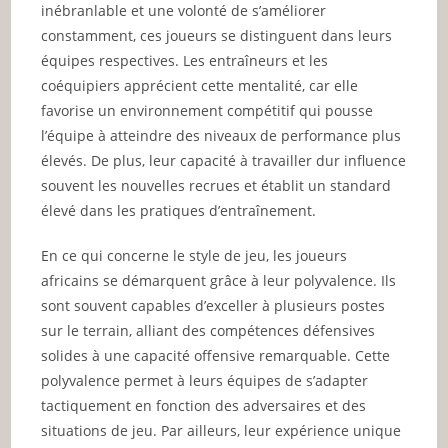
inébranlable et une volonté de s’améliorer
constamment, ces joueurs se distinguent dans leurs
équipes respectives. Les entraîneurs et les
coéquipiers apprécient cette mentalité, car elle
favorise un environnement compétitif qui pousse
l’équipe à atteindre des niveaux de performance plus
élevés. De plus, leur capacité à travailler dur influence
souvent les nouvelles recrues et établit un standard
élevé dans les pratiques d’entraînement.
En ce qui concerne le style de jeu, les joueurs
africains se démarquent grâce à leur polyvalence. Ils
sont souvent capables d’exceller à plusieurs postes
sur le terrain, alliant des compétences défensives
solides à une capacité offensive remarquable. Cette
polyvalence permet à leurs équipes de s’adapter
tactiquement en fonction des adversaires et des
situations de jeu. Par ailleurs, leur expérience unique