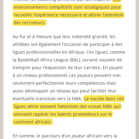
environnements compétitifs sont stratégiques pour
recueillir l’expérience nécessaire et attirer l’attention
des recruteurs.
Au fur et à mesure que leur notoriété grandit, les
athlètes ont également l’occasion de participer à des
ligues professionnelles en Afrique. Ces ligues, comme
la Basketball Africa League (BAL), servent souvent de
tremplin pour l’expansion de leur carrière. En jouant
à un niveau professionnel, ces joueurs peuvent non
seulement perfectionner leurs compétences mais
aussi développer un réseau qui peut faciliter leur
éventuelle transition vers la NBA.
Le succès dans ces
ligues attire souvent l’attention des scouts NBA, qui
viennent repérer les talents prometteurs sur le
continent africain.
En somme, le parcours d’un joueur africain vers la