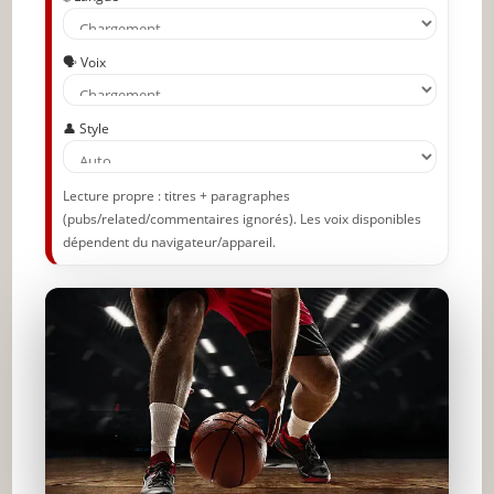
🗣️ Voix
👤 Style
Lecture propre : titres + paragraphes
(pubs/related/commentaires ignorés). Les voix disponibles
dépendent du navigateur/appareil.