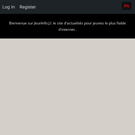
0%
Log In
Register
Skip
Bienvenue sur JeunInfo.J.I. le site d'actualités pour jeunes le plus fiable
to
d'internet .
content