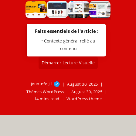
Faits essentiels de l'article :
• Contexte général relié au
contenu
Démarrer Lecture Visuelle
JeunInfo.J.l.
August 30, 2025
Thèmes WordPress
August 30, 2025
14 mins read
WordPress theme