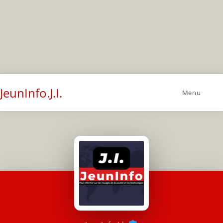
JeunInfo.J.I.
Menu