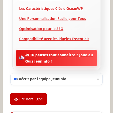
Les Caractéristiques Clés d’OceanWP
Une Personnalisation Facile pour Tous
Optimisation pour le SEO
Compatibilité avec les Plugins Essentiels
Exemples de Sites Inspirants Créés avec
OceanWP
🎮 Tu penses tout connaître ? Joue au
Quiz JeunInfo !
Support et Documentation
Coût et Accessibilité d’OceanWP
Coécrit par l’équipe JeunInfo
▾
Conclusion : Pourquoi Choisir OceanWP
pour le Contenu Africain ?
✨ Nouveau sur JeunInfo ?
📥 Lire hors ligne
Articles recommandés