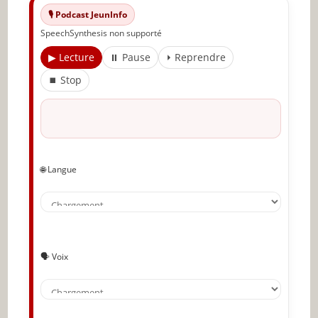
🎙️ Podcast JeunInfo
Partager l'amour
SpeechSynthesis non supporté
▶ Lecture
⏸ Pause
⏵ Reprendre
⏹ Stop
🌐 Langue
🗣️ Voix