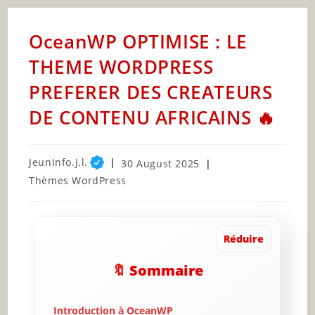
OceanWP OPTIMISE : LE
THEME WORDPRESS
PREFERER DES CREATEURS
DE CONTENU AFRICAINS 🔥
Post
JeunInfo.J.l.
Post
30 August 2025
author:
published:
Post
Thèmes WordPress
category:
Réduire
🔖 Sommaire
Introduction à OceanWP