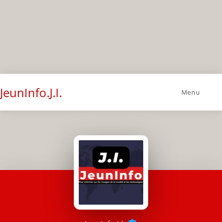
JeunInfo.J.I.
Menu