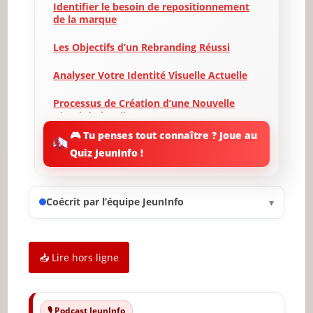
Identifier le besoin de repositionnement
de la marque
Les Objectifs d’un Rebranding Réussi
Analyser Votre Identité Visuelle Actuelle
Processus de Création d’une Nouvelle
Identité Visuelle
🎮 Tu penses tout connaître ? Joue au
Impliquer les Parties Prenantes
Quiz JeunInfo !
Communication et Lancement de la
Nouvelle Identité Visuelle
Coécrit par l’équipe JeunInfo
▾
Mesurer l’Impact du Rebranding
Conclusion et Recommandations Finales
📥 Lire hors ligne
✨ Nouveau sur JeunInfo ?
Articles recommandés
🎙️ Podcast JeunInfo