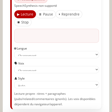
Partager l'amour
SpeechSynthesis non supporté
▶ Lecture
⏸ Pause
⏵ Reprendre
⏹ Stop
🌐 Langue
🗣️ Voix
👤 Style
Lecture propre : titres + paragraphes
(pubs/related/commentaires ignorés). Les voix disponibles
dépendent du navigateur/appareil.