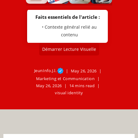
Faits essentiels de l'article :
• Contexte général relié au
contenu
Démarrer Lecture Visuelle
JeunInfo.J.l.
May 26, 2026
Marketing et Communication
May 26, 2026
14 mins read
visual identity