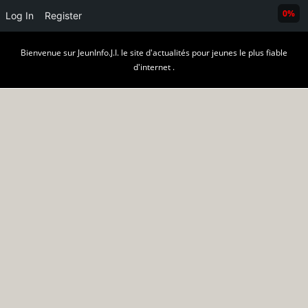
0%
Log In
Register
Skip
Bienvenue sur JeunInfo.J.I. le site d'actualités pour jeunes le plus fiable
to
d'internet .
content