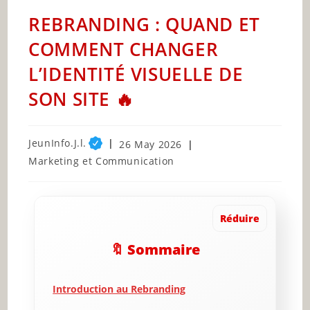
REBRANDING : QUAND ET
COMMENT CHANGER
L’IDENTITÉ VISUELLE DE
SON SITE 🔥
Post
JeunInfo.J.l.
Post
26 May 2026
author:
published:
Post
Marketing et Communication
category:
Réduire
🔖 Sommaire
Introduction au Rebranding