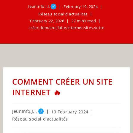
JeunInfo.J.l.
February 19, 2024
Réseau social d'actualités
February 22, 2026
27 mins read
créer
,
domaine
,
faire
,
internet
,
sites
,
votre
COMMENT CRÉER UN SITE
INTERNET 🔥
Post
JeunInfo.J.l.
Post
19 February 2024
author:
published:
Post
Réseau social d'actualités
category: