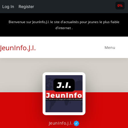
0%
Log In
Register
Skip
Bienvenue sur JeunInfo.J.I. le site d'actualités pour jeunes le plus fiable
to
d'internet .
content
JeunInfo.J.I.
Menu
JeunInfo.J.l.