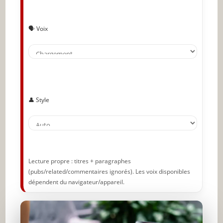
Testez votre site Web
Publiez-le
🗣️ Voix
Affinez votre concept
Définissez bien vos objectifs
Gare aux concurrents !
👤 Style
Soyez prêt(e) à assumer vos
responsabilités
Qui allez-vous cibler ?
Faites des recherches par mots-clés
Lecture propre : titres + paragraphes
(pubs/related/commentaires ignorés). Les voix disponibles
Faites-vous connaitre
dépendent du navigateur/appareil.
Fournissez un contenu et un service de
qualité