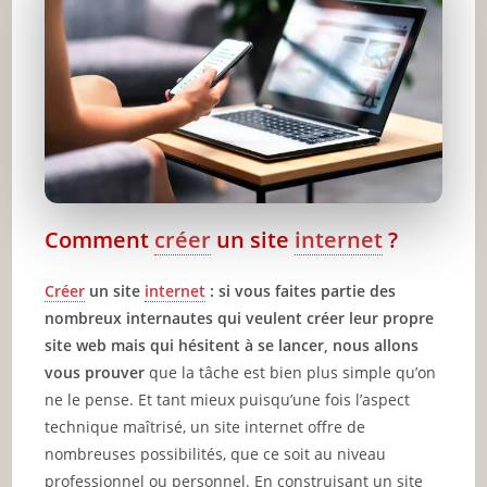
Conclusion
🔥 À lire aussi sur JeunInfo
✨ Nouveau sur JeunInfo ?
Articles recommandés
Partager l'amour
Comment
créer
un site
internet
?
Créer
un site
internet
: si vous faites partie des
nombreux internautes qui veulent créer leur propre
site web mais qui hésitent à se lancer, nous allons
vous prouver
que la tâche est bien plus simple qu’on
ne le pense. Et tant mieux puisqu’une fois l’aspect
technique maîtrisé, un site internet offre de
nombreuses possibilités, que ce soit au niveau
professionnel ou personnel. En construisant un site