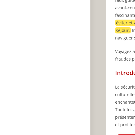
faux guid
avant-cou
fascinant
éviter et
séjour.
In
naviguer 
Voyagez a
fraudes p
Introd
La sécuri
culturelle
enchanteu
Toutefois,
présenter
et profite