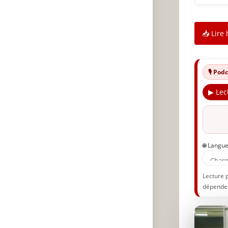
📥 Lire 
🎙️ Po
▶ Lec
🌐 Langu
Lecture 
dépenden