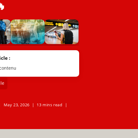
🔥
cle :
 contenu
le
May 23, 2026
13 mins read