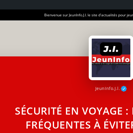
Bienvenue sur JeunInfo.J.I. le site d'actualités pour jeun
JeunInfo.J.l.
SÉCURITÉ EN VOYAGE :
FRÉQUENTES À ÉVITE