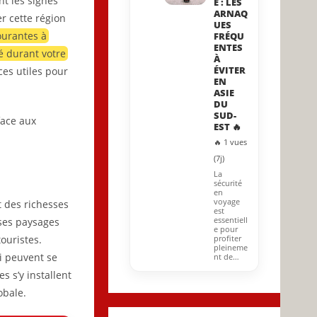
nt les signes
E : LES
ARNAQ
r cette région
UES
ourantes à
FRÉQU
ENTES
é durant votre
À
ÉVITER
ces utiles pour
EN
ASIE
DU
SUD-
face aux
EST 🔥
🔥 1 vues
(7j)
La
sécurité
en
voyage
t des richesses
est
essentiell
 ses paysages
e pour
ouristes.
profiter
pleineme
ui peuvent se
nt de…
s s’y installent
obale.