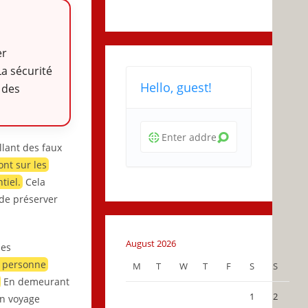
er
a sécurité
Hello, guest!
 des
lant des faux
nt sur les
tiel.
Cela
 de préserver
August 2026
des
e personne
M
T
W
T
F
S
S
En demeurant
1
2
un voyage