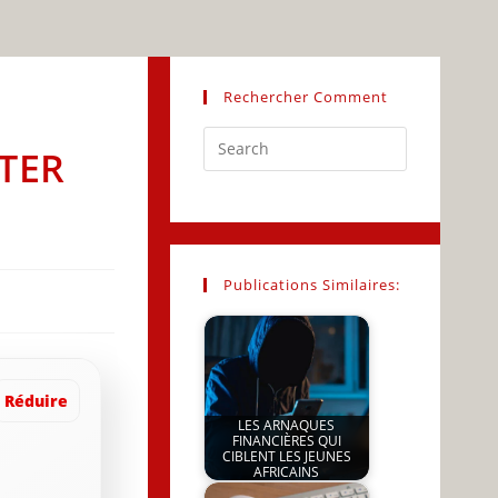
Rechercher Comment
Press
TER
Escape
to
close
the
search
Publications Similaires:
panel.
Réduire
LES ARNAQUES
FINANCIÈRES QUI
CIBLENT LES JEUNES
AFRICAINS
by