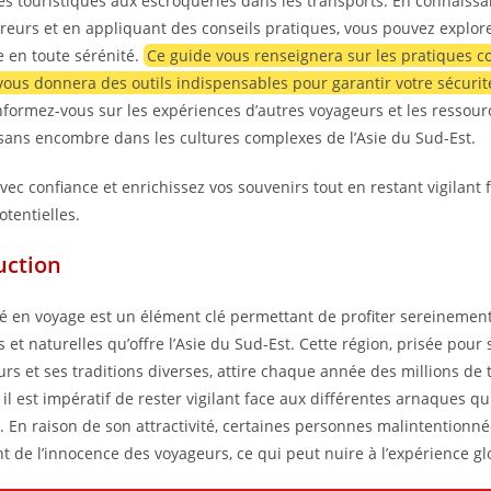
es touristiques aux escroqueries dans les transports. En connaissa
reurs et en appliquant des conseils pratiques, vous pouvez explore
e en toute sérénité.
Ce guide vous renseignera sur les pratiques c
 vous donnera des outils indispensables pour garantir votre sécurit
formez-vous sur les expériences d’autres voyageurs et les ressour
sans encombre dans les cultures complexes de l’Asie du Sud-Est.
vec confiance et enrichissez vos souvenirs tout en restant vigilant 
otentielles.
uction
té en voyage est un élément clé permettant de profiter sereinemen
s et naturelles qu’offre l’Asie du Sud-Est. Cette région, prisée pour
rs et ses traditions diverses, attire chaque année des millions de t
 il est impératif de rester vigilant face aux différentes arnaques q
. En raison de son attractivité, certaines personnes malintentionnée
nt de l’innocence des voyageurs, ce qui peut nuire à l’expérience gl