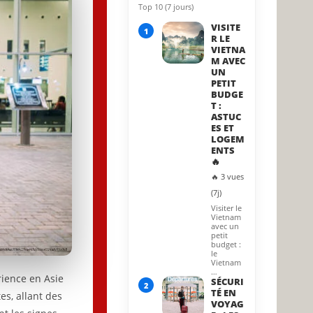
Top 10 (7 jours)
6 August 2025
VISITE
1
R LE
VIETNA
M AVEC
UN
PETIT
BUDGE
T :
ASTUC
ES ET
LOGEM
ENTS
🔥
🔥 3 vues
(7j)
Visiter le
Vietnam
avec un
petit
budget :
le
Vietnam
…
rience en Asie
SÉCURI
2
TÉ EN
s, allant des
VOYAG