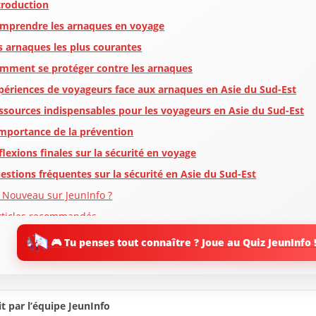
troduction
mprendre les arnaques en voyage
s arnaques les plus courantes
mment se protéger contre les arnaques
périences de voyageurs face aux arnaques en Asie du Sud-Est
ssources indispensables pour les voyageurs en Asie du Sud-Est
importance de la prévention
flexions finales sur la sécurité en voyage
estions fréquentes sur la sécurité en Asie du Sud-Est
 Nouveau sur JeunInfo ?
rticles recommandés
artager l'amour
🎮 Tu penses tout connaître ? Joue au Quiz JeunInfo 
t par l’équipe JeunInfo