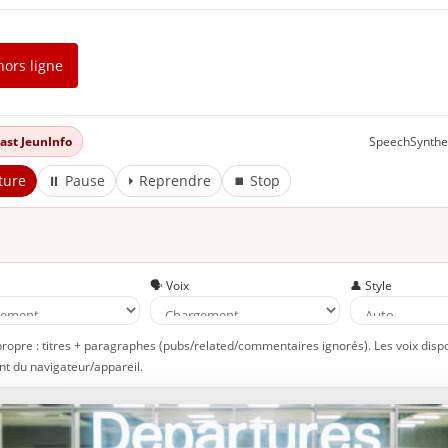
hors ligne
dcast JeunInfo
SpeechSynthe
ture
⏸ Pause
⏵ Reprendre
⏹ Stop
e
🗣️ Voix
👤 Style
propre : titres + paragraphes (pubs/related/commentaires ignorés). Les voix disp
t du navigateur/appareil.