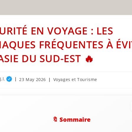
URITÉ EN VOYAGE : LES
AQUES FRÉQUENTES À ÉVI
ASIE DU SUD-EST 🔥
.l.
Post
Post
23 May 2026
Voyages et Tourisme
published:
category:
🔖 Sommaire