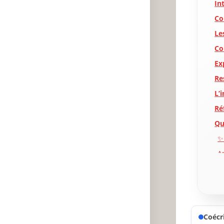
In
Co
Le
Co
Ex
Re
L’
Ré
Qu
✨
A
P
Coécri