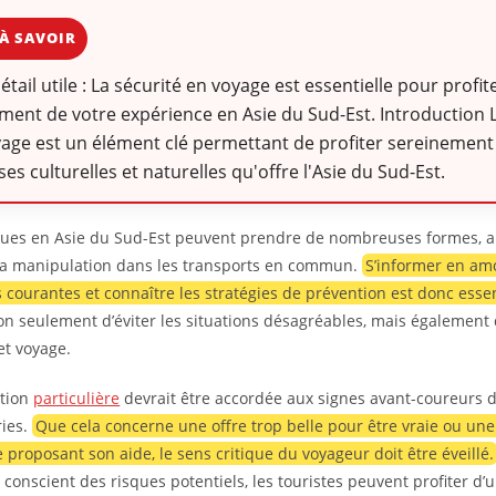
À SAVOIR
détail utile : La sécurité en voyage est essentielle pour profit
ment de votre expérience en Asie du Sud-Est. Introduction L
age est un élément clé permettant de profiter sereinement
ses culturelles et naturelles qu'offre l'Asie du Sud-Est.
ues en Asie du Sud-Est peuvent prendre de nombreuses formes, al
la manipulation dans les transports en commun.
S’informer en amo
 courantes et connaître les stratégies de prévention est donc essen
n seulement d’éviter les situations désagréables, mais également
t voyage.
ntion
particulière
devrait être accordée aux signes avant-coureurs 
ies.
Que cela concerne une offre trop belle pour être vraie ou un
e proposant son aide, le sens critique du voyageur doit être éveillé.
t conscient des risques potentiels, les touristes peuvent profiter d’