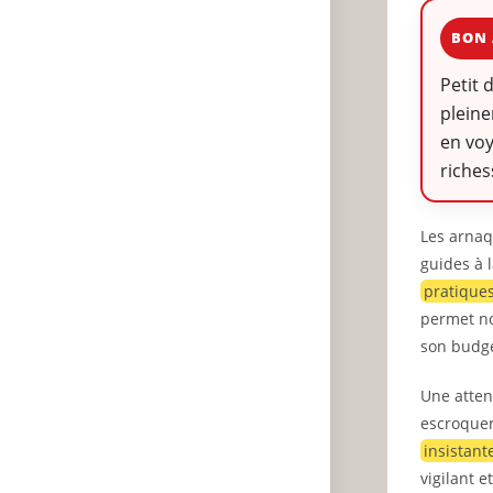
BON 
Petit 
pleine
en voy
riches
Les arnaq
guides à 
pratiques
permet no
son budge
Une atte
escroquer
insistant
vigilant e