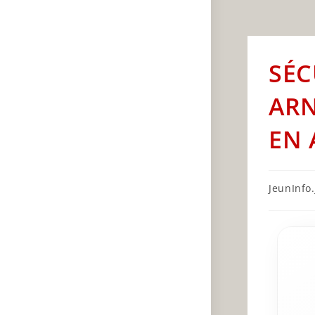
SÉC
ARN
EN 
Post
JeunInfo.J
author: