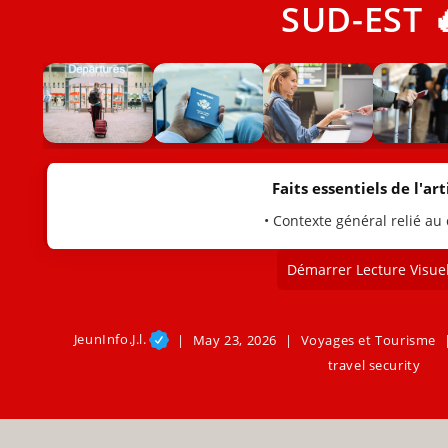
SUD-EST 
Faits essentiels de l'arti
• Contexte général relié au
Démarrer Lecture Visuel
JeunInfo.J.l.
May 23, 2026
Voyages et Tourisme
travel security