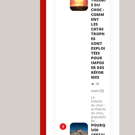
THÉORI
E DU
CHOC :
COMM
ENT
LES
CATAS
TROPH
ES
SONT
EXPLOI
TÉES
POUR
IMPOS
ER DES
RÉFOR
MES
🔥 18
vues (7j)
La
théorie
du choc :
la théorie
du choc,
popularis
ée…
POURQ
7
UOI
CERTAI