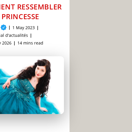
ENT RESSEMBLER
 PRINCESSE
Post
1 May 2023
published:
al d'actualités
Reading
y 2026
14 mins read
time: