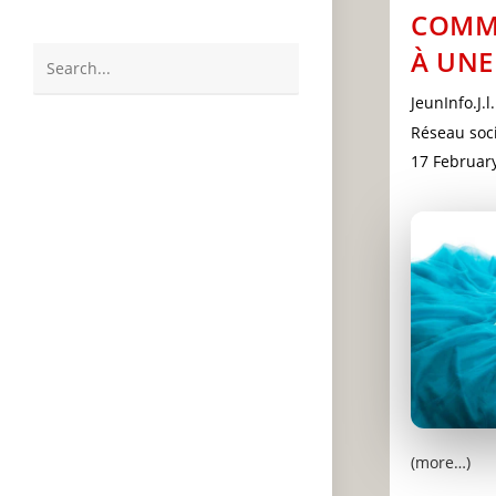
COMM
À UNE
Search
Post
JeunInfo.J.l.
this
author:
Post
Réseau soci
website
category:
Post
17 Februar
last
modified:
(more…)