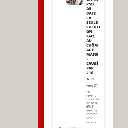
RSEL
DE
BASE :
LA
SEULE
SOLUTI
ON
FACE
AU
CHÔM
AGE
MASSI
F
CAUSÉ
PAR
L’IA
🔥 19
vues (7j)
Le
revenu
universel
de base
(RUB)
émerge
comme
une
solution
…