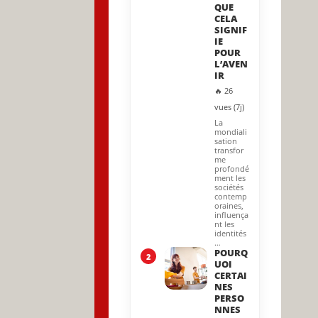
QUE
CELA
SIGNIF
IE
POUR
L’AVEN
IR
🔥 26
vues (7j)
La
mondiali
sation
transfor
me
profondé
ment les
sociétés
contemp
oraines,
influença
nt les
identités
…
POURQ
2
UOI
CERTAI
NES
PERSO
NNES