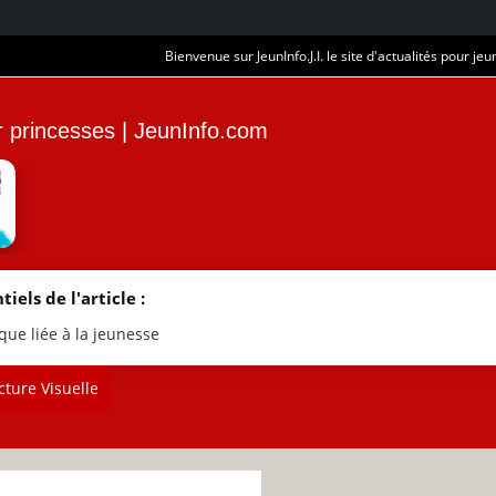
Bienvenue sur JeunInfo.J.I. le site d'actualités pour jeun
ur princesses | JeunInfo.com
tiels de l'article :
que liée à la jeunesse
ture Visuelle