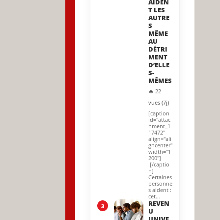
AIDEN
T LES
AUTRE
S
MÊME
AU
DÉTRI
MENT
D’ELLE
S-
MÊMES
🔥 22
vues (7j)
[caption
id="attac
hment_1
17472"
align="ali
gncenter"
width="1
200"]
[/captio
n]
Certaines
personne
s aident :
cet…
REVEN
3
U
UNIVE