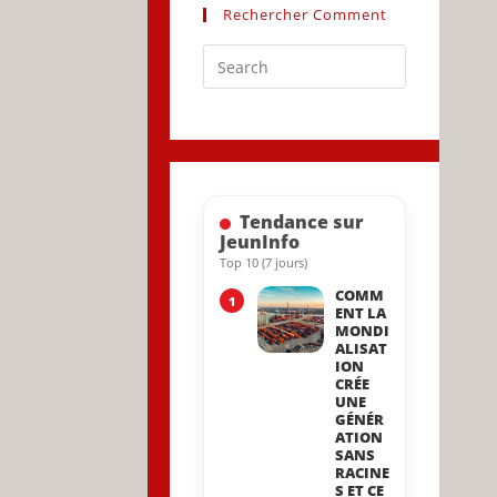
Rechercher Comment
Press
Escape
to
close
the
search
Tendance sur
panel.
JeunInfo
Top 10 (7 jours)
COMM
1
ENT LA
MONDI
ALISAT
ION
CRÉE
UNE
GÉNÉR
ATION
SANS
RACINE
S ET CE