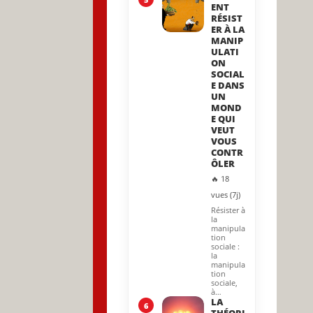
ENT
RÉSIST
ER À LA
MANIP
ULATI
ON
SOCIAL
E DANS
UN
MOND
E QUI
VEUT
VOUS
CONTR
ÔLER
🔥 18
vues (7j)
Résister à
la
manipula
tion
sociale :
la
manipula
tion
sociale,
à…
LA
6