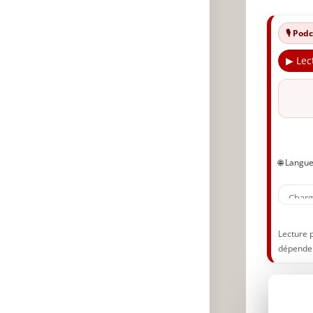
M
A
🎙️ Po
T
▶ Lec
Œ
C
S
N
A
🌐 Langu
🔥
✨
A
Lecture 
dépenden
P