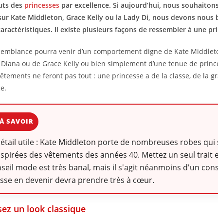
buts des
princesses
par excellence. Si aujourd’hui, nous souhaiton
ur Kate Middleton, Grace Kelly ou la Lady Di, nous devons nous 
caractéristiques. Il existe plusieurs façons de ressembler à une pr
semblance pourra venir d’un comportement digne de Kate Middleto
 Diana ou de Grace Kelly ou bien simplement d’une tenue de princ
vêtements ne feront pas tout : une princesse a de la classe, de la g
ce.
À SAVOIR
détail utile : Kate Middleton porte de nombreuses robes qu
nspirées des vêtements des années 40. Mettez un seul trait 
seil mode est très banal, mais il s'agit néanmoins d'un con
sse en devenir devra prendre très à cœur.
sez un look classique