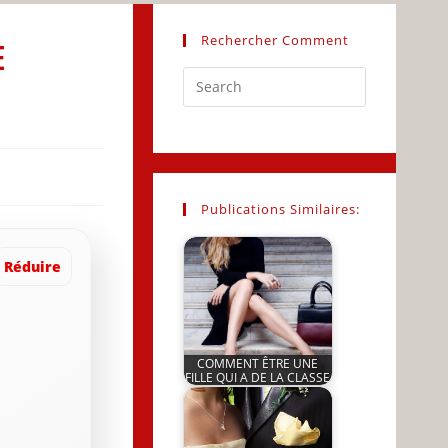
Rechercher Comment
E
Press
Escape
to
close
the
search
Publications Similaires:
panel.
Réduire
COMMENT ÊTRE UNE
FILLE QUI A DE LA CLASSE
by
JeunInfo.J.l.