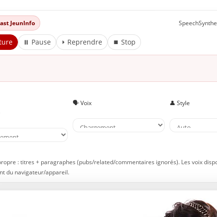
aquillez-vous comme une princesse Disney
yez des cheveux de princesse
dcast JeunInfo
SpeechSynthe
ravaillez votre assurance
ture
⏸ Pause
⏵ Reprendre
⏹ Stop
uvrez pour la bonne cause
ultivez votre élégance
oyez toujours préparée
e suivez pas les dernières tendances
🗣️ Voix
👤 Style
chetez vos vêtements dans différents magasins
e
Conclusion
 À lire aussi sur JeunInfo
 Nouveau sur JeunInfo ?
rticles recommandés
propre : titres + paragraphes (pubs/related/commentaires ignorés). Les voix disp
t du navigateur/appareil.
artager l'amour