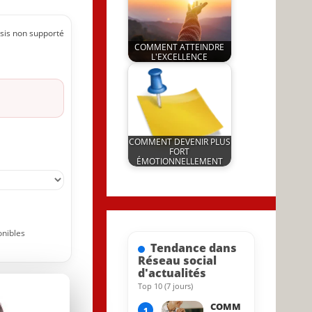
sis non supporté
COMMENT ATTEINDRE
L'EXCELLENCE
by
1 May 2023
JeunInfo.J.l.
COMMENT DEVENIR PLUS
FORT
ÉMOTIONNELLEMENT
by
8 August 2023
JeunInfo.J.l.
onibles
Tendance dans
Réseau social
d'actualités
Top 10 (7 jours)
18 May 2023
COMM
1