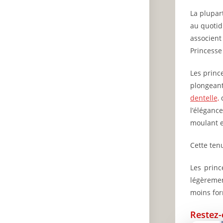
La plupar
au quotid
associent
Princesse
Les prince
plongeant
dentelle,
d
l’éléganc
moulant e
Cette ten
Les princ
légèremen
moins for
Restez-