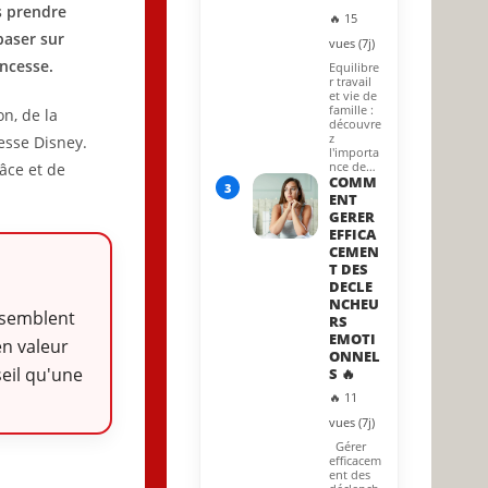
s prendre
🔥 15
baser sur
vues (7j)
incesse.
Equilibre
r travail
et vie de
famille :
n, de la
découvre
z
esse Disney.
l'importa
nce de…
râce et de
COMM
3
ENT
GERER
EFFICA
CEMEN
T DES
DECLE
NCHEU
i semblent
RS
EMOTI
en valeur
ONNEL
seil qu'une
S 🔥
🔥 11
vues (7j)
Gérer
efficacem
ent des