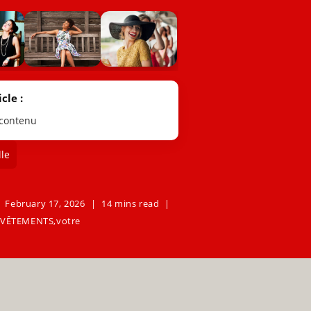
cle :
 contenu
le
February 17, 2026
14 mins read
VÊTEMENTS
,
votre