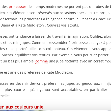
t des
princesses
des temps modernes ne portent pas de robes de ba
ien, ces éléments sont réservés aux occasions spéciales. De nos jou
 désormais les princesses à l’élégance naturelle. Pensez à Grace Kel
 Diana et à Kate Middleton . Couvrez vos atouts.
sses ont tendance à laisser du travail à l’imagination. Oubliez alor
s et les minijupes. Comment ressembler à princesse : songez à por
es robes portefeuilles, des cols bateau. Ces vêtements vous appo
e. Sachez équilibrer vos tenues. Par exemple, vous pourriez porter 
t un bas plus ample,
comme
une jupe flottante avec un corset mou
ue est une des préférées de Kate Middleton.
esses en devenir devront préférer les jupes au genou aux minij
t plus courtes qu’au genou sont acceptables, en particulier l
melles.
en aux couleurs unie