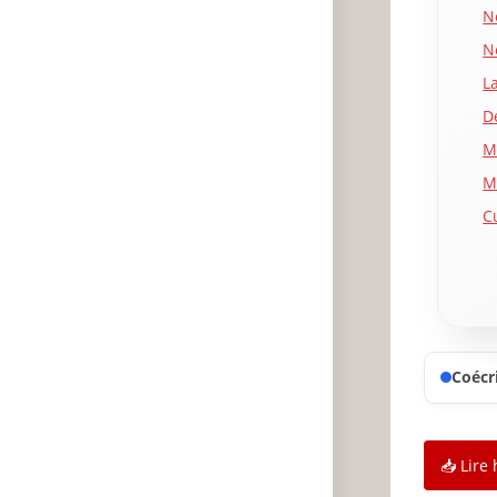
N
N
L
D
M
M
Cu
P
C
R
U
Coécri
R
E
H
📥 Lire 
C