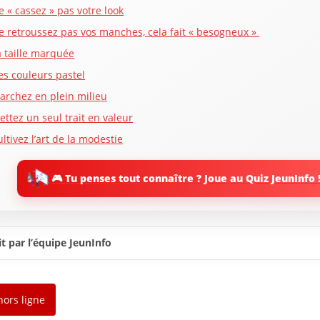
e « cassez » pas votre look
e retroussez pas vos manches, cela fait « besogneux »
a taille marquée
es couleurs pastel
archez en plein milieu
ettez un seul trait en valeur
ltivez l’art de la modestie
ortez des ensembles bien taillés
🎮 Tu penses tout connaître ? Joue au Quiz JeunInfo 
hoisissez des vêtements décontractés élégants
estez chic
tilisez les accessoires de façon inhabituelle
t par l’équipe JeunInfo
egardez vers le passé
ssayez différents chapeaux
abillez-vous comme une princesse Disney des temps modernes
hors ligne
réez un costume de princesse Disney