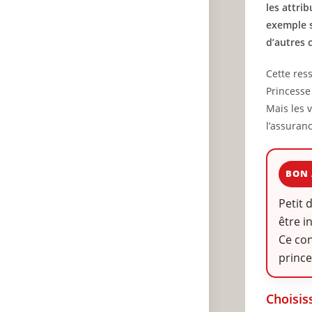
les attri
exemple s
d’autres 
Cette res
Princesse
Mais les 
l’assuran
BON 
Petit 
être i
Ce con
prince
Choisis