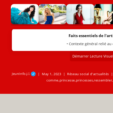
Faits essentiels de l'arti
• Contexte général relié au
Démarrer Lecture Visuel
JeunInfo.J.l.
May 1, 2023
Réseau social d'actualités
comme
,
princesse
,
princesses
,
ressembler
,