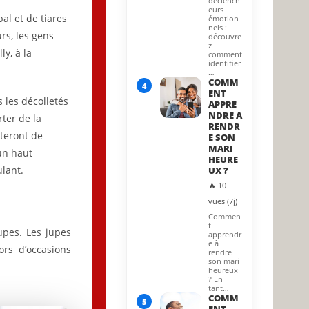
déclench
eurs
l et de tiares
émotion
nels :
rs, les gens
découvre
z
ly, à la
comment
identifier
…
COMM
4
ENT
s les décolletés
APPRE
NDRE A
ter de la
RENDR
rteront de
E SON
MARI
un haut
HEURE
lant.
UX ?
🔥 10
vues (7j)
Commen
t
upes. Les jupes
apprendr
e à
ors d’occasions
rendre
son mari
heureux
? En
tant…
COMM
5