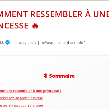
MENT RESSEMBLER À UN
NCESSE 🔥
.l.
Post
Post
1 May 2023
Réseau social d'actualités
published:
category:
🔖 Sommaire
mment ressembler à une princesse ?
hoisissez un look classique
estez-en aux couleurs unie