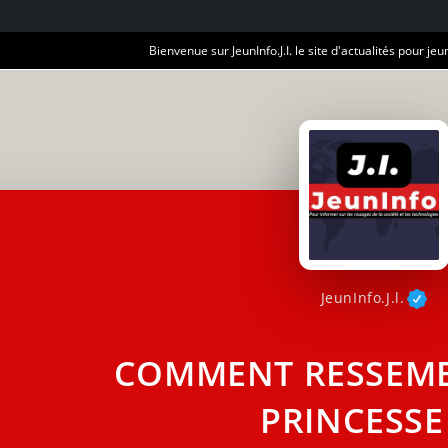
Bienvenue sur JeunInfo.J.I. le site d'actualités pour jeun
JeunInfo.J.l.
COMMENT RESSEMB
PRINCESSE