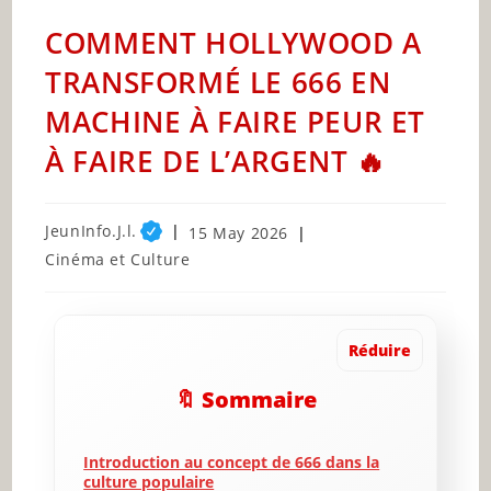
COMMENT HOLLYWOOD A
TRANSFORMÉ LE 666 EN
MACHINE À FAIRE PEUR ET
À FAIRE DE L’ARGENT 🔥
Post
JeunInfo.J.l.
Post
15 May 2026
author:
published:
Post
Cinéma et Culture
category:
Réduire
🔖 Sommaire
Introduction au concept de 666 dans la
culture populaire