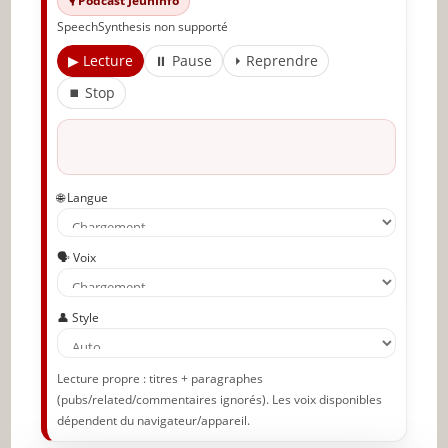
🎙️ Podcast JeunInfo
SpeechSynthesis non supporté
Articles recommandés
▶ Lecture
⏸ Pause
⏵ Reprendre
Partager l'amour
⏹ Stop
🌐 Langue
🗣️ Voix
👤 Style
Lecture propre : titres + paragraphes
(pubs/related/commentaires ignorés). Les voix disponibles
dépendent du navigateur/appareil.