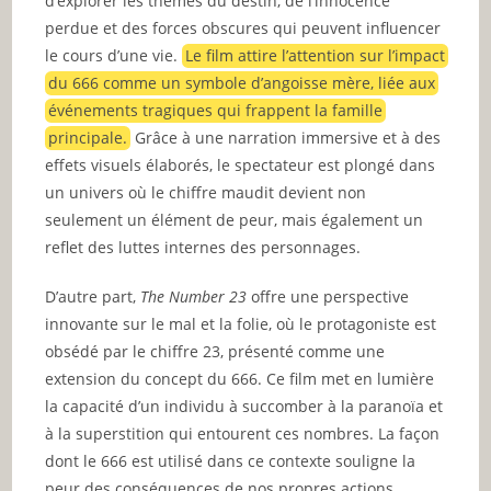
d’explorer les thèmes du destin, de l’innocence
perdue et des forces obscures qui peuvent influencer
le cours d’une vie.
Le film attire l’attention sur l’impact
du 666 comme un symbole d’angoisse mère, liée aux
événements tragiques qui frappent la famille
principale.
Grâce à une narration immersive et à des
effets visuels élaborés, le spectateur est plongé dans
un univers où le chiffre maudit devient non
seulement un élément de peur, mais également un
reflet des luttes internes des personnages.
D’autre part,
The Number 23
offre une perspective
innovante sur le mal et la folie, où le protagoniste est
obsédé par le chiffre 23, présenté comme une
extension du concept du 666. Ce film met en lumière
la capacité d’un individu à succomber à la paranoïa et
à la superstition qui entourent ces nombres. La façon
dont le 666 est utilisé dans ce contexte souligne la
peur des conséquences de nos propres actions,