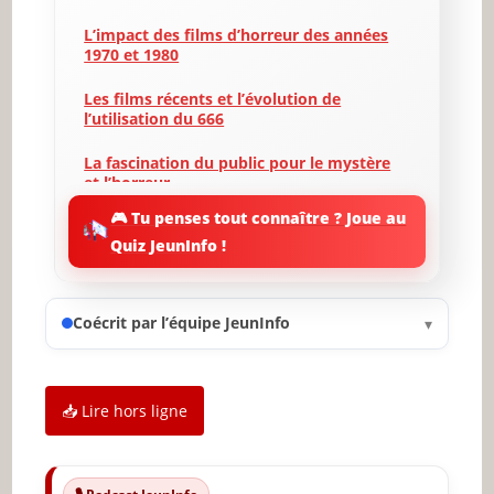
L’impact des films d’horreur des années
1970 et 1980
Les films récents et l’évolution de
l’utilisation du 666
La fascination du public pour le mystère
et l’horreur
🎮 Tu penses tout connaître ? Joue au
Les critiques et la controverse autour de
Quiz JeunInfo !
l’exploitation du 666
Des exemples de films emblématiques
utilisant le 666
Coécrit par l’équipe JeunInfo
▾
L’influence internationale du 666 et des
films d’horreur
📥 Lire hors ligne
Conclusion : Le 666 comme un
phénomène culturel et commercial
✨ Nouveau sur JeunInfo ?