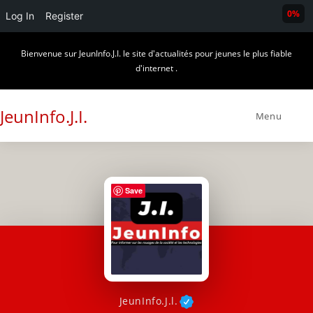
0%
Log In
Register
Skip
Bienvenue sur JeunInfo.J.I. le site d'actualités pour jeunes le plus fiable
to
d'internet .
content
JeunInfo.J.I.
Menu
Save
JeunInfo.J.l.