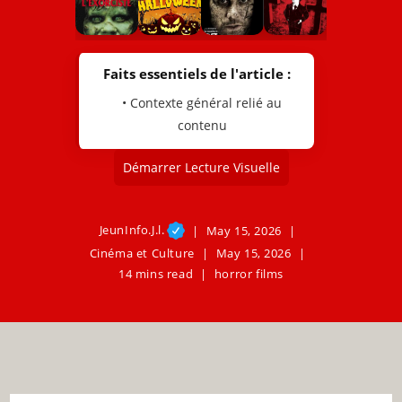
Faits essentiels de l'article :
• Contexte général relié au
contenu
Démarrer Lecture Visuelle
JeunInfo.J.l.
May 15, 2026
Cinéma et Culture
May 15, 2026
14 mins read
horror films