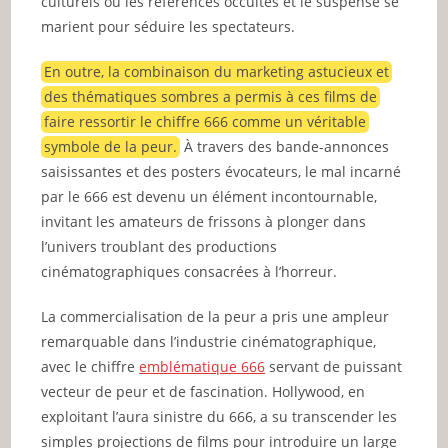
culturels où les références occultes et le suspense se
marient pour séduire les spectateurs.
En outre, la combinaison du marketing astucieux et
des thématiques sombres a permis à ces films de
faire ressortir le chiffre 666 comme un véritable
symbole de la peur.
À travers des bande-annonces
saisissantes et des posters évocateurs, le mal incarné
par le 666 est devenu un élément incontournable,
invitant les amateurs de frissons à plonger dans
l’univers troublant des productions
cinématographiques consacrées à l’horreur.
La commercialisation de la peur a pris une ampleur
remarquable dans l’industrie cinématographique,
avec le chiffre
emblématique 666
servant de puissant
vecteur de peur et de fascination. Hollywood, en
exploitant l’aura sinistre du 666, a su transcender les
simples projections de films pour introduire un large