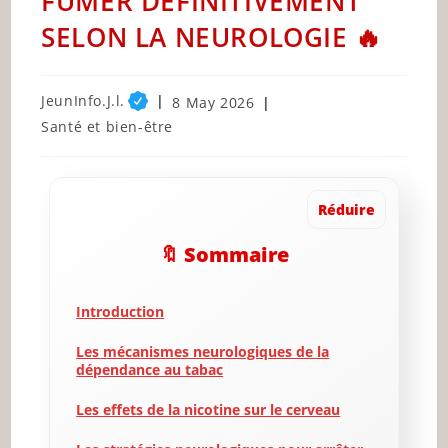
FUMER DÉFINITIVEMENT
SELON LA NEUROLOGIE 🔥
Post
JeunInfo.J.l.
Post
8 May 2026
author:
published:
Post
Santé et bien-être
category:
Réduire
🔖 Sommaire
Introduction
Les mécanismes neurologiques de la
dépendance au tabac
Les effets de la nicotine sur le cerveau