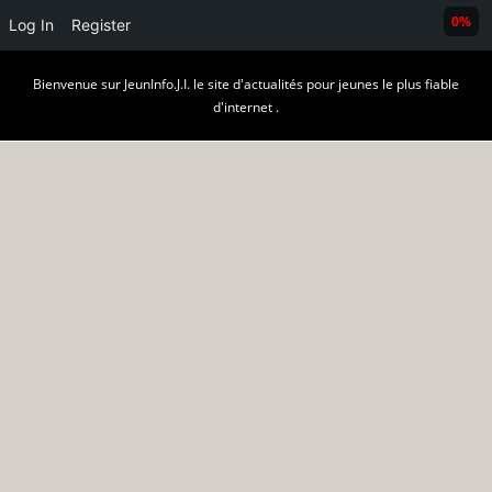
0%
Log In
Register
Skip
Bienvenue sur JeunInfo.J.I. le site d'actualités pour jeunes le plus fiable
to
d'internet .
content