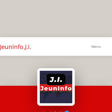
JeunInfo.J.I.
Menu