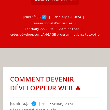
JeunInfo.J.l.
February 19, 2024
Réseau social d'actualités
February 22, 2026
20 mins read
créer
,
développeur
,
LANGAGE
,
programmation
,
sites
,
votre
COMMENT DEVENIR
DÉVELOPPEUR WEB 🔥
Post
JeunInfo.J.l.
Post
19 February 2024
author:
published:
Post
Réseau social d'actualités