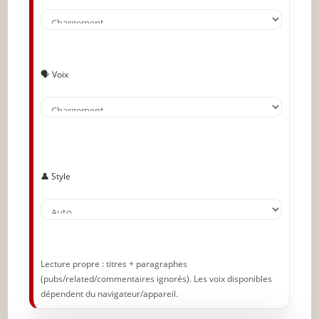
Comprenez les bases du graphisme sur
une page web
Téléchargez un logiciel d’édition
graphique gratuit
🗣️ Voix
Apprenez à ajouter des images à un site
Concevez plusieurs sites
Concevez des cartes professionnelles
👤 Style
Augmentez votre visibilité sur les réseaux
sociaux
Annoncez vos services à la fois en ligne et
dans les journaux
Lecture propre : titres + paragraphes
Rédigez et mettez à jour votre curriculum
(pubs/related/commentaires ignorés). Les voix disponibles
vitae
dépendent du navigateur/appareil.
Publiez sur Internet une partie de vos