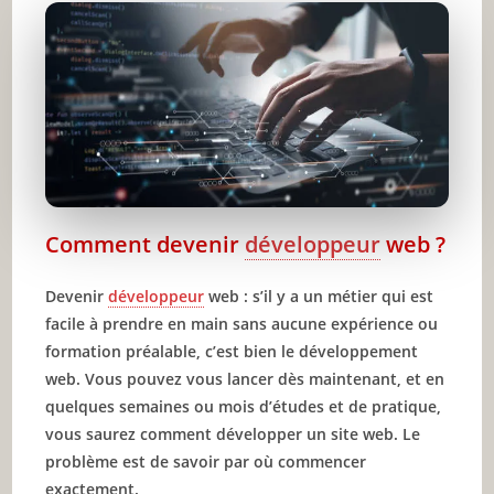
travaux
Effectuez des recherches sur les
entreprises de technologie
Passez du temps sur les tests techniques
Préparez-vous pour l’interview
🔥 À lire aussi sur JeunInfo
Comment devenir
développeur
web ?
✨ Nouveau sur JeunInfo ?
Articles recommandés
Devenir
développeur
web : s’il y a un métier qui est
facile à prendre en main sans aucune expérience ou
Partager l'amour
formation préalable, c’est bien le développement
web. Vous pouvez vous lancer dès maintenant, et en
quelques semaines ou mois d’études et de pratique,
vous saurez comment développer un site web. Le
problème est de savoir par où commencer
exactement.