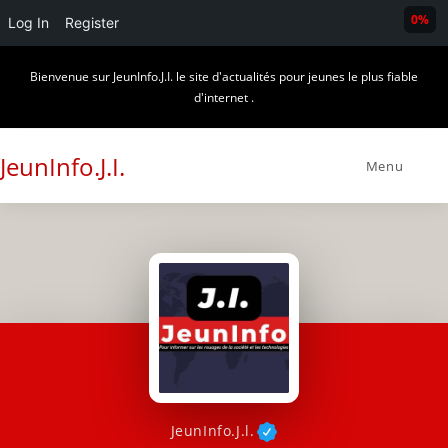
0%
Log In
Register
Skip
Bienvenue sur JeunInfo.J.I. le site d'actualités pour jeunes le plus fiable
to
d'internet .
content
JeunInfo.J.I.
Menu
JeunInfo.J.l.