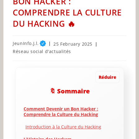
BON HACKER :
COMPRENDRE LA CULTURE
DU HACKING 🔥
Post
JeunInfo.J.l.
Post
25 February 2025
author:
published:
Post
Réseau social d'actualités
category:
Réduire
🔖 Sommaire
Comment Devenir un Bon Hacker :
Comprendre la Culture du Hacking
Introduction à la Culture du Hacking