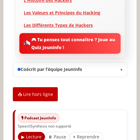
L’Histoire des Hackers
Les Valeurs et Principes du Hacking
Les Différents Types de Hackers
Techniques de Base du Hacking
🎮 Tu penses tout connaître ? Joue au
Quiz JeunInfo !
La Mentalité du Hacker
Se Faire un Nom dans la Communauté
Hacker
Coécrit par l’équipe JeunInfo
▾
Les Éthiques du Hacking
Ressources pour les Aspirants Hackers
📥 Lire hors ligne
🔥 À lire aussi sur JeunInfo
🎙️ Podcast JeunInfo
✨ Nouveau sur JeunInfo ?
SpeechSynthesis non supporté
Articles recommandés
▶ Lecture
⏸ Pause
⏵ Reprendre