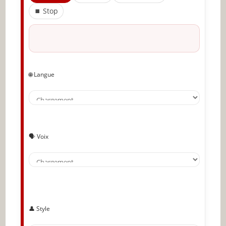
Partager l'amour
⏹ Stop
🌐 Langue
🗣️ Voix
👤 Style