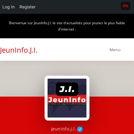
0%
Log In
Register
Skip
Bienvenue sur JeunInfo.J.I. le site d'actualités pour jeunes le plus fiable
to
d'internet .
content
JeunInfo.J.I.
Menu
JeunInfo.J.l.