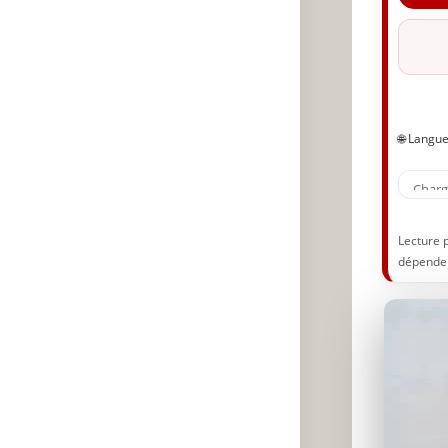
S
S
Va
🔥
✨
🌐 Langu
A
P
Lecture 
dépenden