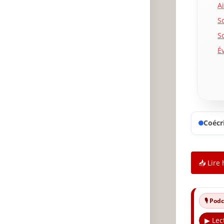
A
S
S
É
S
A
F
S
Coécri
S
S
A
📥 Lire 
F
N
O
🎙️ Po
A
▶ Lec