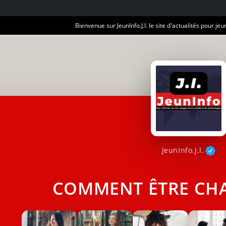
Bienvenue sur JeunInfo.J.I. le site d'actualités pour jeun
JeunInfo.J.l.
COMMENT ÊTRE CH