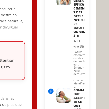
GERER
EFFICA
CEMEN
 beaucoup
T DES
 mettre en
DECLE
NCHEU
âce naturelle,
RS
ur divulguer
EMOTI
ONNEL
S 🔥
🔥 14
vues (7j)
Gérer
efficacem
ent des
attention
déclench
eurs
 ç ces
émotion
nels :
découvre
z
comment
identifier
…
COMM
3
ENT
ACCEPT
 dans les
ER CE
u de plus que
QUE