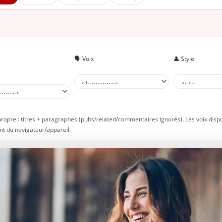
achez faire passer les autres avant vous-même
oyez gracieuse quant à la différence
lorisez les détails
 À lire aussi sur JeunInfo
🗣️ Voix
👤 Style
 Nouveau sur JeunInfo ?
e
rticles recommandés
artager l'amour
propre : titres + paragraphes (pubs/related/commentaires ignorés). Les voix disp
t du navigateur/appareil.