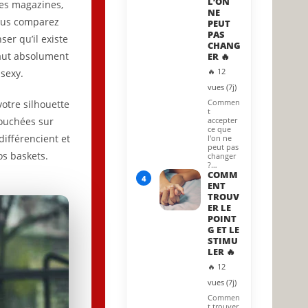
L’ON
es magazines,
NE
vous comparez
PEUT
PAS
er qu’il existe
CHANG
faut absolument
ER 🔥
🔥 12
sexy.
vues (7j)
Commen
otre silhouette
t
couchées sur
accepter
ce que
différencient et
l'on ne
peut pas
os baskets.
changer
?…
COMM
4
ENT
TROUV
ER LE
POINT
G ET LE
STIMU
LER 🔥
🔥 12
vues (7j)
Commen
t trouver