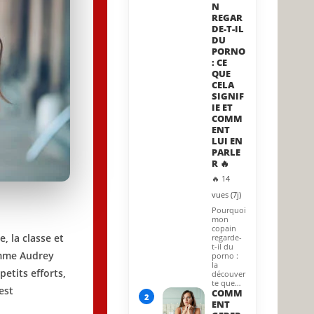
N
REGAR
DE-T-IL
DU
PORNO
: CE
QUE
CELA
SIGNIF
IE ET
COMM
ENT
LUI EN
PARLE
R 🔥
🔥 14
vues (7j)
Pourquoi
mon
copain
, la classe et
regarde-
t-il du
omme Audrey
porno :
la
etits efforts,
découver
te que…
est
COMM
2
ENT