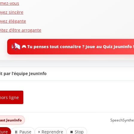
imez-vous
oyez sincère
oyez élégante
vitez d’être arrogante
oyez disciplinée
🎮 Tu penses tout connaître ? Joue au Quiz JeunInfo 
yez une bonne hygiène
aites un effort de présentation
oyez gracieuse et délicate
t par l’équipe JeunInfo
oyez féminine
ouriez généreusement
yez de bonnes manières
hors ligne
réquentez des gens qui vous tirent vers le haut
e vous complaisez pas dans la négativité
ffrez votre aide
dcast JeunInfo
SpeechSynthe
ccordez de l’importance aux autres et à leur temps
ture
⏸ Pause
⏵ Reprendre
⏹ Stop