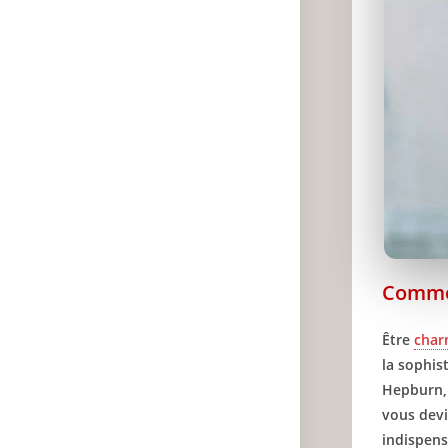
Comme
Être
char
la sophis
Hepburn, 
vous devi
indispens