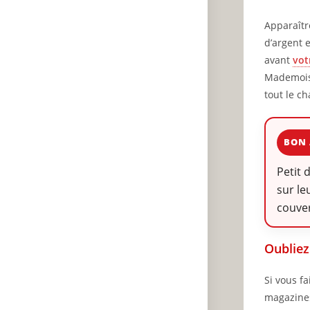
Apparaît
d’argent 
avant
vot
Mademoise
tout le c
BON 
Petit 
sur le
couve
Oubliez
Si vous f
magazines