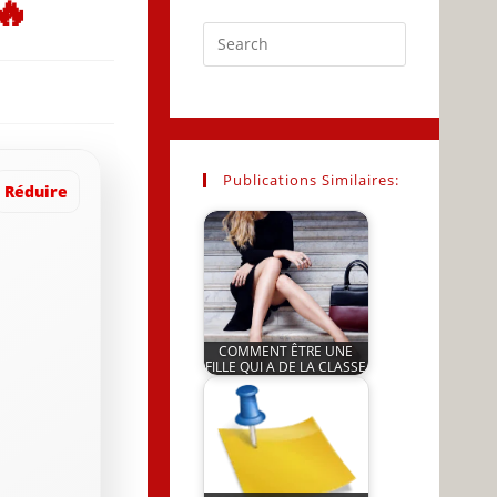
🔥
Press
Escape
to
close
the
search
Publications Similaires:
Réduire
panel.
COMMENT ÊTRE UNE
FILLE QUI A DE LA CLASSE
by
JeunInfo.J.l.