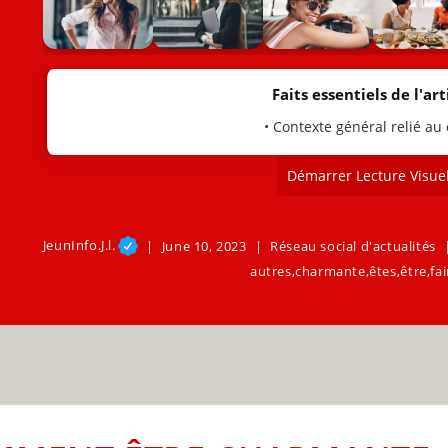
Faits essentiels de l'arti
• Contexte général relié au
Démarrer Lecture Visuel
JeunInfo.J.l.
June 10, 2023
Réseau social d'actualités
autres
,
charmante
,
êtes
,
être
,
fai