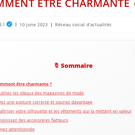
MENT ÊTRE CHARMANTE 
.l.
Post
Post
10 June 2023
Réseau social d'actualités
published:
category:
🔖 Sommaire
mment être charmante ?
ubliez les idéaux des magazines de mode
yez une posture correcte et souriez davantage
aîtriser votre silhouette et les vêtements qui la mettent en valeur
hoisissez des accessoires flatteurs
oyez attentionnée