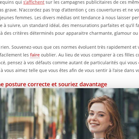
equins qui
s’affichent
sur les campagnes publicitaires de ces mêm
pas grave. N’accordez pas trop d’attention ç ces couvertures et ne 
 jeunes femmes. Les divers médias ont tendance à nous laisser pens
 à suivre, un standard idéal, des mensurations parfaites et qu’il 
à des critères déterminés pour apparaitre charmante, glamour ou 
st rien. Souvenez-vous que ces normes évoluent très rapidement et v
 facilement les
faire
oublier. Au lieu de vous comparer à ces filles 
acé, pensez à vos défauts comme autant de particularités qui vous 
à vous aimez telle que vous êtes afin de vous sentir à l’aise dans v
e posture correcte et souriez davantage