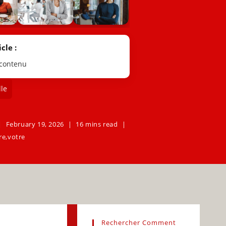
cle :
 contenu
le
February 19, 2026
16 mins read
re
,
votre
Rechercher Comment