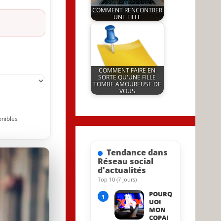
COMMENT RENCONTRER
UNE FILLE
by
15 June 2022
JeunInfo.J.l.
COMMENT FAIRE EN
SORTE QU'UNE FILLE
TOMBE AMOUREUSE DE
VOUS
by
1 January 2023
JeunInfo.J.l.
onibles
Tendance dans
Réseau social
d'actualités
Top 10 (7 jours)
31 January 2025
POURQ
1
UOI
MON
COPAI