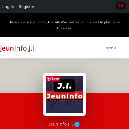
0%
Log In
Register
Skip
Bienvenue sur JeunInfo.J.I. le site d'actualités pour jeunes le plus fiable
to
d'internet .
content
JeunInfo.J.I.
Menu
Save
JeunInfo.J.l.