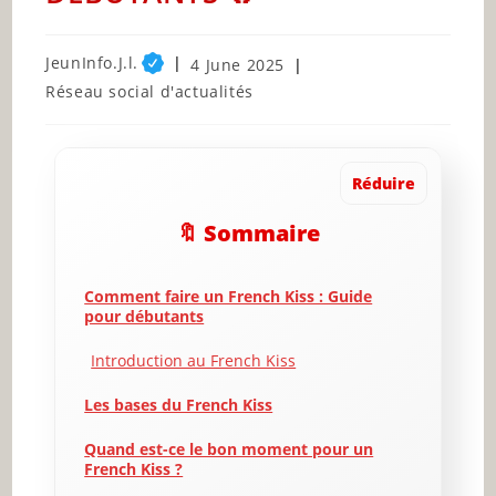
Post
JeunInfo.J.l.
Post
4 June 2025
author:
published:
Post
Réseau social d'actualités
category:
Réduire
🔖 Sommaire
Comment faire un French Kiss : Guide
pour débutants
Introduction au French Kiss
Les bases du French Kiss
Quand est-ce le bon moment pour un
French Kiss ?