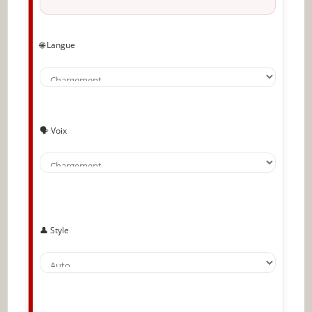
🌐 Langue
🗣️ Voix
👤 Style