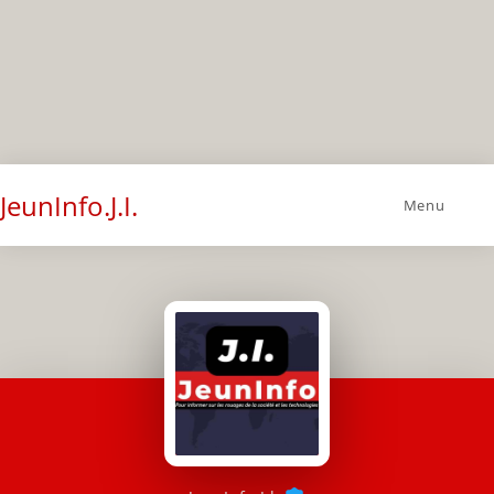
JeunInfo.J.I.
Menu