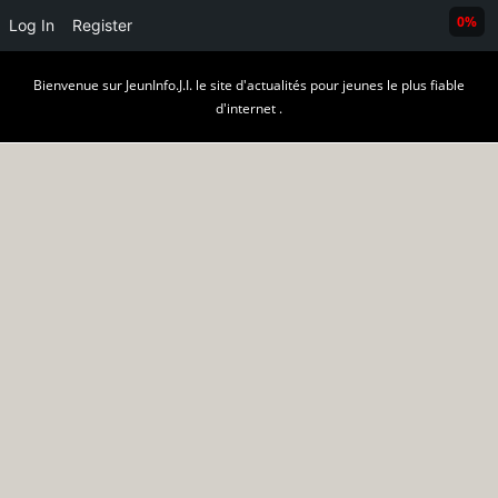
0%
Log In
Register
Skip
Bienvenue sur JeunInfo.J.I. le site d'actualités pour jeunes le plus fiable
to
d'internet .
content