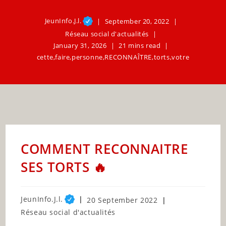
JeunInfo.J.l.
September 20, 2022
Réseau social d'actualités
January 31, 2026
21 mins read
cette
,
faire
,
personne
,
RECONNAÎTRE
,
torts
,
votre
COMMENT RECONNAITRE
SES TORTS 🔥
Post
JeunInfo.J.l.
Post
20 September 2022
author:
published:
Post
Réseau social d'actualités
category: