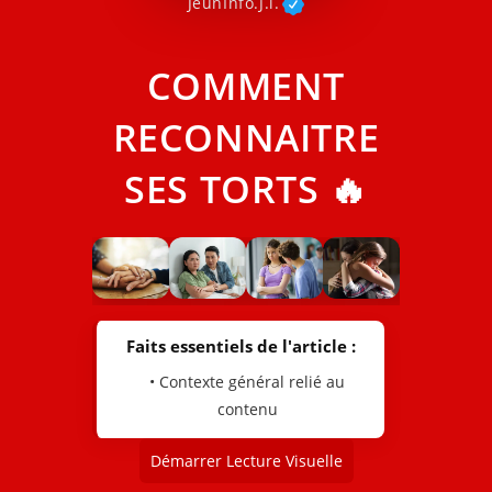
JeunInfo.J.l.
COMMENT
RECONNAITRE
SES TORTS 🔥
Faits essentiels de l'article :
• Contexte général relié au
contenu
Démarrer Lecture Visuelle