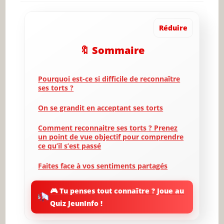
Réduire
🔖 Sommaire
Pourquoi est-ce si difficile de reconnaître
ses torts ?
On se grandit en acceptant ses torts
Comment reconnaitre ses torts ? Prenez
un point de vue objectif pour comprendre
ce qu’il s’est passé
Faites face à vos sentiments partagés
Traiter ses « erreurs sans tabou »
🎮 Tu penses tout connaître ? Joue au
Quiz JeunInfo !
Ne jamais noyer le poisson quand vous
êtes la source de la difficulté