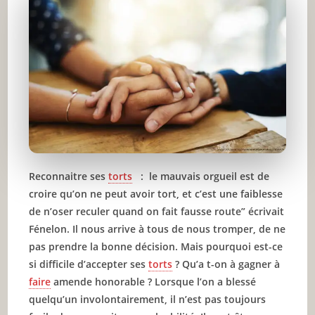
Conclusion
🔥 À lire aussi sur JeunInfo
✨ Nouveau sur JeunInfo ?
Articles recommandés
Partager l'amour
Reconnaitre ses
torts
: le mauvais orgueil est de
croire qu’on ne peut avoir tort, et c’est une faiblesse
de n’oser reculer quand on fait fausse route” écrivait
Fénelon. Il nous arrive à tous de nous tromper, de ne
pas prendre la bonne décision. Mais pourquoi est-ce
si difficile d’accepter ses
torts
? Qu’a t-on à gagner à
faire
amende honorable ? Lorsque l’on a blessé
quelqu’un involontairement, il n’est pas toujours