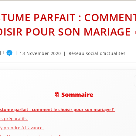
TUME PARFAIT : COMMENT
ISIR POUR SON MARIAGE 
.l.
Post
Post
13 November 2020
Réseau social d'actualités
published:
category:
🔖 Sommaire
stume parfait : comment le choisir pour son mariage ?
es préparatifs
 ’y prendre à l ’avance