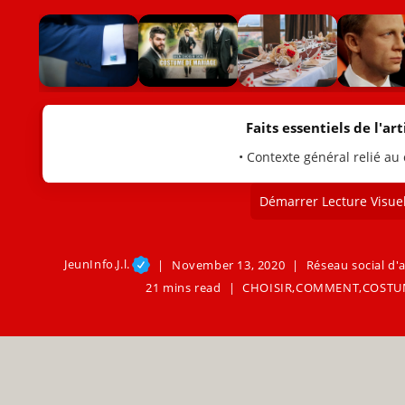
Faits essentiels de l'arti
• Contexte général relié au
Démarrer Lecture Visuel
JeunInfo.J.l.
November 13, 2020
Réseau social d'a
21 mins read
CHOISIR
,
COMMENT
,
COSTU