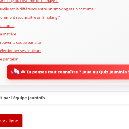
moking ou costume de mariage ?
uelle est la différence entre un smoking et un costume ?
omment reconnaître un Smoking ?
Costume
a matière
rouver la coupe parfaite
électionner ses couleurs
e pantalon
rêt-à-porter, demi-mesure ou grade mesure ?
🎮 Tu penses tout connaître ? Joue au Quiz JeunInfo 
 ’ai choisi, je pars sur un costume sur-mesure. Je fait quoi ensuite ?
Un costume bleu
n costume gris
t par l’équipe JeunInfo
a couleur de la robe de mariée
our le mariage d’ un proche
viter de piquer le costume du marié
hors ligne
ouer avec les accessoires