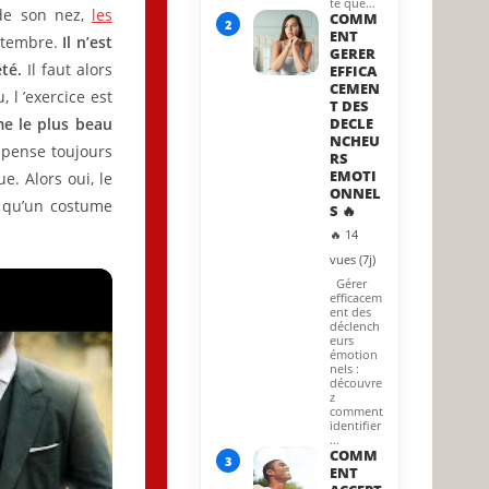
te que…
 de son nez,
les
COMM
2
ENT
eptembre.
Il n’est
GERER
été.
Il faut alors
EFFICA
CEMEN
 l ’exercice est
T DES
e le plus beau
DECLE
NCHEU
n pense toujours
RS
EMOTI
e. Alors oui, le
ONNEL
 qu’un costume
S 🔥
🔥 14
vues (7j)
Gérer
efficacem
ent des
déclench
eurs
émotion
nels :
découvre
z
comment
identifier
…
COMM
3
ENT