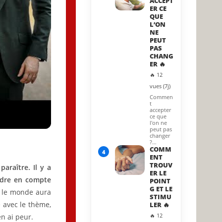
ACCEPT
ER CE
QUE
L’ON
NE
PEUT
PAS
CHANG
ER 🔥
🔥 12
vues (7j)
Commen
t
accepter
ce que
l'on ne
peut pas
changer
?…
COMM
4
ENT
TROUV
araître. Il y a
ER LE
ndre en compte
POINT
G ET LE
 le monde aura
STIMU
e avec le thème,
LER 🔥
🔥 12
en ai peur.