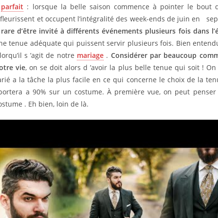
parfait
: lorsque la belle saison commence à pointer le bout
fleurissent et occupent l’intégralité des week-ends de juin en s
rare d’être invité à différents événements plusieurs fois dans l’
ne tenue adéquate qui puissent servir plusieurs fois. Bien entendu,
lorqu’il s ’agit de notre
mariage
.
Considérer par beaucoup comm
otre vie
, on se doit alors d ’avoir la plus belle tenue qui soit ! O
rié a la tâche la plus facile en ce qui concerne le choix de la tenu
 portera a 90% sur un costume. À première vue, on peut penser
ostume . Eh bien, loin de là.