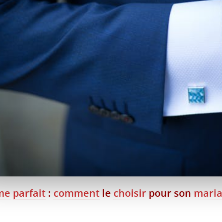
me
parfait
:
comment
le
choisir
pour son
mari