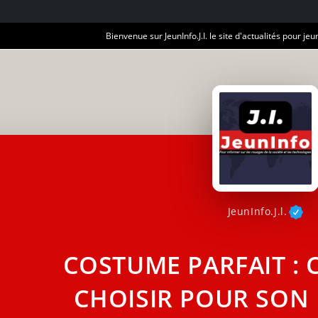
Bienvenue sur JeunInfo.J.I. le site d'actualités pour jeun
JeunInfo.J.l.
COSTUME PARFAIT :
CHOISIR POUR SON 