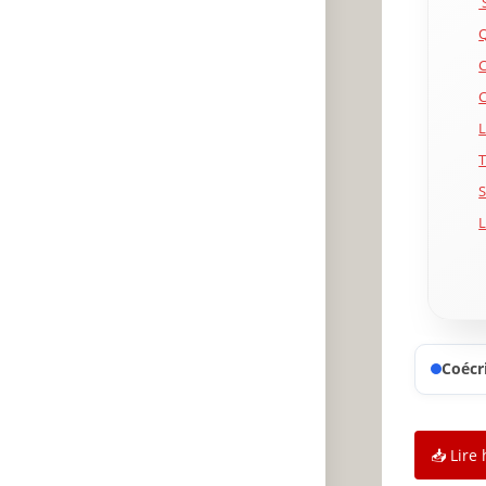
S
Q
C
L
T
S
L
P
J
U
Coécri
L
P
É
📥 Lire 
J