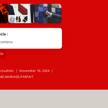
cle :
 contenu
le
ctualités
November 16, 2024
ME
,
MARIAGE
,
PARFAIT