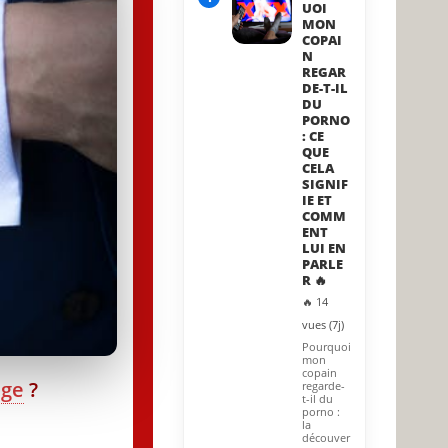
UOI
MON
COPAI
N
REGAR
DE-T-IL
DU
PORNO
: CE
QUE
CELA
SIGNIF
IE ET
COMM
ENT
LUI EN
PARLE
R 🔥
🔥 14
vues (7j)
Pourquoi
mon
copain
age
?
regarde-
t-il du
porno :
la
découver