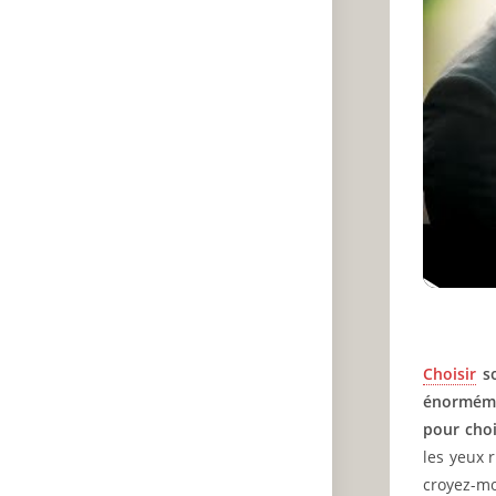
Choisir
so
énorméme
pour choi
les yeux 
croyez-moi