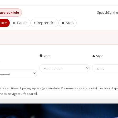
Conclusion
 À lire aussi sur JeunInfo
dcast JeunInfo
SpeechSynthe
 Nouveau sur JeunInfo ?
ture
⏸ Pause
⏵ Reprendre
⏹ Stop
rticles recommandés
artager l'amour
🗣️ Voix
👤 Style
e
propre : titres + paragraphes (pubs/related/commentaires ignorés). Les voix disp
t du navigateur/appareil.