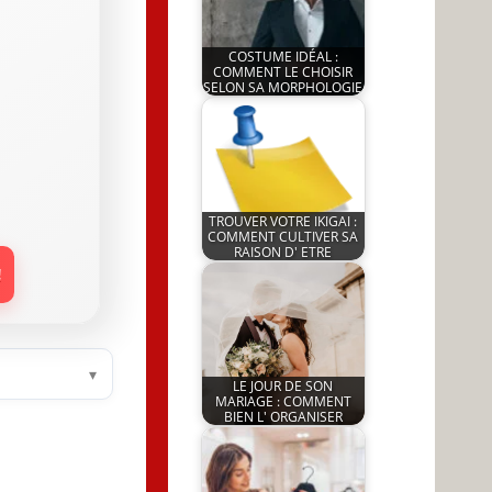
COSTUME IDÉAL :
COMMENT LE CHOISIR
SELON SA MORPHOLOGIE
by
8 March 2023
JeunInfo.J.l.
TROUVER VOTRE IKIGAI :
COMMENT CULTIVER SA
RAISON D' ETRE
by
!
8 April 2022
JeunInfo.J.l.
▾
LE JOUR DE SON
MARIAGE : COMMENT
BIEN L' ORGANISER
by
5 November 2024
JeunInfo.J.l.