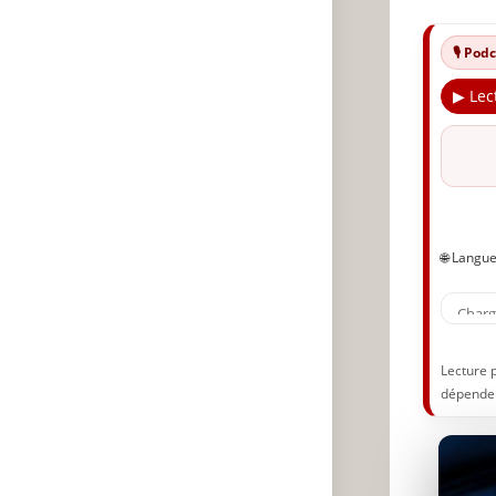
🔥
🎙️ Po
✨
▶ Lec
A
P
🌐 Langu
Lecture 
dépenden