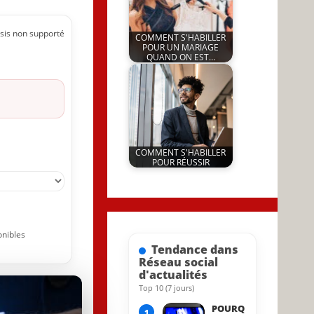
sis non supporté
COMMENT S'HABILLER
POUR UN MARIAGE
QUAND ON EST…
by
29 May 2021
JeunInfo.J.l.
COMMENT S'HABILLER
POUR RÉUSSIR
by
27 February 2026
JeunInfo.J.l.
onibles
Tendance dans
Réseau social
d'actualités
Top 10 (7 jours)
29 April 2023
POURQ
1