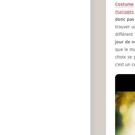
Costume
mariages
donc pas 
trouver u
différent 
jour de n
que le ma
choix se
c’est un c