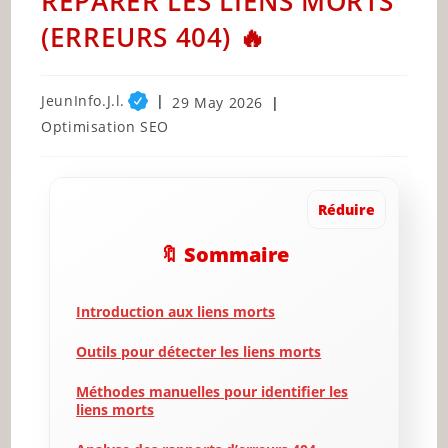
RÉPARER LES LIENS MORTS
(ERREURS 404) 🔥
Post
JeunInfo.J.l.
Post
29 May 2026
author:
published:
Post
Optimisation SEO
category:
Réduire
🔖 Sommaire
Introduction aux liens morts
Outils pour détecter les liens morts
Méthodes manuelles pour identifier les
liens morts