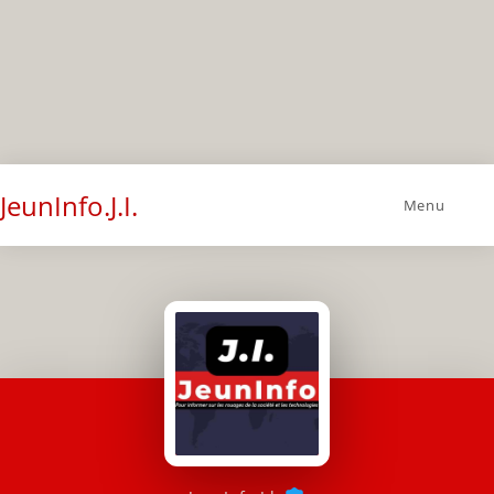
JeunInfo.J.I.
Menu