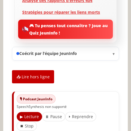
Analyse des rapports d’erreurs 404
Stratégies pour réparer les liens morts
Implémentation de redirections
🎮 Tu penses tout connaître ? Joue au
appropriées
Quiz JeunInfo !
Prévention de l’apparition de liens morts
Impact des liens morts sur le SEO
Coécrit par l’équipe JeunInfo
▾
Conclusion et bonnes pratiques
✨ Nouveau sur JeunInfo ?
📥 Lire hors ligne
Articles recommandés
🎙️ Podcast JeunInfo
Partager l'amour
SpeechSynthesis non supporté
▶ Lecture
⏸ Pause
⏵ Reprendre
⏹ Stop