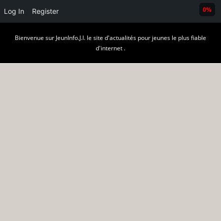
0%
Log In
Register
Skip
Bienvenue sur JeunInfo.J.I. le site d'actualités pour jeunes le plus fiable
to
d'internet .
content