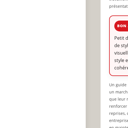
présentat
BON 
Petit 
de sty
visuel
style 
cohére
Un guide 
un marché
que leur 
renforcer
reprises,
entreprise
en mainte