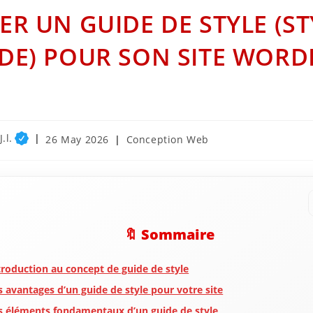
ER UN GUIDE DE STYLE (ST
DE) POUR SON SITE WORD
.l.
Post
Post
26 May 2026
Conception Web
published:
category:
🔖 Sommaire
troduction au concept de guide de style
s avantages d’un guide de style pour votre site
s éléments fondamentaux d’un guide de style