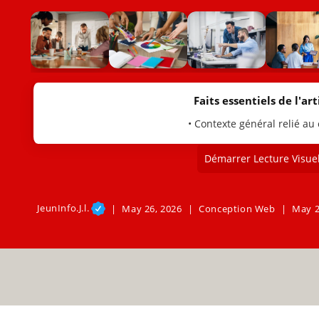
Faits essentiels de l'arti
• Contexte général relié au
Démarrer Lecture Visuel
JeunInfo.J.l.
May 26, 2026
Conception Web
May 2