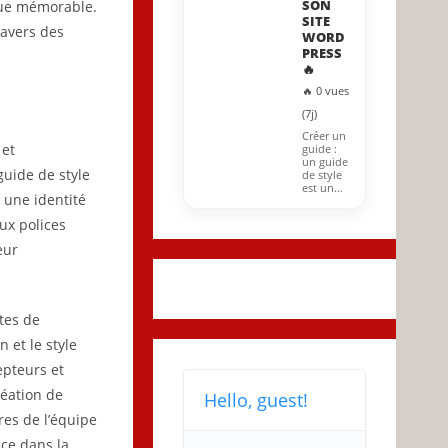
SON
que mémorable.
SITE
ravers des
WORD
PRESS
🔥
🔥 0 vues
(7j)
Créer un
 et
guide :
un guide
guide de style
de style
est un…
r une identité
ux polices
eur
ttes de
n et le style
epteurs et
réation de
Hello, guest!
res de l’équipe
nce dans la