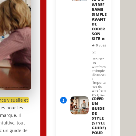
WIREF
RAME
SIMPLE
AVANT
DE
CODER
SON
SITE 🔥
🔥 0 vues
(7j)
Réaliser
un
wirefram
e simple :
découvre
z
l'importa
nce du
wirefram
e dans…
CRÉER
ce visuelle et
2
UN
es pour les
GUIDE
DE
 marque. Il
STYLE
tuitive, tout
(STYLE
GUIDE)
ec un guide de
POUR