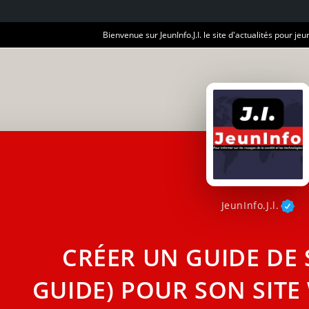
Bienvenue sur JeunInfo.J.I. le site d'actualités pour jeun
JeunInfo.J.l.
CRÉER UN GUIDE DE 
GUIDE) POUR SON SITE