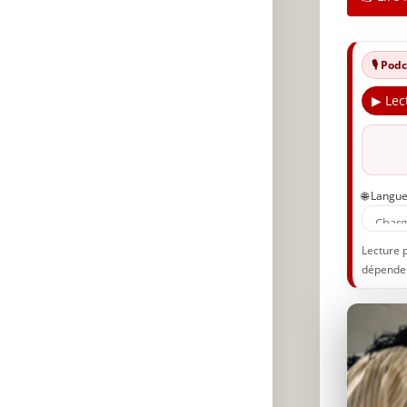
🎙️ Po
▶ Lec
🌐 Langu
Lecture 
dépenden