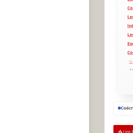
Co
Le
In
Le
Ex
Co
✨
A
P
Coécri
📥 Lire 