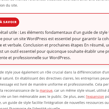
ion du site.
À SAVOIR
détail utile : Les éléments fondamentaux d'un guide de style
le pour un site WordPress est essentiel pour garantir la co
le et verbale. Conclusion et prochaines étapes En résumé, u
est un outil essentiel pour quiconque souhaite établir une 
nte et professionnelle sur WordPress.
de style joue également un rôle crucial dans la différenciation d’
 saturé. En établissant des directives claires, les entreprises peuv
message est livré de manière uniforme et professionnelle. Cela pe
 la reconnaissance de la
marque
, car un même style visuel, utilisé
 crée un lien mémorable avec le public. De plus, avec
l’expansion
po
, un guide de style facilite l’intégration de nouvelles ressources o
nant l’harmonie de l’identité visuelle.