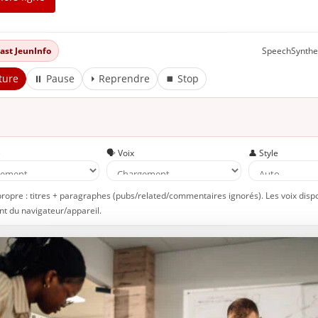
dcast JeunInfo
SpeechSynthe
ture
⏸ Pause
⏵ Reprendre
⏹ Stop
e
🗣️ Voix
👤 Style
propre : titres + paragraphes (pubs/related/commentaires ignorés). Les voix disp
t du navigateur/appareil.