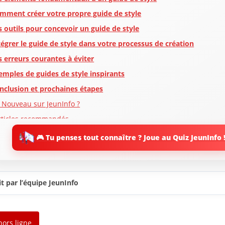
mment créer votre propre guide de style
s outils pour concevoir un guide de style
tégrer le guide de style dans votre processus de création
s erreurs courantes à éviter
emples de guides de style inspirants
nclusion et prochaines étapes
 Nouveau sur JeunInfo ?
rticles recommandés
artager l'amour
🎮 Tu penses tout connaître ? Joue au Quiz JeunInfo 
t par l’équipe JeunInfo
hors ligne