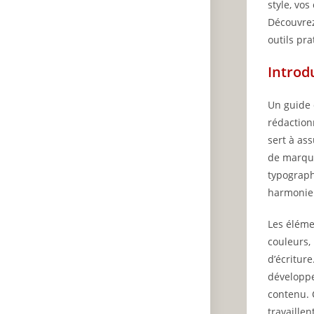
style, vo
Découvrez
outils pr
Introd
Un guide 
rédaction
sert à ass
de marque
typograph
harmonie
Les éléme
couleurs, 
d’écritur
développe
contenu. 
travaille