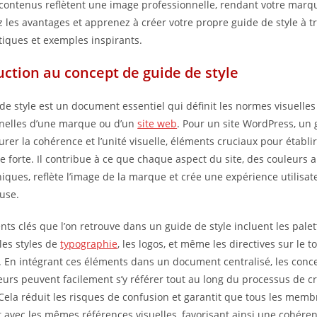
s contenus reflètent une image professionnelle, rendant votre mar
 les avantages et apprenez à créer votre propre guide de style à t
atiques et exemples inspirants.
uction au concept de guide de style
de style est un document essentiel qui définit les normes visuelles
nelles d’une marque ou d’un
site web
. Pour un site WordPress, un 
urer la cohérence et l’unité visuelle, éléments cruciaux pour établi
 forte. Il contribue à ce que chaque aspect du site, des couleurs a
iques, reflète l’image de la marque et crée une expérience utilisat
use.
nts clés que l’on retrouve dans un guide de style incluent les pale
les styles de
typographie
, les logos, et même les directives sur le to
e. En intégrant ces éléments dans un document centralisé, les conc
urs peuvent facilement s’y référer tout au long du processus de c
Cela réduit les risques de confusion et garantit que tous les memb
nt avec les mêmes références visuelles, favorisant ainsi une cohére