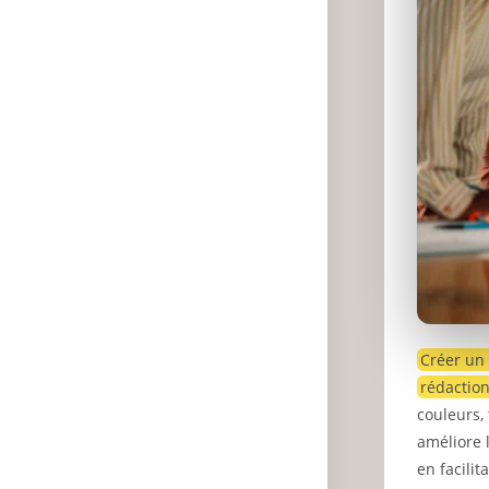
Créer un 
rédaction
couleurs,
améliore 
en facili