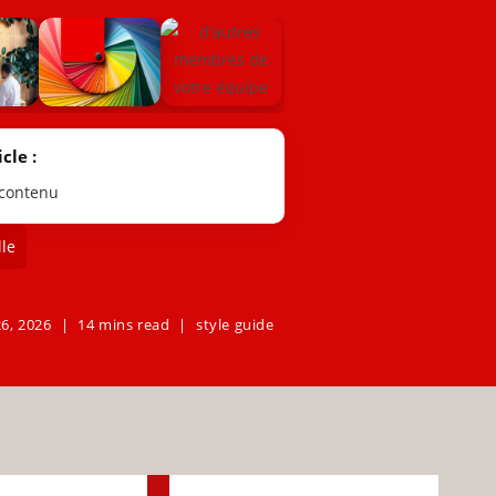
cle :
 contenu
le
6, 2026
14 mins read
style guide