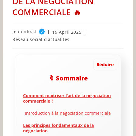
DE LA NEGOCIATION
COMMERCIALE 🔥
Post
JeunInfo.J.l.
Post
19 April 2025
author:
published:
Post
Réseau social d'actualités
category:
Réduire
🔖 Sommaire
Comment maîtriser l’art de la négociation
commerciale ?
Introduction à la négociation commerciale
Les principes fondamentaux de la
négociation