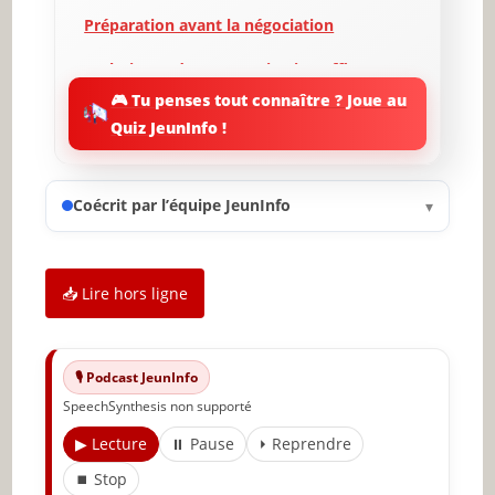
Préparation avant la négociation
Techniques de communication efficace
🎮 Tu penses tout connaître ? Joue au
Compréhension de la psychologie
Quiz JeunInfo !
humaine
Gestion des conflits et des désaccords
Coécrit par l’équipe JeunInfo
▾
Clôture de la négociation
Évaluation post-négociation
📥 Lire hors ligne
Conclusion et conseils pratiques
🔥 À lire aussi sur JeunInfo
🎙️ Podcast JeunInfo
✨ Nouveau sur JeunInfo ?
SpeechSynthesis non supporté
Articles recommandés
▶ Lecture
⏸ Pause
⏵ Reprendre
⏹ Stop
Partager l'amour