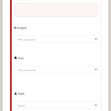
🌐 Langue
🗣️ Voix
👤 Style