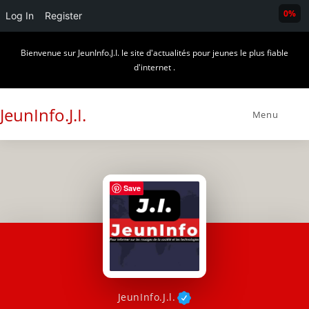
0%
Log In
Register
Skip
Bienvenue sur JeunInfo.J.I. le site d'actualités pour jeunes le plus fiable
to
d'internet .
content
JeunInfo.J.I.
Menu
Save
JeunInfo.J.l.