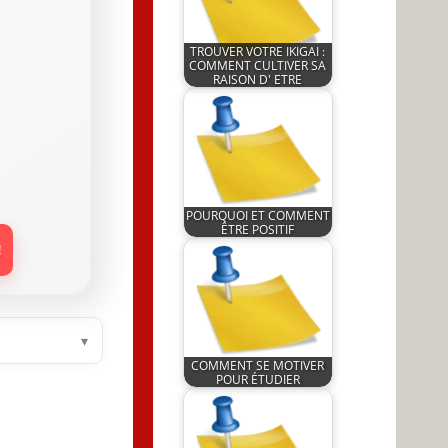
TROUVER VOTRE IKIGAI :
COMMENT CULTIVER SA
RAISON D' ETRE
by
16 June 2023
JeunInfo.J.l.
POURQUOI ET COMMENT
ÊTRE POSITIF
by
!
5 November 2024
JeunInfo.J.l.
▾
COMMENT SE MOTIVER
POUR ÉTUDIER
by
24 April 2022
JeunInfo.J.l.