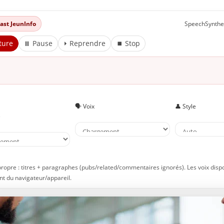
dcast JeunInfo
SpeechSynthe
ture
⏸ Pause
⏵ Reprendre
⏹ Stop
🗣️ Voix
👤 Style
e
propre : titres + paragraphes (pubs/related/commentaires ignorés). Les voix disp
t du navigateur/appareil.