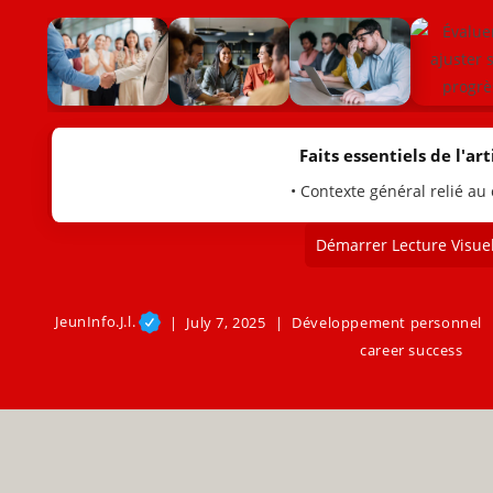
Faits essentiels de l'arti
• Contexte général relié au
Démarrer Lecture Visuel
JeunInfo.J.l.
July 7, 2025
Développement personnel
career success