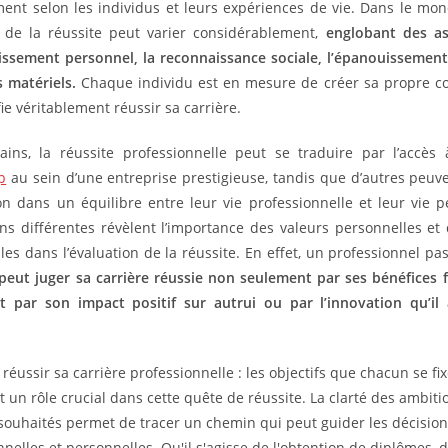
ent selon les individus et leurs expériences de vie. Dans le mo
n de la réussite peut varier considérablement,
englobant des as
issement personnel, la reconnaissance sociale, l’épanouissemen
s matériels.
Chaque individu est en mesure de créer sa propre c
ie véritablement réussir sa carrière.
ains, la réussite professionnelle peut se traduire par l’accè
p
au sein d’une entreprise prestigieuse, tandis que d’autres peuve
ion dans un équilibre entre leur vie professionnelle et leur vie p
ns différentes révèlent l’importance des valeurs personnelles et
lles dans l’évaluation de la réussite. En effet, un professionnel p
peut juger sa carrière réussie non seulement par ses bénéfices f
t par son impact positif sur autrui ou par l’innovation qu’il
éussir sa carrière professionnelle : les objectifs que chacun se fi
 un rôle crucial dans cette quête de réussite. La clarté des ambiti
 souhaités permet de tracer un chemin qui peut guider les décisio
nelles et personnelles. Qu'il s'agisse de l'obtention de diplômes, d