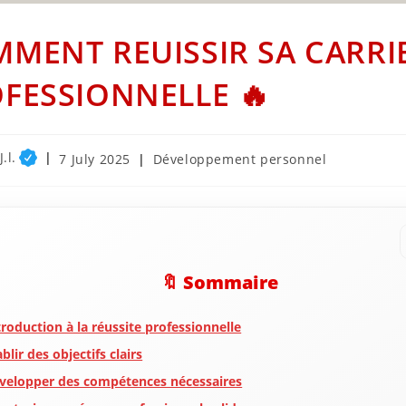
MENT REUISSIR SA CARRI
FESSIONNELLE 🔥
.l.
Post
Post
7 July 2025
Développement personnel
published:
category:
🔖 Sommaire
troduction à la réussite professionnelle
ablir des objectifs clairs
velopper des compétences nécessaires