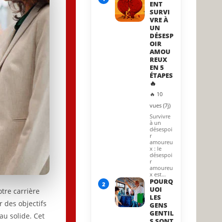
ENT
SURVI
VRE À
UN
DÉSESP
OIR
AMOU
REUX
EN 5
ÉTAPES
🔥
🔥 10
vues (7j)
Survivre
à un
désespoi
r
amoureu
x : le
désespoi
r
amoureu
x est…
POURQ
2
UOI
tre carrière
LES
r des objectifs
GENS
GENTIL
au solide. Cet
S SONT