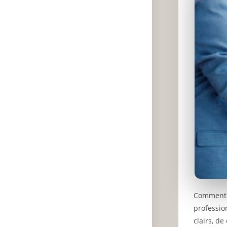
Comment r
professio
clairs, d