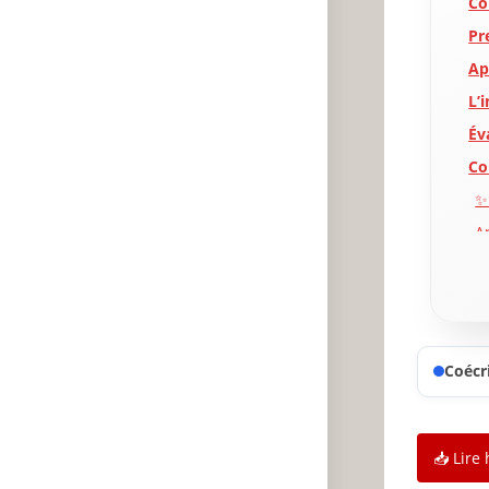
Co
Pr
Ap
L’
Év
Co
✨
A
P
Coécri
📥 Lire 