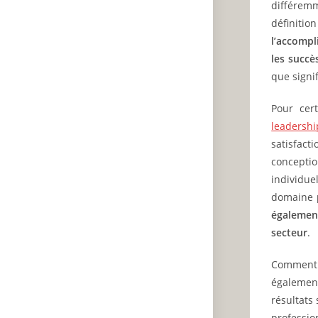
différemm
définitio
l’accompl
les succè
que signif
Pour cert
leadershi
satisfact
conceptio
individue
domaine
égalemen
secteur
.
Comment r
également
résultats
profession