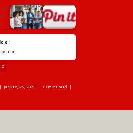
cle :
 contenu
le
January 25, 2026
13 mins read