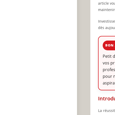
article vo
maintenir
Investiss
dès aujou
BON 
Petit 
vos pr
profes
pour m
aspira
Introd
La réussi