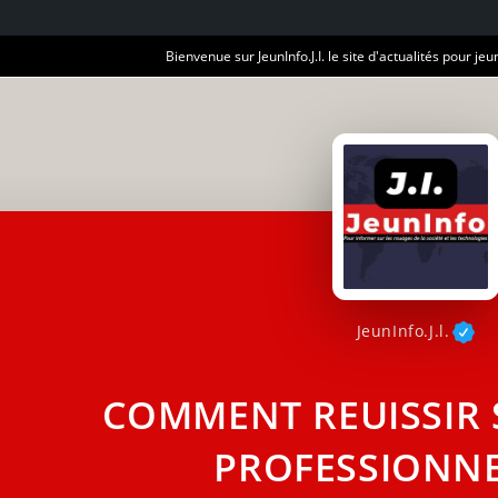
Bienvenue sur JeunInfo.J.I. le site d'actualités pour jeun
JeunInfo.J.l.
COMMENT REUISSIR 
PROFESSIONNE