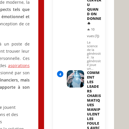
CERVEA
nde moderne, la
U
pects tels que
QUAN
D ON
t émotionnel et
DONNE
🔥
onception de ce
🔥 10
vues (7j)
La
s à un poste de
science
de la
nt trouver leur
générosit
é : la
ersonnelle. Ces
générosit
é joue
 des
aspirations
un…
assionné par son
COMM
4
ENT
inanciers, mais
LES
LEADE
 apporte à son
RS
CHARIS
MATIQ
UES
xe jouent
MANIP
ULENT
ons et des
LES
ns
FOULE
S AVEC
e la création