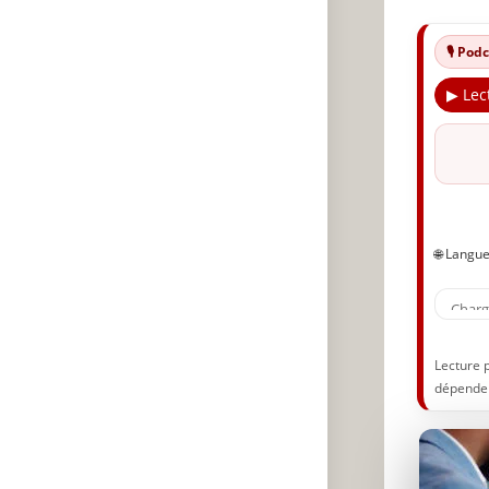
🎙️ Po
▶ Lec
🌐 Langu
Lecture 
dépenden