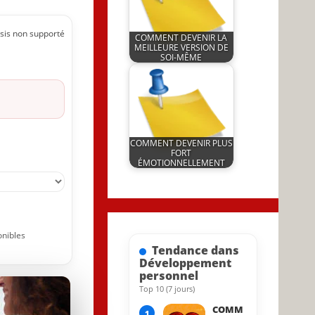
sis non supporté
COMMENT DEVENIR LA
MEILLEURE VERSION DE
SOI-MÊME
by
25 August 2022
JeunInfo.J.l.
COMMENT DEVENIR PLUS
FORT
ÉMOTIONNELLEMENT
by
31 May 2023
JeunInfo.J.l.
onibles
Tendance dans
Développement
personnel
Top 10 (7 jours)
18 May 2023
COMM
1