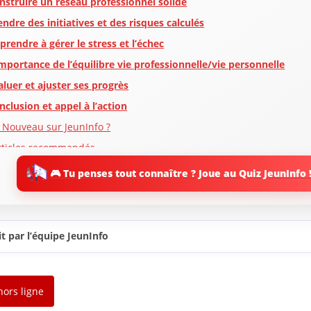
nstruire un réseau professionnel solide
endre des initiatives et des risques calculés
prendre à gérer le stress et l’échec
importance de l’équilibre vie professionnelle/vie personnelle
aluer et ajuster ses progrès
nclusion et appel à l’action
 Nouveau sur JeunInfo ?
rticles recommandés
artager l'amour
🎮 Tu penses tout connaître ? Joue au Quiz JeunInfo 
t par l’équipe JeunInfo
hors ligne