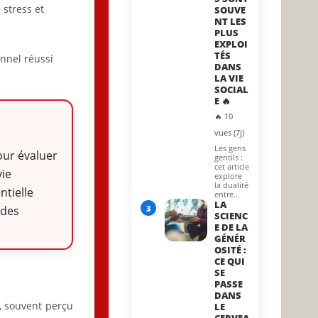
 stress et
SOUVE
NT LES
PLUS
EXPLOI
TÉS
nnel réussi
DANS
LA VIE
SOCIAL
E 🔥
🔥 10
vues (7j)
Les gens
pour évaluer
gentils :
cet article
vie
explore
la dualité
ntielle
entre…
LA
3
 des
SCIENC
E DE LA
GÉNÉR
OSITÉ :
CE QUI
SE
PASSE
DANS
, souvent perçu
LE