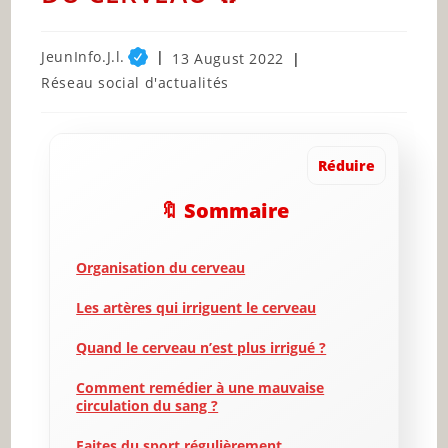
Post
JeunInfo.J.l.
Post
13 August 2022
author:
published:
Post
Réseau social d'actualités
category:
Réduire
🔖 Sommaire
Organisation du cerveau
Les artères qui irriguent le cerveau
Quand le cerveau n’est plus irrigué ?
Comment remédier à une mauvaise
circulation du sang ?
Faites du sport régulièrement