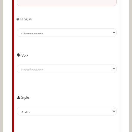
Buvez du jus de betterave
Protégez votre tête
🌐 Langue
Dormez suffisamment
Incluez des « superaliments » dans votre
alimentation quotidienne
Envisagez de recourir aux compléments
🗣️ Voix
nutritionnels
🔥 À lire aussi sur JeunInfo
✨ Nouveau sur JeunInfo ?
Articles recommandés
👤 Style
Partager l'amour