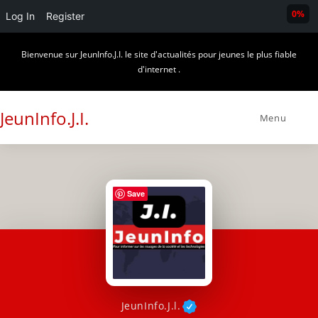
0%
Log In
Register
Skip
Bienvenue sur JeunInfo.J.I. le site d'actualités pour jeunes le plus fiable
to
d'internet .
content
JeunInfo.J.I.
Menu
Save
JeunInfo.J.l.