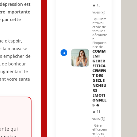
 dépression est
🔥 15
ère importante
vues (7j)
 par cette
Equilibre
r travail
et vie de
famille :
découvre
z
e d’espoir,
l'importa
nce de…
de la mauvaise
COMM
3
ous empêcher de
ENT
GERER
at de bonheur
EFFICA
CEMEN
augmentant le
T DES
ant votre santé
DECLE
NCHEU
RS
EMOTI
ONNEL
S 🔥
🔥 11
vues (7j)
Gérer
ante qui
efficacem
ent des
r votre