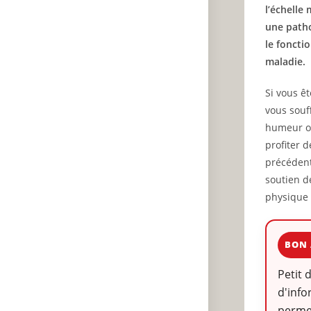
l’échelle
une patho
le foncti
maladie.
Si vous ê
vous souf
humeur ou
profiter 
précéden
soutien d
physique 
BON 
Petit 
d'info
permet