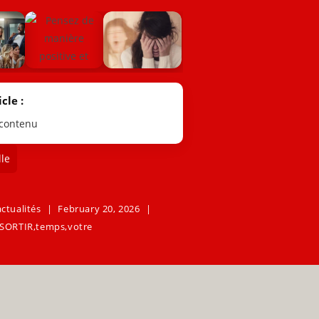
cle :
 contenu
le
actualités
February 20, 2026
SORTIR
,
temps
,
votre