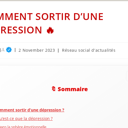
MENT SORTIR D’UNE
RESSION 🔥
.l.
Post
Post
2 November 2023
Réseau social d'actualités
published:
category:
🔖 Sommaire
mment sortir d’une dépression ?
u’est-ce que la dépression ?
ans la sphère émotionnelle