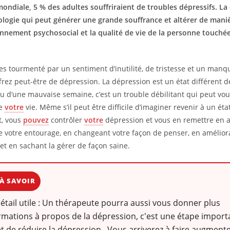
 mondiale, 5 % des adultes souffriraient de troubles dépressifs. La
logie qui peut générer une grande souffrance et altérer de mani
onnement psychosocial et la qualité de vie de la personne touchée
tes tourmenté par un sentiment d’inutilité, de tristesse et un manqu
frez peut-être de dépression. La dépression est un état différent 
 d’une mauvaise semaine, c’est un trouble débilitant qui peut v
de
votre
vie. Même s’il peut être difficile d’imaginer revenir à un ét
t, vous
pouvez
contrôler
votre
dépression et vous en remettre en 
e votre entourage, en changeant votre façon de penser, en amélior
et en sachant la gérer de façon saine.
À SAVOIR
détail utile : Un thérapeute pourra aussi vous donner plus
rmations à propos de la dépression, c'est une étape import
 de réduire la dépression . Vous arriverez à faire augmente