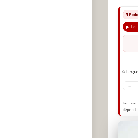
R
🎙️ Po
S
E
▶ Lec
P
F
U
C
🌐 Langu
🔥
✨
A
P
Lecture 
dépenden