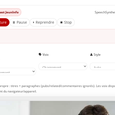
eprenez une vieille passion
dcast JeunInfo
SpeechSynthe
ortez
ntrainez-vous à la méditation de pleine conscience
ture
⏸ Pause
⏵ Reprendre
⏹ Stop
renez soin d’un être vivant
aites du bénévolat
tilisez des techniques de relaxation
onclusion
🗣️ Voix
👤 Style
e
 À lire aussi sur JeunInfo
 Nouveau sur JeunInfo ?
rticles recommandés
artager l'amour
propre : titres + paragraphes (pubs/related/commentaires ignorés). Les voix disp
t du navigateur/appareil.