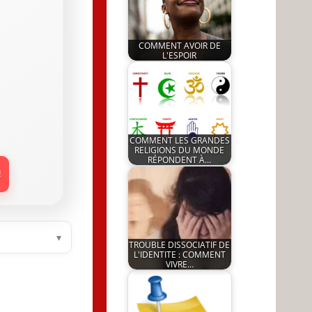
COMMENT AVOIR DE
L'ESPOIR
by
5 July 2023
JeunInfo.J.l.
COMMENT LES GRANDES
RELIGIONS DU MONDE
RÉPONDENT À…
by
!
2 March 2023
JeunInfo.J.l.
▾
TROUBLE DISSOCIATIF DE
L'IDENTITE : COMMENT
VIVRE…
by
19 May 2026
JeunInfo.J.l.