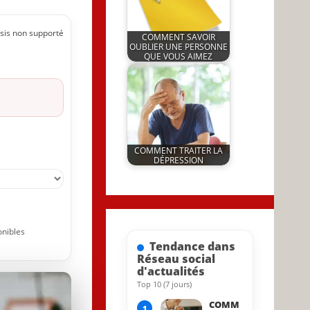
sis non supporté
COMMENT SAVOIR
OUBLIER UNE PERSONNE
QUE VOUS AIMEZ
by
9 December 2024
JeunInfo.J.l.
COMMENT TRAITER LA
DÉPRESSION
by
21 March 2022
JeunInfo.J.l.
onibles
Tendance dans
Réseau social
d'actualités
Top 10 (7 jours)
11 November 2023
COMM
1