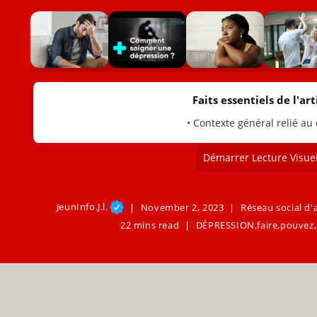
Faits essentiels de l'arti
• Contexte général relié au
Démarrer Lecture Visuel
JeunInfo.J.l.
November 2, 2023
Réseau social d'
22 mins read
DÉPRESSION
,
faire
,
pouvez
,