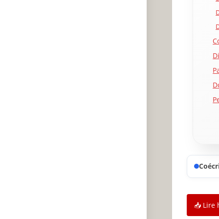
D
D
C
D
P
D
P
F
S
Sa
C
Coécri
F
M
D
📥 Lire 
Év