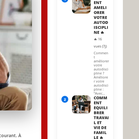
ENT
AMELI
ORER
VOTRE
AUTOD
ISCIPLI
NE 🔥
🔥 16
vues (7j)
Commen
t
améliorer
votre
autodisci
pline ?
Améliore
r votre
autodisci
pline :
“Avec…
COMM
2
ENT
EQUILI
BRER
TRAVAI
L ET
VIE DE
FAMIL
courant. À
LE 🔥