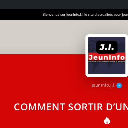
Bienvenue sur JeunInfo.J.I. le site d'actualités pour jeun
JeunInfo.J.l.
COMMENT SORTIR D’UN
🔥