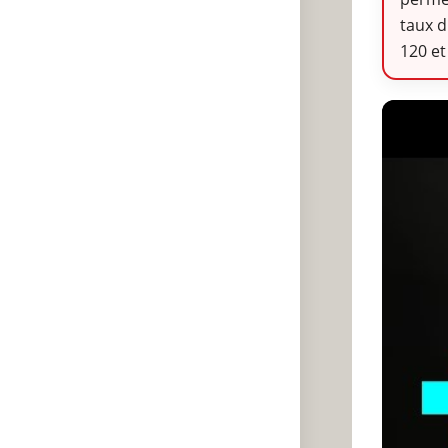
taux d
120 et