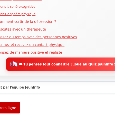
ans la sphère cognitive
ans la sphère physique
omment sortir de la dépression ?
iscutez avec un thérapeute
assez du temps avec des personnes positives
onnez et recevez du contact physique
ensez de manière positive et réaliste
aites-vous des compliments
🎮 Tu penses tout connaître ? Joue au Quiz JeunInfo 
oyez ouvert à toute possibilité
chez gérer votre filtre négatif
oncentrez-vous sur votre santé
t par l’équipe JeunInfo
aites régulièrement de l’exercice physique
angez de façon équilibrée
ormez mieux
hors ligne
itez les drogues et l’alcool