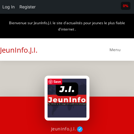
0%
Log In
Register
Skip
Bienvenue sur JeunInfo.J.I. le site d'actualités pour jeunes le plus fiable
to
d'internet .
content
JeunInfo.J.I.
Menu
Save
JeunInfo.J.l.