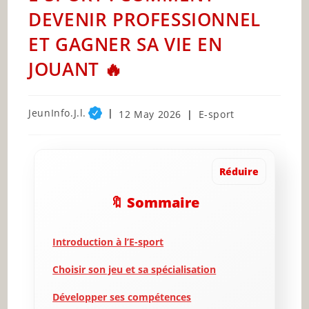
DEVENIR PROFESSIONNEL
ET GAGNER SA VIE EN
JOUANT 🔥
Post
JeunInfo.J.l.
Post
Post
12 May 2026
E-sport
author:
published:
category:
Réduire
🔖 Sommaire
Introduction à l’E-sport
Choisir son jeu et sa spécialisation
Développer ses compétences