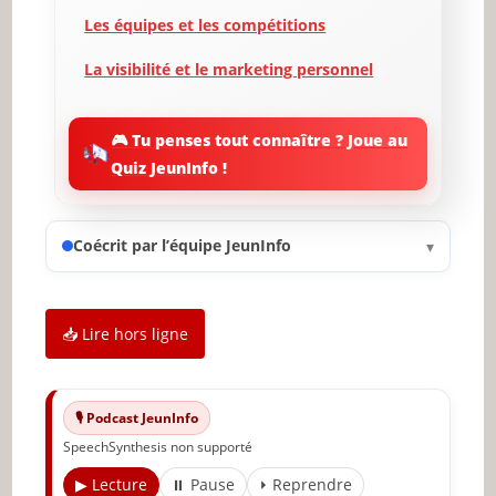
Les équipes et les compétitions
La visibilité et le marketing personnel
Trouver des sponsors et des opportunités
de revenus
🎮 Tu penses tout connaître ? Joue au
Quiz JeunInfo !
La santé mentale et physique du joueur
Les défis du milieu professionnel
Coécrit par l’équipe JeunInfo
▾
Conclusion et futur de l’e-sport
🔥 À lire aussi sur JeunInfo
📥 Lire hors ligne
✨ Nouveau sur JeunInfo ?
Articles recommandés
🎙️ Podcast JeunInfo
Partager l'amour
SpeechSynthesis non supporté
▶ Lecture
⏸ Pause
⏵ Reprendre