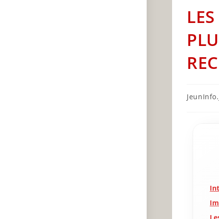
LES
PLU
REC
Post
JeunInfo.J
author:
In
Im
Le