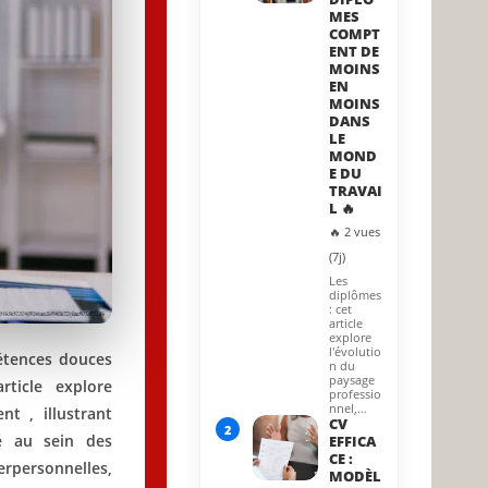
MES
COMPT
ENT DE
MOINS
EN
MOINS
DANS
LE
MOND
E DU
TRAVAI
L 🔥
🔥 2 vues
(7j)
Les
diplômes
: cet
article
explore
l'évolutio
étences douces
n du
paysage
ticle explore
professio
nnel,…
t , illustrant
CV
2
é au sein des
EFFICA
CE :
erpersonnelles,
MODÈL