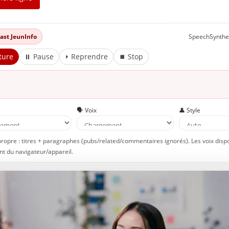
dcast JeunInfo
SpeechSynthe
ture
⏸ Pause
⏵ Reprendre
⏹ Stop
e
🗣️ Voix
👤 Style
propre : titres + paragraphes (pubs/related/commentaires ignorés). Les voix disp
t du navigateur/appareil.