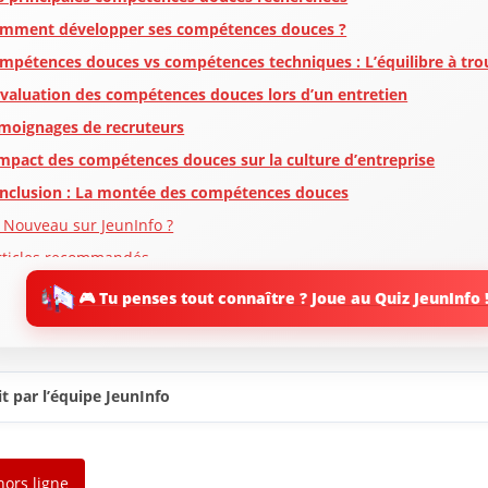
mment développer ses compétences douces ?
mpétences douces vs compétences techniques : L’équilibre à tro
évaluation des compétences douces lors d’un entretien
moignages de recruteurs
impact des compétences douces sur la culture d’entreprise
nclusion : La montée des compétences douces
 Nouveau sur JeunInfo ?
rticles recommandés
artager l'amour
🎮 Tu penses tout connaître ? Joue au Quiz JeunInfo 
t par l’équipe JeunInfo
hors ligne