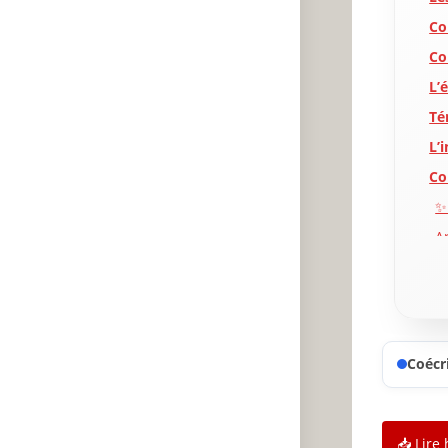
Co
Co
L’
Té
L’
Co
✨
A
P
Coécri
📥 Lire 