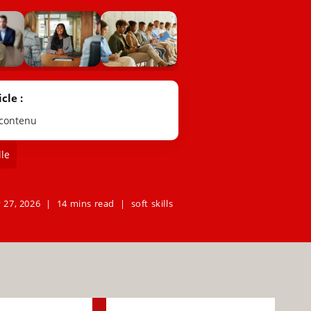
cle :
 contenu
le
 27, 2026
14 mins read
soft skills