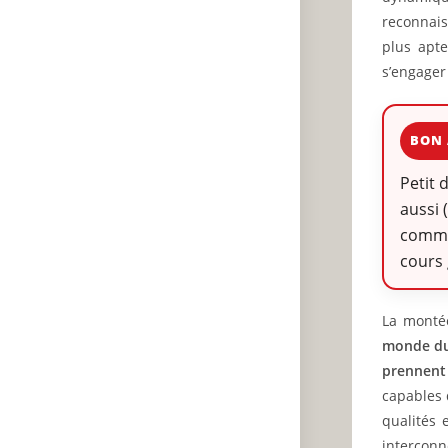
reconnais
plus apte
s’engager
BON 
Petit 
aussi 
commen
cours 
La monté
monde du 
prennent 
capables 
qualités 
interconn