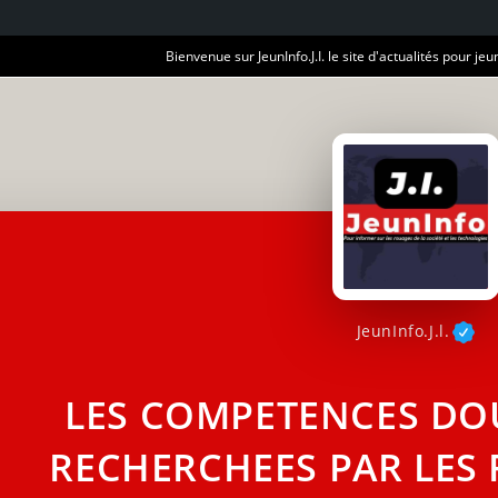
Bienvenue sur JeunInfo.J.I. le site d'actualités pour jeun
JeunInfo.J.l.
LES COMPETENCES DOU
RECHERCHEES PAR LES 