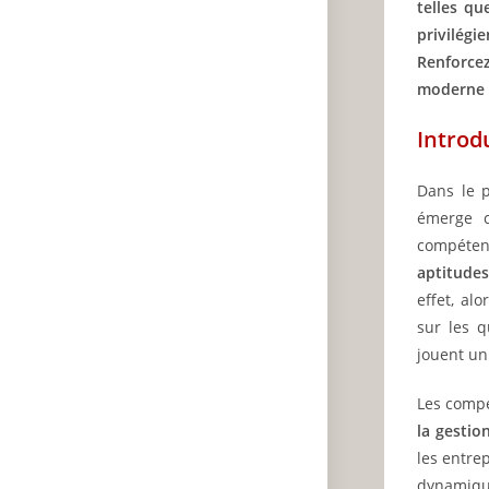
telles qu
privilég
Renforce
moderne g
Introd
Dans le p
émerge c
compéten
aptitudes
effet, al
sur les q
jouent un
Les compé
la gestio
les entre
dynamiqu