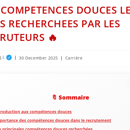
 COMPETENCES DOUCES L
S RECHERCHEES PAR LES
RUTEURS 🔥
.l.
Post
Post
30 December 2025
Carrière
published:
category:
🔖 Sommaire
troduction aux compétences douces
portance des compétences douces dans le recrutement
s principales compétences douces recherchées