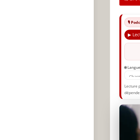
🎙️ Po
▶ Lec
🌐 Langu
Lecture 
dépenden