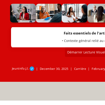
Faits essentiels de l'arti
• Contexte général relié au
Démarrer Lecture Visuel
JeunInfo.J.l.
December 30, 2025
Carrière
February