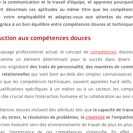
e la communication et le travail d’équipe, et apprenez pourquoi
ient désormais ces aptitudes au même titre que les compétenc
z votre employabilité et adaptez-vous aux attentes du mar
râce à un bon équilibre entre compétences douces et technique
uction aux compétences douces
aysage professionnel actuel, le concept de
compétences
douces
omme un élément déterminant pour le succès dans divers 
ces englobent
des traits de personnalité, des manières de com
 relationnelles
qui vont bien au-delà des simples connaissances
ors que les compétences techniques, souvent appelées hard skills,
ualifications spécifiques à un métier ou à un secteur, les com
 rôle crucial dans l’interaction humaine et la collaboration au sein
tences douces incluent des attributs tels que
la capacité de trava
n du stress, la résolution de problèmes, la
créativité
et l’empathie
prises évoluent vers des environnements de travail de plus en plus 
es, l’importance de ces compétences s’intensifie. En effet, 