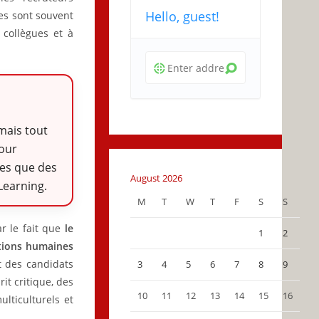
Hello, guest!
es sont souvent
 collègues et à
mais tout
Pour
les que des
August 2026
Learning.
M
T
W
T
F
S
S
r le fait que
le
1
2
ctions humaines
 des candidats
3
4
5
6
7
8
9
rit critique, des
10
11
12
13
14
15
16
lticulturels et