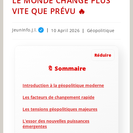
LE MONDE CHANGE PLUS
VITE QUE PRÉVU 🔥
Post
JeunInfo.J.l.
Post
Post
10 April 2026
Géopolitique
author:
published:
category:
Réduire
🔖 Sommaire
Introduction à la géopolitique moderne
Les facteurs de changement rapide
Les tensions géopolitiques majeures
L’essor des nouvelles puissances
émergentes