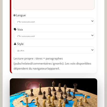
🌐 Langue
🗣️ Voix
👤 Style
Lecture propre : titres + paragraphes
(pubs/related/commentaires ignorés). Les voix disponibles
dépendent du navigateur/appareil.