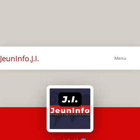
JeunInfo.J.I.
Menu