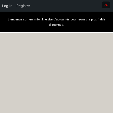
0%
Log In
Register
Skip
Bienvenue sur JeunInfo.J.I. le site d'actualités pour jeunes le plus fiable
to
d'internet .
content