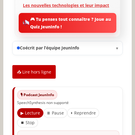
Les nouvelles technologies et leur impact
Les migrations et leurs effets
🎮 Tu penses tout connaître ? Joue au
géopolitiques
Quiz JeunInfo !
Les enjeux environnementaux et
géopolitiques
Coécrit par l’équipe JeunInfo
▾
La place des organisations internationales
Conclusion : vers un avenir incertain
📥 Lire hors ligne
✨ Nouveau sur JeunInfo ?
Articles recommandés
🎙️ Podcast JeunInfo
Partager l'amour
SpeechSynthesis non supporté
▶ Lecture
⏸ Pause
⏵ Reprendre
⏹ Stop