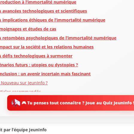
troduction à l’immortalité numérique
s avancées technologiques et scientifiques
s implications éthiques de l’immortalité numérique
moignages et études de cas
s retombées psychologiques de l’immortalité numérique
impact sur la société et les relations humaines
s défis technologiques à surmonter
énarios futurs : utopies ou dystopies ?
nclusion : un avenir incertain mais fascinant
 Nouveau sur JeunInfo ?
rticles recommandés
artager l'amour
🎮 Tu penses tout connaître ? Joue au Quiz JeunInfo 
t par l’équipe JeunInfo