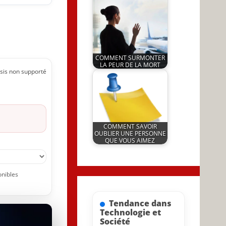
5 November 2024
JeunInfo.J.l.
COMMENT SURMONTER
LA PEUR DE LA MORT
sis non supporté
by
20 March 2025
JeunInfo.J.l.
COMMENT SAVOIR
OUBLIER UNE PERSONNE
QUE VOUS AIMEZ
by
27 June 2023
JeunInfo.J.l.
onibles
Tendance dans
Technologie et
Société