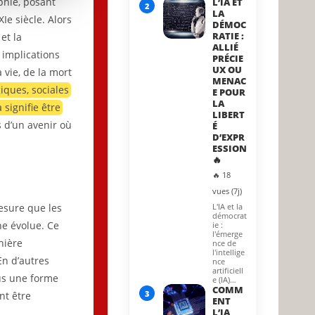
phie, posant
L’IA ET
2
LA
Ie siècle. Alors
DÉMOC
RATIE :
et la
ALLIÉ
 implications
PRÉCIE
UX OU
 vie, de la mort
MENAC
iques, sociales
E POUR
LA
signifie être
LIBERT
s d’un avenir où
É
D’EXPR
ESSION
🔥
🔥 18
vues (7j)
L'IA et la
esure que les
démocrat
e évolue. Ce
ie :
l'émerge
nière
nce de
l'intellige
En d’autres
nce
artificiell
ous une forme
e (IA)…
COMM
3
nt être
ENT
L’IA