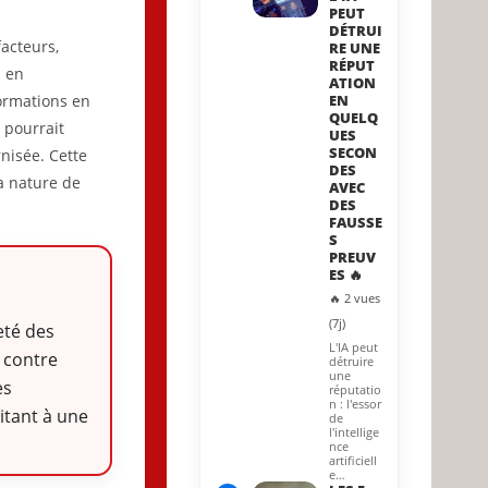
PEUT
DÉTRUI
acteurs,
RE UNE
RÉPUT
s en
ATION
EN
ormations en
QUELQ
 pourrait
UES
SECON
nisée. Cette
DES
a nature de
AVEC
DES
FAUSSE
S
PREUV
ES 🔥
🔥 2 vues
(7j)
eté des
L'IA peut
 contre
détruire
une
es
réputatio
n : l'essor
itant à une
de
l'intellige
nce
artificiell
e…