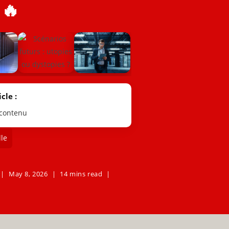
🔥
cle :
 contenu
le
May 8, 2026
14 mins read