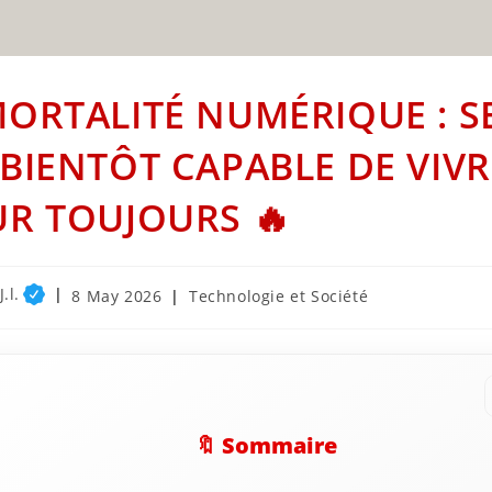
ORTALITÉ NUMÉRIQUE : SE
BIENTÔT CAPABLE DE VIVR
R TOUJOURS 🔥
.l.
Post
Post
8 May 2026
Technologie et Société
published:
category:
🔖 Sommaire