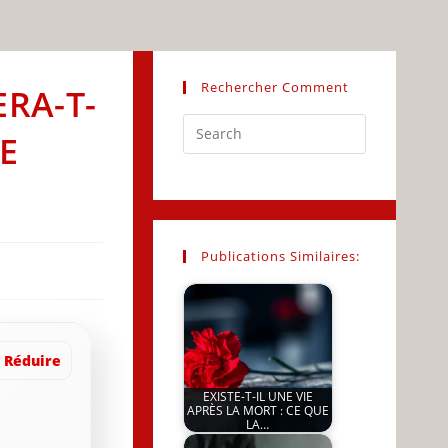
Rechercher Comment
RA-T-
Press
E
Escape
to
close
the
search
Publications Similaires:
panel.
Réduire
EXISTE-T-IL UNE VIE
APRÈS LA MORT : CE QUE
LA…
by