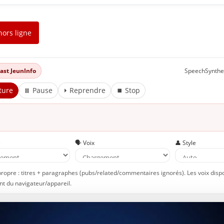
hors ligne
dcast JeunInfo
SpeechSynthe
ture
⏸ Pause
⏵ Reprendre
⏹ Stop
e
🗣️ Voix
👤 Style
propre : titres + paragraphes (pubs/related/commentaires ignorés). Les voix disp
t du navigateur/appareil.