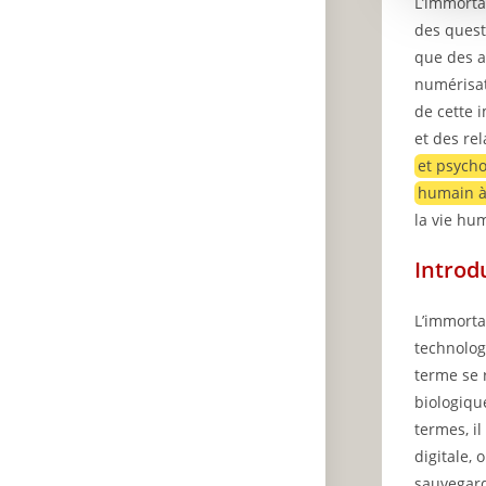
L’immorta
des quest
que des av
numérisat
de cette 
et des re
et psycho
humain à 
la vie hu
Introd
L’immorta
technolog
terme se 
biologiqu
termes, i
digitale,
sauvegard