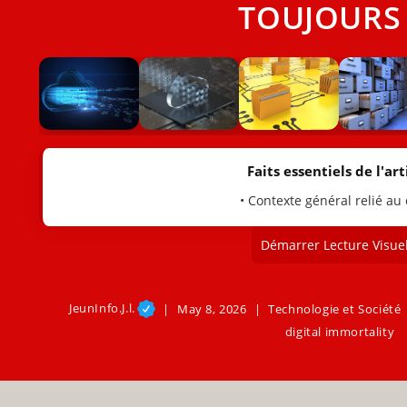
TOUJOURS 
Faits essentiels de l'arti
• Contexte général relié au
Démarrer Lecture Visuel
JeunInfo.J.l.
May 8, 2026
Technologie et Société
digital immortality