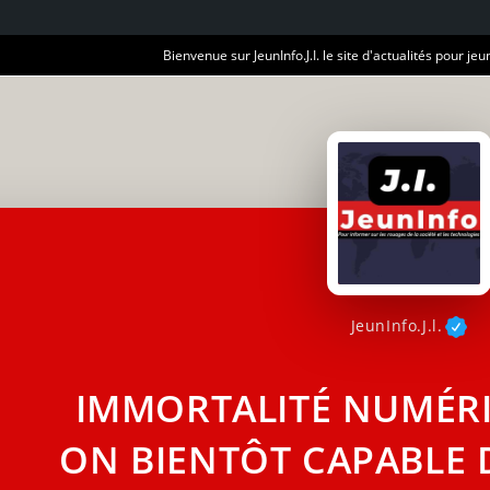
Bienvenue sur JeunInfo.J.I. le site d'actualités pour jeun
JeunInfo.J.l.
IMMORTALITÉ NUMÉRIQ
ON BIENTÔT CAPABLE 