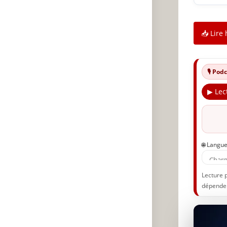
📥 Lire 
🎙️ Po
▶ Lec
🌐 Langu
Lecture 
dépenden