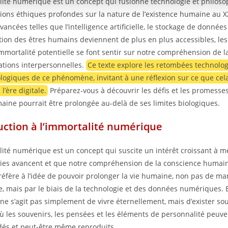
lité numérique est un concept qui fusionne technologie et philoso
ions éthiques profondes sur la nature de l’existence humaine au XX
ancées telles que l’intelligence artificielle, le stockage de données 
ion des êtres humains deviennent de plus en plus accessibles, les
immortalité potentielle se font sentir sur notre compréhension de la
lations interpersonnelles.
Ce texte explore les retombées technolog
logiques de ce phénomène, invitant à une réflexion sur ce que cela 
l’ère digitale.
Préparez-vous à découvrir les défis et les promesse
maine pourrait être prolongée au-delà de ses limites biologiques.
uction à l’immortalité numérique
lité numérique est un concept qui suscite un intérêt croissant à m
ies avancent et que notre compréhension de la conscience humain
réfère à l’idée de pouvoir prolonger la vie humaine, non pas de ma
e, mais par le biais de la technologie et des données numériques. 
l ne s’agit pas simplement de vivre éternellement, mais d’exister s
 où les souvenirs, les pensées et les éléments de personnalité peuve
és et peut-être même reproduits.