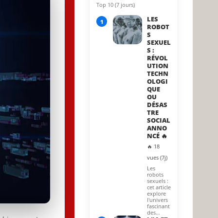
Top 10 (7 jours)
21 March 2022
LES
1
ROBOT
S
SEXUEL
S :
RÉVOL
UTION
TECHN
OLOGI
QUE
OU
DÉSAS
TRE
SOCIAL
ANNO
NCÉ 🔥
🔥 18
vues (7j)
Les
robots
sexuels :
cet article
explore
l'univers
fascinant
des…