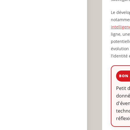
Le dévelo
notamment
intelligenc
ligne, un
potentiel
évolution
l’identité
BON 
Petit 
donnée
d'éven
techno
réflex