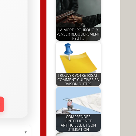
JeunInfo.J.l.
LA MORT : POURQUOI Y
PENSER RÉGULIÈREMENT
PEUT…
by
19 May 2026
JeunInfo.J.l.
TROUVER VOTRE IKIGAI :
COMMENT CULTIVER SA
RAISON D' ETRE
by
18 May 2026
JeunInfo.J.l.
!
COMPRENDRE
L'INTELLIGENCE
ARTIFICIELLE ET SON
UTILISATION
▾
by