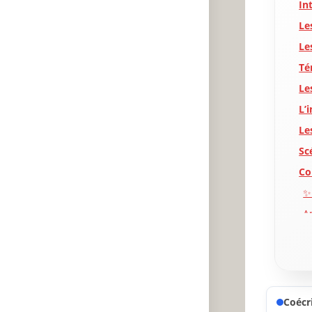
In
Le
Le
Té
Le
L’
Le
Sc
Co
✨
A
P
Coécri