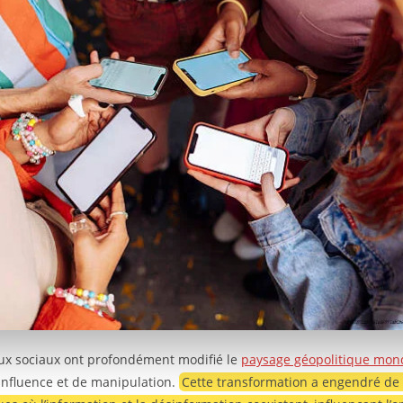
ux sociaux ont profondément modifié le
paysage géopolitique mon
d’influence et de manipulation.
Cette transformation a engendré de