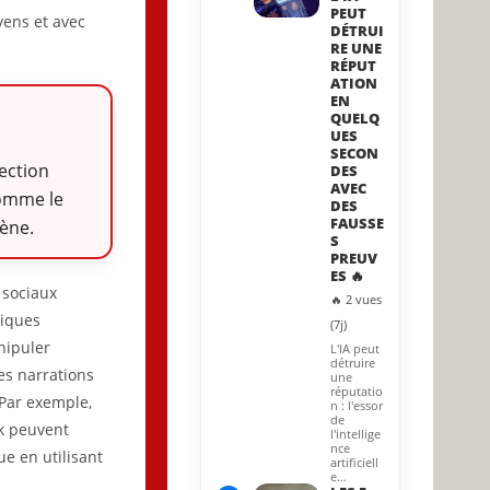
PEUT
yens et avec
DÉTRUI
RE UNE
RÉPUT
ATION
EN
QUELQ
UES
SECON
lection
DES
AVEC
comme le
DES
FAUSSE
ène.
S
PREUV
ES 🔥
x sociaux
🔥 2 vues
tiques
(7j)
anipuler
L'IA peut
détruire
des narrations
une
réputatio
 Par exemple,
n : l'essor
de
k peuvent
l'intellige
nce
ue en utilisant
artificiell
e…