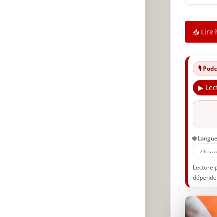
📥 Lire 
🎙️ Po
▶ Lec
🌐 Langu
Lecture 
dépenden