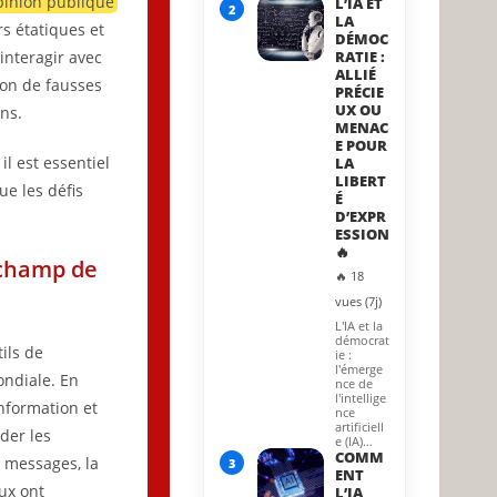
opinion publique
L’IA ET
2
LA
s étatiques et
DÉMOC
interagir avec
RATIE :
ALLIÉ
ion de fausses
PRÉCIE
UX OU
ns.
MENAC
E POUR
l est essentiel
LA
LIBERT
ue les défis
É
D’EXPR
ESSION
🔥
 champ de
🔥 18
vues (7j)
L'IA et la
démocrat
ils de
ie :
l'émerge
ndiale. En
nce de
l'intellige
nformation et
nce
artificiell
der les
e (IA)…
COMM
s messages, la
3
ENT
aux ont
L’IA