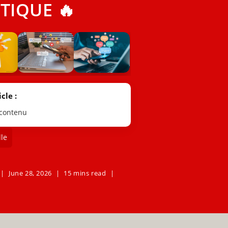
TIQUE 🔥
cle :
 contenu
le
June 28, 2026
15 mins read