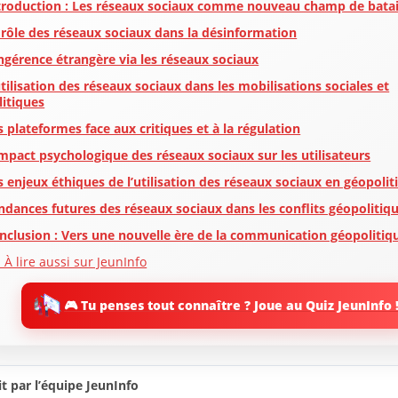
troduction : Les réseaux sociaux comme nouveau champ de batai
 rôle des réseaux sociaux dans la désinformation
ingérence étrangère via les réseaux sociaux
utilisation des réseaux sociaux dans les mobilisations sociales et
litiques
s plateformes face aux critiques et à la régulation
impact psychologique des réseaux sociaux sur les utilisateurs
s enjeux éthiques de l’utilisation des réseaux sociaux en géopolit
ndances futures des réseaux sociaux dans les conflits géopolitiq
nclusion : Vers une nouvelle ère de la communication géopolitiq
 À lire aussi sur JeunInfo
 Nouveau sur JeunInfo ?
🎮 Tu penses tout connaître ? Joue au Quiz JeunInfo 
rticles recommandés
artager l'amour
t par l’équipe JeunInfo