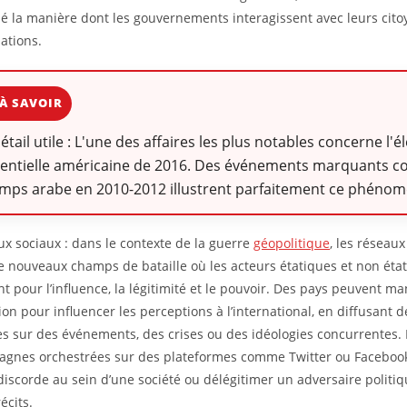
é la manière dont les gouvernements interagissent avec leurs cito
nations.
À SAVOIR
détail utile : L'une des affaires les plus notables concerne l'é
dentielle américaine de 2016. Des événements marquants 
emps arabe en 2010-2012 illustrent parfaitement ce phénom
ux sociaux : dans le contexte de la guerre
géopolitique
, les réseau
e nouveaux champs de bataille où les acteurs étatiques et non éta
nt pour l’influence, la légitimité et le pouvoir. Des pays peuvent m
ion pour influencer les perceptions à l’international, en diffusant 
es sur des événements, des crises ou des idéologies concurrentes.
gnes orchestrées sur des plateformes comme Twitter ou Faceboo
discorde au sein d’une société ou délégitimer un adversaire politiq
écits.