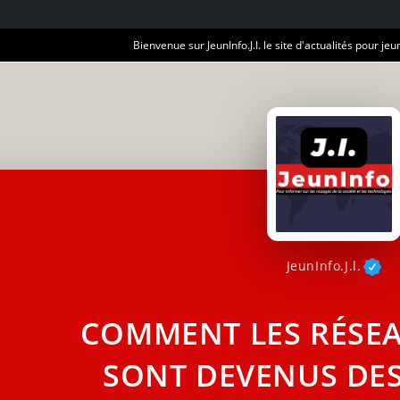
Bienvenue sur JeunInfo.J.I. le site d'actualités pour jeun
JeunInfo.J.l.
COMMENT LES RÉSEA
SONT DEVENUS DES