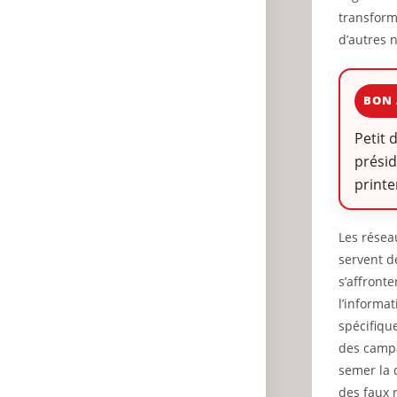
transform
d’autres 
BON 
Petit 
prési
print
Les résea
servent d
s’affronte
l’informat
spécifiqu
des campa
semer la 
des faux r