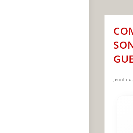
COM
SON
GUE
Post
JeunInfo.J
author: