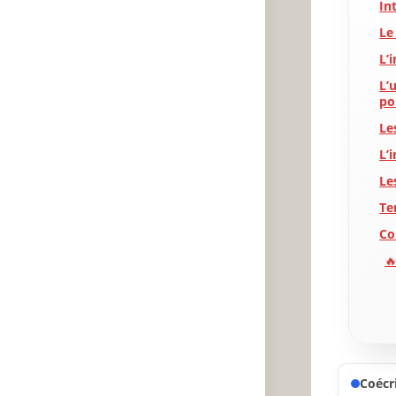
In
Le
L’
L’
po
Le
L’
Le
Te
Co
🔥
✨
A
P
Coécri