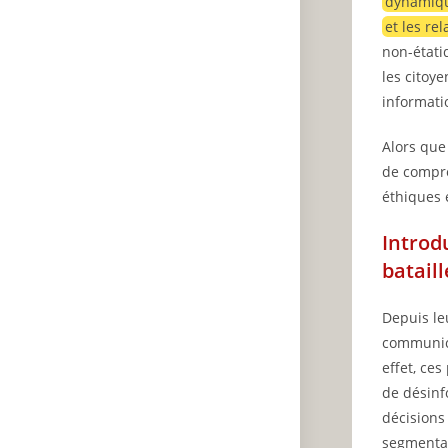
dynamique
et les re
non-étati
les citoy
informati
Alors que
de compre
éthiques 
Introd
bataill
Depuis le
communica
effet, ce
de désinf
décisions
segmentat