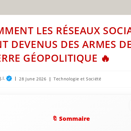
MENT LES RÉSEAUX SOCI
T DEVENUS DES ARMES D
RRE GÉOPOLITIQUE 🔥
.l.
Post
Post
28 June 2026
Technologie et Société
published:
category:
🔖 Sommaire