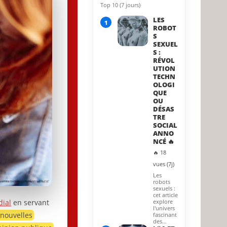
Top 10 (7 jours)
15 April 2026
LES
1
ROBOT
S
SEXUEL
S :
RÉVOL
UTION
TECHN
OLOGI
QUE
OU
DÉSAS
TRE
SOCIAL
ANNO
NCÉ 🔥
🔥 18
vues (7j)
Les
robots
sexuels :
cet article
dial
en servant
explore
l'univers
 nouvelles
fascinant
des…