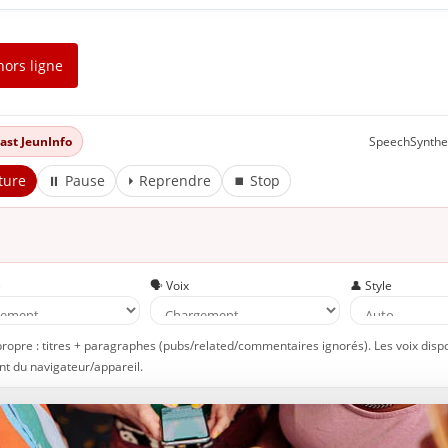
hors ligne
dcast JeunInfo
SpeechSynthe
ture
⏸ Pause
⏵ Reprendre
⏹ Stop
e
🗣️ Voix
👤 Style
propre : titres + paragraphes (pubs/related/commentaires ignorés). Les voix disp
t du navigateur/appareil.