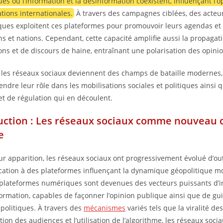
s où l’information et la désinformation coexistent, influençant l’
lations internationales.
À travers des campagnes ciblées, des acteur
ques exploitent ces plateformes pour promouvoir leurs agendas et 
ens et nations. Cependant, cette capacité amplifie aussi la propagat
ons et de discours de haine, entraînant une polarisation des opinio
 les réseaux sociaux deviennent des champs de bataille modernes, i
ndre leur rôle dans les mobilisations sociales et politiques ainsi q
et de régulation qui en découlent.
uction : Les réseaux sociaux comme nouveau
e
ur apparition, les réseaux sociaux ont progressivement évolué d’out
tion à des plateformes influençant la dynamique géopolitique mo
s plateformes numériques sont devenues des vecteurs puissants d’i
ormation, capables de façonner l’opinion publique ainsi que de gui
 politiques. À travers des
mécanismes
variés tels que la viralité de
ion des audiences et l’utilisation de l’algorithme, les réseaux soci