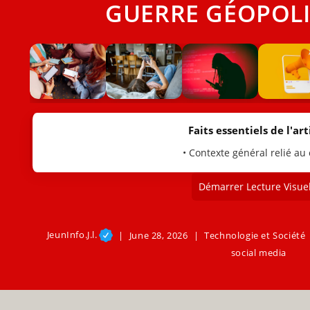
GUERRE GÉOPOLI
Faits essentiels de l'arti
• Contexte général relié au
Démarrer Lecture Visuel
JeunInfo.J.l.
June 28, 2026
Technologie et Société
social media