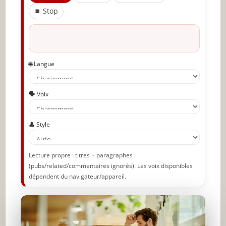
⏹ Stop
Partager l'amour
🌐 Langue
🗣️ Voix
👤 Style
Lecture propre : titres + paragraphes
(pubs/related/commentaires ignorés). Les voix disponibles
dépendent du navigateur/appareil.