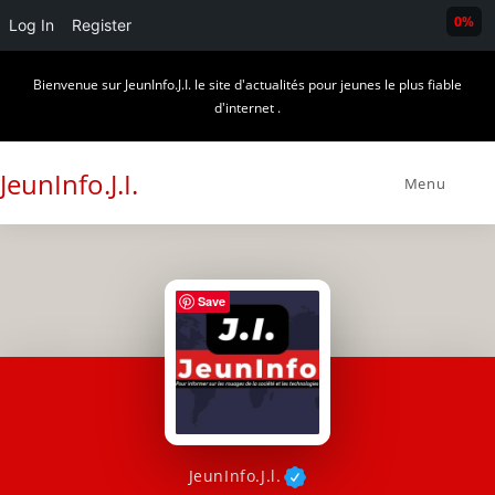
0%
Log In
Register
Skip
Bienvenue sur JeunInfo.J.I. le site d'actualités pour jeunes le plus fiable
to
d'internet .
content
JeunInfo.J.I.
Menu
Save
JeunInfo.J.l.