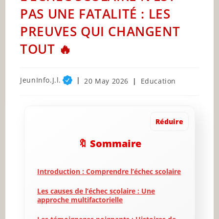
PAS UNE FATALITÉ : LES
PREUVES QUI CHANGENT
TOUT 🔥
Post
JeunInfo.J.l.
Post
Post
20 May 2026
Education
author:
published:
category:
Réduire
🔖 Sommaire
Introduction : Comprendre l’échec scolaire
Les causes de l’échec scolaire : Une
approche multifactorielle