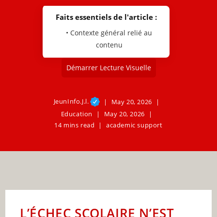
Faits essentiels de l'article :
• Contexte général relié au
contenu
Démarrer Lecture Visuelle
JeunInfo.J.l.
May 20, 2026
Education
May 20, 2026
14 mins read
academic support
L’ÉCHEC SCOLAIRE N’EST