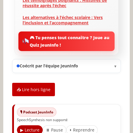
Les témoignages poignants : Histoires de
réussite après l’échec
Les alternatives à l’échec scolaire : Vers
l’inclusion et l’accompagnement
L’importance de la motivation et de la
🎮 Tu penses tout connaître ? Joue au
confiance en soi
Quiz JeunInfo !
Ressources et outils pour aider les élèves
en difficulté
Coécrit par l’équipe JeunInfo
▾
Le rôle des parents et des enseignants
dans la réussite scolaire
Changer le discours : L’échec scolaire
📥 Lire hors ligne
comme opportunité
Conclusion : Ensemble pour transformer
l’échec scolaire en succès
🎙️ Podcast JeunInfo
SpeechSynthesis non supporté
✨ Nouveau sur JeunInfo ?
▶ Lecture
⏸ Pause
⏵ Reprendre
Articles recommandés