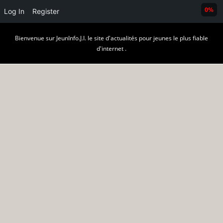
0%
Log In
Register
Skip
Bienvenue sur JeunInfo.J.I. le site d'actualités pour jeunes le plus fiable
to
d'internet .
content