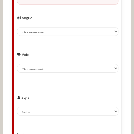
🌐 Langue
🗣️ Voix
👤 Style