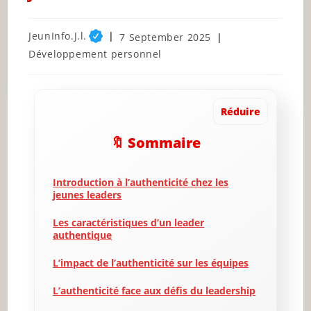
Post
JeunInfo.J.l.
Post
7 September 2025
author:
published:
Post
Développement personnel
category:
Réduire
🔖 Sommaire
Introduction à l’authenticité chez les
jeunes leaders
Les caractéristiques d’un leader
authentique
L’impact de l’authenticité sur les équipes
L’authenticité face aux défis du leadership