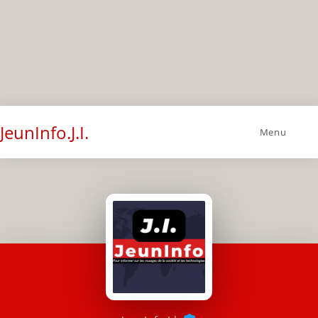
JeunInfo.J.I.
Menu