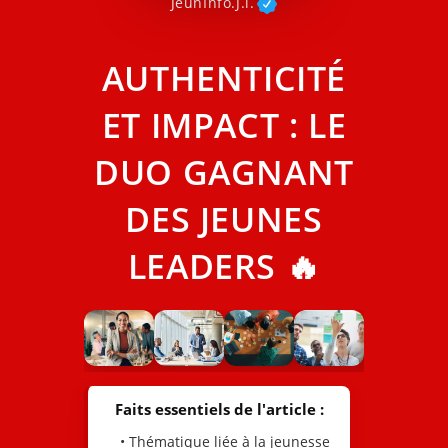
JeunInfo.J.l.
AUTHENTICITÉ
ET IMPACT : LE
DUO GAGNANT
DES JEUNES
LEADERS 🔥
Faits essentiels de l'article :
• Thématique liée à la jeunesse