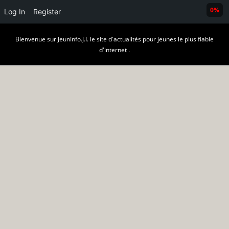
0%
Log In
Register
Skip
Bienvenue sur JeunInfo.J.I. le site d'actualités pour jeunes le plus fiable
to
d'internet .
content