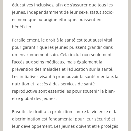
éducatives inclusives, afin de s’assurer que tous les
jeunes, indépendamment de leur sexe, statut socio-
économique ou origine ethnique, puissent en
bénéficier.
Parallèlement, le droit à la santé est tout aussi vital
pour garantir que les jeunes puissent grandir dans
un environnement sain. Cela inclut non seulement
l’accès aux soins médicaux, mais également la
prévention des maladies et l’éducation sur la santé.
Les initiatives visant à promouvoir la santé mentale, la
nutrition et l’accès à des services de santé
reproductive sont essentielles pour soutenir le bien-
être global des jeunes.
Ensuite, le droit à la protection contre la violence et la
discrimination est fondamental pour leur sécurité et
leur développement. Les jeunes doivent être protégés