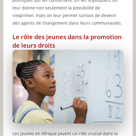
politiques qui les concernent. En les impliquant, on
leur donne non seulement la possibilité de
s’exprimer, mais on leur permet surtout de devenir
des agents de changement dans leurs communautés.
Le rôle des jeunes dans la promotion
de leurs droits
Les jeunes en Afrique jouent un rôle crucial dans la