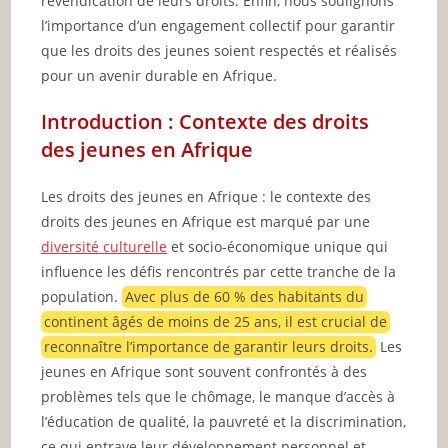
revendication de leurs droits. Enfin, nous soulignons
l’importance d’un engagement collectif pour garantir
que les droits des jeunes soient respectés et réalisés
pour un avenir durable en Afrique.
Introduction : Contexte des droits
des jeunes en Afrique
Les droits des jeunes en Afrique : le contexte des
droits des jeunes en Afrique est marqué par une
diversité culturelle
et socio-économique unique qui
influence les défis rencontrés par cette tranche de la
population.
Avec plus de 60 % des habitants du
continent âgés de moins de 25 ans, il est crucial de
reconnaître l’importance de garantir leurs droits.
Les
jeunes en Afrique sont souvent confrontés à des
problèmes tels que le chômage, le manque d’accès à
l’éducation de qualité, la pauvreté et la discrimination,
ce qui entrave leur développement personnel et