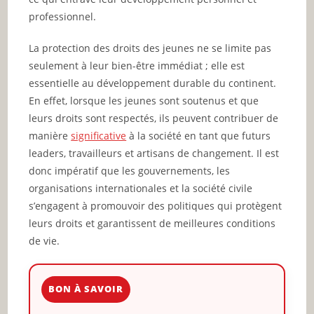
professionnel.
La protection des droits des jeunes ne se limite pas
seulement à leur bien-être immédiat ; elle est
essentielle au développement durable du continent.
En effet, lorsque les jeunes sont soutenus et que
leurs droits sont respectés, ils peuvent contribuer de
manière
significative
à la société en tant que futurs
leaders, travailleurs et artisans de changement. Il est
donc impératif que les gouvernements, les
organisations internationales et la société civile
s’engagent à promouvoir des politiques qui protègent
leurs droits et garantissent de meilleures conditions
de vie.
BON À SAVOIR