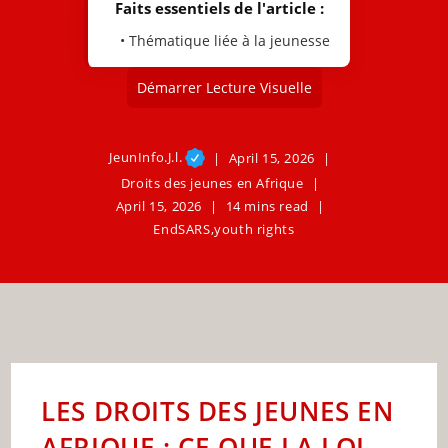
Faits essentiels de l'article :
• Thématique liée à la jeunesse
Démarrer Lecture Visuelle
JeunInfo.J.l.
April 15, 2026
Droits des jeunes en Afrique
April 15, 2026
14 mins read
EndSARS
,
youth rights
LES DROITS DES JEUNES EN
AFRIQUE : CE QUE LA LOI