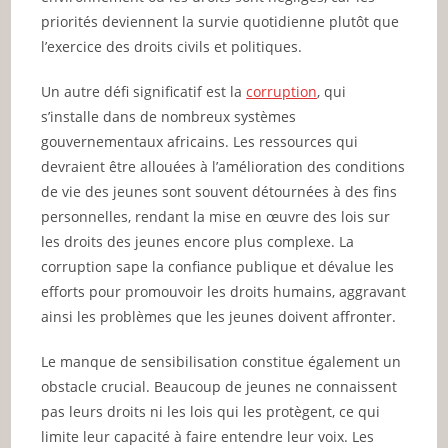
priorités deviennent la survie quotidienne plutôt que
l’exercice des droits civils et politiques.
Un autre défi significatif est la
corruption
, qui
s’installe dans de nombreux systèmes
gouvernementaux africains. Les ressources qui
devraient être allouées à l’amélioration des conditions
de vie des jeunes sont souvent détournées à des fins
personnelles, rendant la mise en œuvre des lois sur
les droits des jeunes encore plus complexe. La
corruption sape la confiance publique et dévalue les
efforts pour promouvoir les droits humains, aggravant
ainsi les problèmes que les jeunes doivent affronter.
Le manque de sensibilisation constitue également un
obstacle crucial. Beaucoup de jeunes ne connaissent
pas leurs droits ni les lois qui les protègent, ce qui
limite leur capacité à faire entendre leur voix. Les