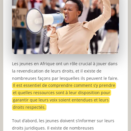
Les jeunes en Afrique ont un rôle crucial à jouer dans
la revendication de leurs droits, et il existe de
nombreuses façons par lesquelles ils peuvent le faire.
Il est essentiel de comprendre comment s’y prendre
et quelles ressources sont à leur disposition pour
garantir que leurs voix soient entendues et leurs
droits respectés.
Tout d’abord, les jeunes doivent s’informer sur leurs
droits juridiques. Il existe de nombreuses