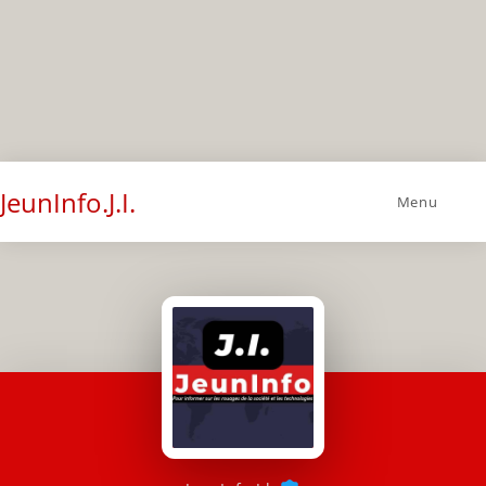
JeunInfo.J.I.
Menu