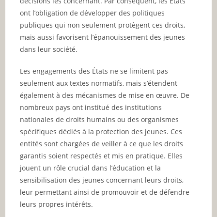
décisions les concernant. Par conséquent, les États
ont l’obligation de développer des politiques
publiques qui non seulement protègent ces droits,
mais aussi favorisent l’épanouissement des jeunes
dans leur société.
Les engagements des États ne se limitent pas
seulement aux textes normatifs, mais s’étendent
également à des mécanismes de mise en œuvre. De
nombreux pays ont institué des institutions
nationales de droits humains ou des organismes
spécifiques dédiés à la protection des jeunes. Ces
entités sont chargées de veiller à ce que les droits
garantis soient respectés et mis en pratique. Elles
jouent un rôle crucial dans l’éducation et la
sensibilisation des jeunes concernant leurs droits,
leur permettant ainsi de promouvoir et de défendre
leurs propres intérêts.