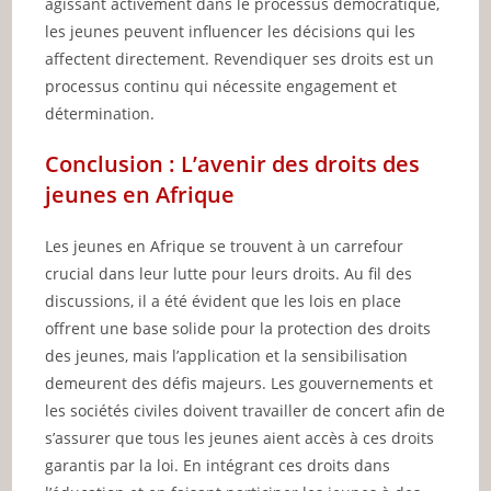
agissant activement dans le processus démocratique,
les jeunes peuvent influencer les décisions qui les
affectent directement. Revendiquer ses droits est un
processus continu qui nécessite engagement et
détermination.
Conclusion : L’avenir des droits des
jeunes en Afrique
Les jeunes en Afrique se trouvent à un carrefour
crucial dans leur lutte pour leurs droits. Au fil des
discussions, il a été évident que les lois en place
offrent une base solide pour la protection des droits
des jeunes, mais l’application et la sensibilisation
demeurent des défis majeurs. Les gouvernements et
les sociétés civiles doivent travailler de concert afin de
s’assurer que tous les jeunes aient accès à ces droits
garantis par la loi. En intégrant ces droits dans