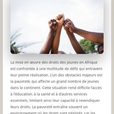
La mise en œuvre des droits des jeunes en Afrique
est confrontée à une multitude de défis qui entravent
leur pleine réalisation. L’un des obstacles majeurs est
la pauvreté, qui affecte un grand nombre de jeunes
dans le continent. Cette situation rend difficile l’accès
à l’éducation, à la santé et à d’autres services
essentiels, limitant ainsi leur capacité à revendiquer
leurs droits. La pauvreté entraîne souvent un
environnement où les droits sont négligés, car les