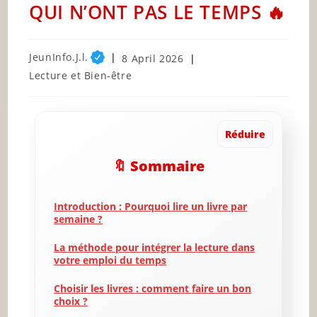
QUI N’ONT PAS LE TEMPS 🔥
Post
JeunInfo.J.l.
Post
8 April 2026
author:
published:
Post
Lecture et Bien-être
category:
Réduire
🔖 Sommaire
Introduction : Pourquoi lire un livre par
semaine ?
La méthode pour intégrer la lecture dans
votre emploi du temps
Choisir les livres : comment faire un bon
choix ?