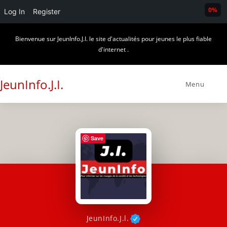
0%
Log In
Register
Skip
Bienvenue sur JeunInfo.J.I. le site d'actualités pour jeunes le plus fiable
to
d'internet .
content
JeunInfo.J.I.
Menu
Save
JeunInfo.J.l.