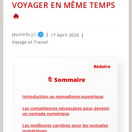
VOYAGER EN MÊME TEMPS
🔥
Post
JeunInfo.J.l.
Post
17 April 2026
author:
published:
Post
Voyage et Travail
category:
Réduire
🔖 Sommaire
Introduction au nomadisme numérique
Les compétences nécessaires pour devenir
un nomade numérique
Les meilleures carrières pour les nomades
numériques