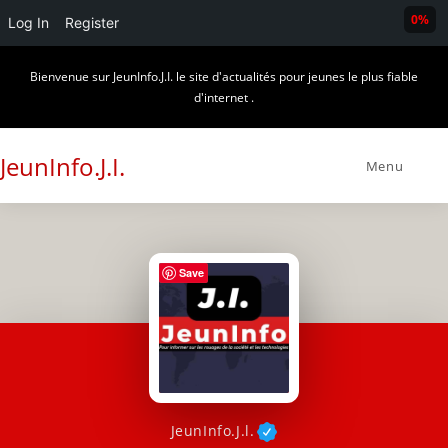
0%
Log In
Register
Skip
Bienvenue sur JeunInfo.J.I. le site d'actualités pour jeunes le plus fiable
to
d'internet .
content
JeunInfo.J.I.
Menu
Save
JeunInfo.J.l.