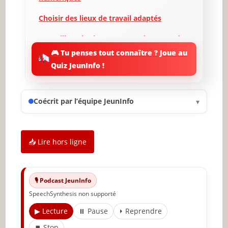
Choisir des lieux de travail adaptés
Le meilleur équipement pour les nomades
numériques
🎮 Tu penses tout connaître ? Joue au
Quiz JeunInfo !
Gérer son temps entre travail et loisirs
Surmonter les défis du nomadisme
numérique
Coécrit par l’équipe JeunInfo
▾
Communauté et ressources pour les
nomades numériques
📥 Lire hors ligne
Conclusion et avenir du nomadisme
numérique
🔥 À lire aussi sur JeunInfo
🎙️ Podcast JeunInfo
SpeechSynthesis non supporté
✨ Nouveau sur JeunInfo ?
▶ Lecture
⏸ Pause
⏵ Reprendre
Articles recommandés
⏹ Stop