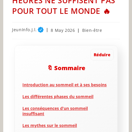
HEURES NE SUFFISENT PAS
POUR TOUT LE MONDE 🔥
Post
JeunInfo.J.l.
Post
Post
8 May 2026
Bien-être
author:
published:
category:
Réduire
🔖 Sommaire
Introduction au sommeil et à ses besoins
Les différentes phases du sommeil
Les conséquences d’un sommeil
insuffisant
Les mythes sur le sommeil