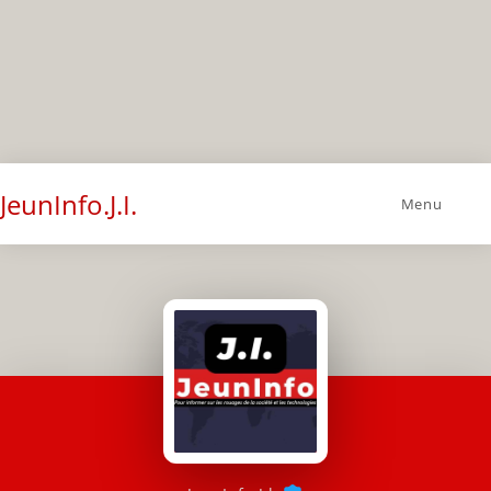
JeunInfo.J.I.
Menu