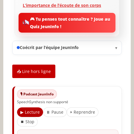
L’importance de l’écoute de son corps
Stratégies pour améliorer la qualité du
🎮 Tu penses tout connaître ? Joue au
sommeil
Quiz JeunInfo !
Quand consulter un professionnel du
sommeil
Coécrit par l’équipe JeunInfo
▾
Conclusion : le sommeil, un besoin
individuel
✨ Nouveau sur JeunInfo ?
📥 Lire hors ligne
Articles recommandés
Partager l'amour
🎙️ Podcast JeunInfo
SpeechSynthesis non supporté
▶ Lecture
⏸ Pause
⏵ Reprendre
⏹ Stop