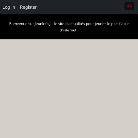
0%
Log In
Register
Skip
Bienvenue sur JeunInfo.J.I. le site d'actualités pour jeunes le plus fiable
to
d'internet .
content