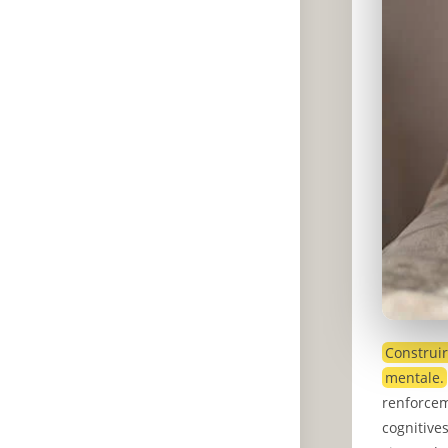
Construir
mentale.
renforcem
cognitive