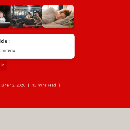
cle :
 contenu
le
June 12, 2026
13 mins read