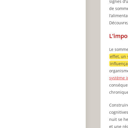
signes d’
de sommei
l’alimenta
Découvrez
L’impo
Le sommei
effet, un
influença
organisme
système 
conséquen
chroniques
Construir
cognitive
nuit se h
et une ré