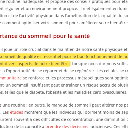
une routine inadéquate, et propose des conseils pratiques pour éta
l régulier et un environnement propice. Il met également en lumiè
tion et de l’activité physique dans l’amélioration de la qualité du 
 comment optimiser votre sommeil pour améliorer votre bien-être
rtance du sommeil pour la santé
l joue un rôle crucial dans le maintien de notre santé physique e
 sommeil de qualité est essentiel pour le bon fonctionnement de no
nt divers aspects de notre bien-être.
Lorsque nous dormons suffi
 a l’opportunité de se réparer et de se régénérer. Les cellules se r
immunitaire
se renforce et les processus métaboliques sont optimi
t, un sommeil insuffisant peut entraîner un risque accru de plus
, telles que le diabète, l’obésité et les maladies cardiovasculaires.
e une routine : en outre, le manque de sommeil peut altérer nos 
s. Les
études
montrent que les individus qui dorment moins de sep
eurtent souvent à des difficultés de concentration, une diminution
duction de la capacité à
prendre des décisions
judicieuses. Ces eff