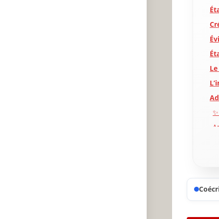
Ét
Cr
Év
Ét
Le
L’
Ad
✨
A
P
Coécri