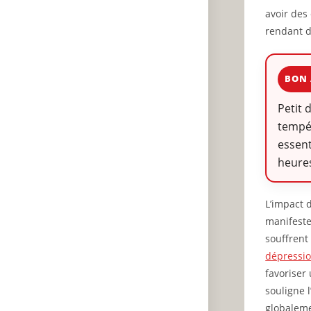
avoir des
rendant d
BON 
Petit 
tempér
essent
heures
L’impact 
manifeste
souffrent 
dépressi
favoriser
souligne 
globaleme