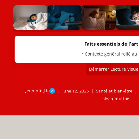
Faits essentiels de l'arti
• Contexte général relié au
Démarrer Lecture Visuel
JeunInfo.J.l.
June 12, 2026
Santé et bien-être
sleep routine