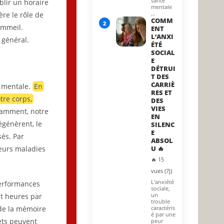
santé
blir un horaire
mentale
…
re le rôle de
COMM
2
sommeil.
ENT
L’ANXI
 général.
ÉTÉ
SOCIAL
E
DÉTRUI
T DES
CARRIÈ
t mentale.
En
RES ET
tre corps,
DES
VIES
samment, notre
EN
égénèrent, le
SILENC
E
sés. Par
ABSOL
ieurs maladies
U 🔥
🔥 15
vues (7j)
L'anxiété
performances
sociale,
un
t heures par
trouble
 de la mémoire
caractéris
é par une
ets peuvent
peur