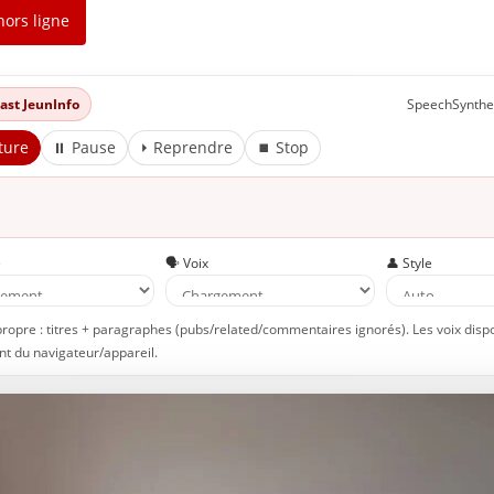
hors ligne
dcast JeunInfo
SpeechSynthe
ture
⏸ Pause
⏵ Reprendre
⏹ Stop
e
🗣️ Voix
👤 Style
propre : titres + paragraphes (pubs/related/commentaires ignorés). Les voix disp
t du navigateur/appareil.