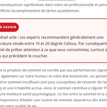
 conséquences significatives dans notre vie professionnelle et pers
ifficile l’accomplissement de tâches quotidiennes.
À SAVOIR
détail utile : Les experts recommandent généralement une
ature située entre 16 et 20 degrés Celsius. Par conséquent, 
iel de prêter attention à ce que vous consommez, surtout d
 qui précèdent le coucher.
de la privation de sommeil ne s’arrête pas aux performances cogniti
 également sur notre humeur et notre état émotionnel. Les perso
d’un sommeil insuffisant sont plus susceptibles de ressentir de l’an
on
et une irritabilité accrue. Ainsi, le sommeil contribue à réguler l
 une meilleure santé psychologique. Ce lien entre le sommeil et la
l’importance d’établir une routine de sommeil réparatrice afin d’am
nt notre qualité de vie.