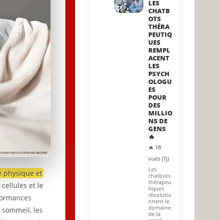
LES
CHATB
OTS
THÉRA
PEUTIQ
UES
REMPL
ACENT
LES
PSYCH
OLOGU
ES
POUR
DES
MILLIO
NS DE
GENS
🔥
🔥 18
vues (7j)
Les
é physique et
chatbots
thérapeu
ellules et le
tiques
révolutio
formances
nnent le
domaine
n sommeil, les
de la