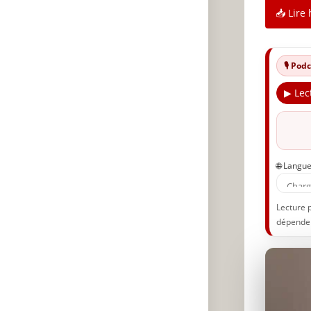
📥 Lire 
🎙️ Po
▶ Lec
🌐 Langu
Lecture 
dépenden