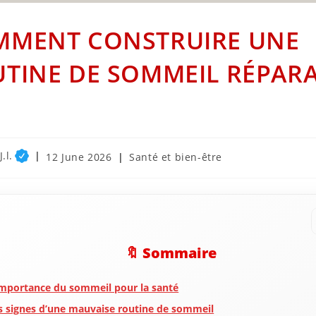
MMENT CONSTRUIRE UNE
TINE DE SOMMEIL RÉPARA
.l.
Post
Post
12 June 2026
Santé et bien-être
published:
category:
🔖 Sommaire
importance du sommeil pour la santé
s signes d’une mauvaise routine de sommeil