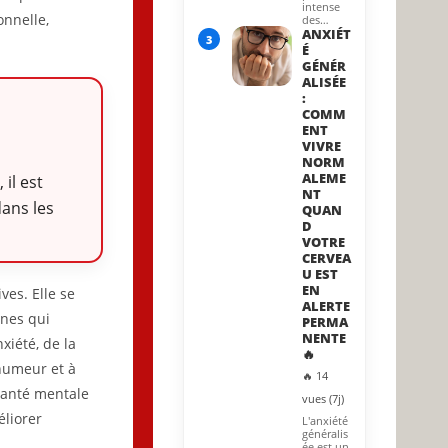
intense
onnelle,
des…
ANXIÉT
3
É
GÉNÉR
ALISÉE
:
COMM
ENT
VIVRE
NORM
ALEME
il est
NT
ans les
QUAN
D
VOTRE
CERVEA
U EST
EN
ves. Elle se
ALERTE
nnes qui
PERMA
NENTE
xiété, de la
🔥
’humeur et à
🔥 14
 santé mentale
vues (7j)
éliorer
L'anxiété
généralis
ée est un