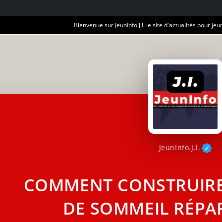
Bienvenue sur JeunInfo.J.I. le site d'actualités pour jeun
JeunInfo.J.l.
COMMENT CONSTRUIRE
DE SOMMEIL RÉPAR