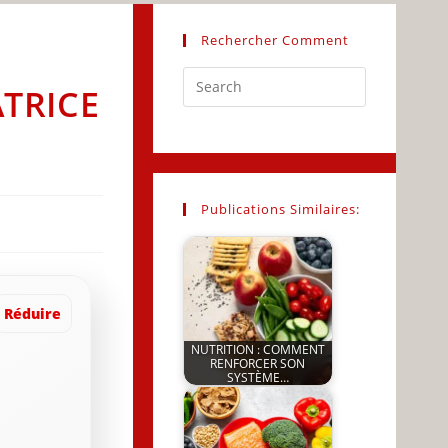
Rechercher Comment
Press
TRICE
Escape
to
close
the
search
Publications Similaires:
panel.
Réduire
NUTRITION : COMMENT
RENFORCER SON
SYSTÈME…
by
JeunInfo.J.l.