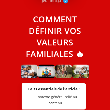
JeunInfo.J.l.
COMMENT
DÉFINIR VOS
VALEURS
FAMILIALES 🔥
Faits essentiels de l'article :
• Contexte général relié au
contenu