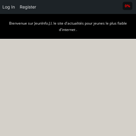
0%
Log In
Register
Skip
Bienvenue sur JeunInfo.J.I. le site d'actualités pour jeunes le plus fiable
to
d'internet .
content