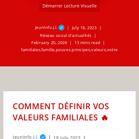
Démarrer Lecture Visuelle
JeunInfo.J.l.
July 18, 2023
Réseau social d'actualités
February 20, 2026
13 mins read
familiales
,
famille
,
pouvez
,
principes
,
valeurs
,
votre
COMMENT DÉFINIR VOS
VALEURS FAMILIALES 🔥
Post
JeunInfo.J.l.
Post
18 July 2023