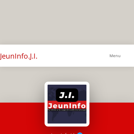
JeunInfo.J.I.
Menu