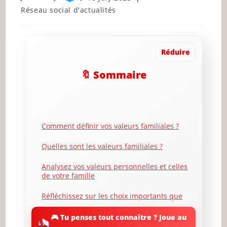
author:
published:
Post
Réseau social d'actualités
category:
Réduire
🔖 Sommaire
Comment définir vos valeurs familiales ?
Quelles sont les valeurs familiales ?
Analysez vos valeurs personnelles et celles
de votre famille
Réfléchissez sur les choix importants que
vous avez dû faire dans votre vie
🎮 Tu penses tout connaître ? Joue au
Pensez aux valeurs communes