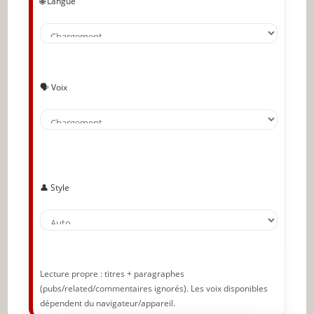
🌐 Langue
atteindre les objectifs familiaux
🔥 À lire aussi sur JeunInfo
✨ Nouveau sur JeunInfo ?
Articles recommandés
🗣️ Voix
Partager l'amour
👤 Style
Lecture propre : titres + paragraphes
(pubs/related/commentaires ignorés). Les voix disponibles
dépendent du navigateur/appareil.