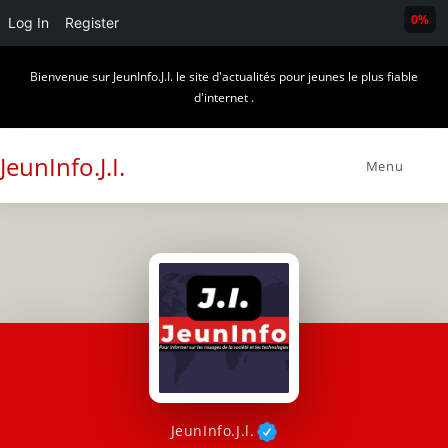
0%
Log In
Register
Skip
Bienvenue sur JeunInfo.J.I. le site d'actualités pour jeunes le plus fiable
to
d'internet .
content
JeunInfo.J.I.
Menu
JeunInfo.J.l.