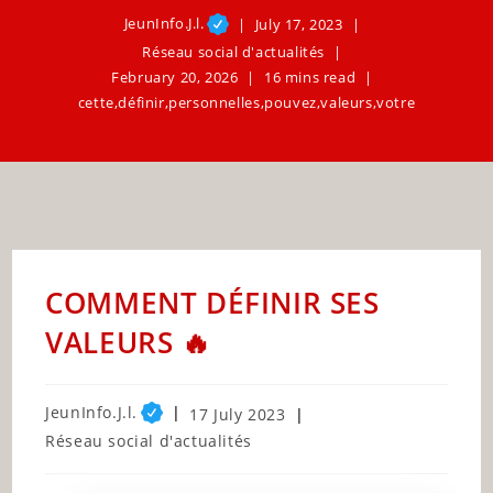
JeunInfo.J.l.
July 17, 2023
Réseau social d'actualités
February 20, 2026
16 mins read
cette
,
définir
,
personnelles
,
pouvez
,
valeurs
,
votre
COMMENT DÉFINIR SES
VALEURS 🔥
Post
JeunInfo.J.l.
Post
17 July 2023
author:
published:
Post
Réseau social d'actualités
category: