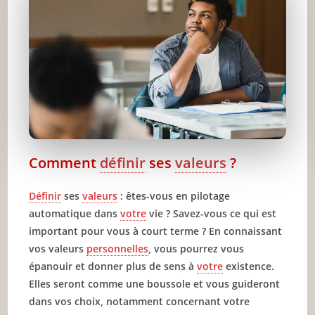
🔥 À lire aussi sur JeunInfo
✨ Nouveau sur JeunInfo ?
Articles recommandés
Partager l'amour
Comment
définir
ses
valeurs
?
Définir
ses
valeurs
: êtes-vous en pilotage
automatique dans
votre
vie ? Savez-vous ce qui est
important pour vous à court terme ? En connaissant
vos valeurs
personnelles
, vous pourrez vous
épanouir et donner plus de sens à
votre
existence.
Elles seront comme une boussole et vous guideront
dans vos choix, notamment concernant votre