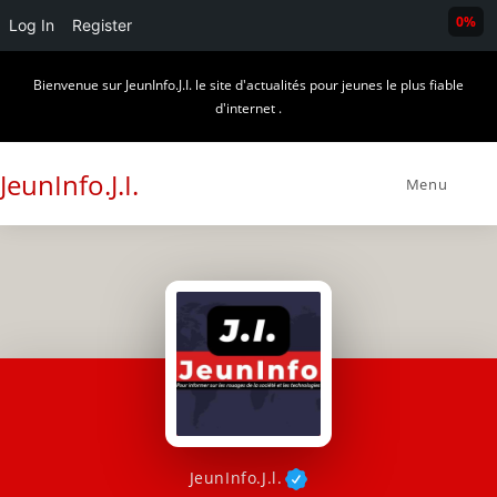
0%
Log In
Register
Skip
Bienvenue sur JeunInfo.J.I. le site d'actualités pour jeunes le plus fiable
to
d'internet .
content
JeunInfo.J.I.
Menu
JeunInfo.J.l.