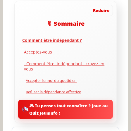
Réduire
🔖 Sommaire
Comment être indépendant ?
Acceptez-vous
Comment être indépendant : croyez en
vous
Accepter l’ennui du quotidien
Refuser la dépendance affective
Indépendant par la confiance en soi
🎮 Tu penses tout connaître ? Joue au
Quiz JeunInfo !
Indépendant par l’évasion
Acceptez le monde