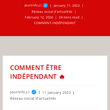
JeunInfo.J.l.
January 11, 2023
Réseau social d'actualités
February 12, 2026
26 mins read
COMMENT
,
INDÉPENDANT
COMMENT ÊTRE
INDÉPENDANT 🔥
Post
JeunInfo.J.l.
Post
11 January 2023
author:
published:
Post
Réseau social d'actualités
category: