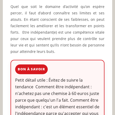
Quel que soit le domaine d’activité qu’on espère
Habituez-vous à faire les choses tout seul
percer, il faut d’abord connaître ses limites et ses
Prenez votre temps
atouts. En étant conscient de ses faiblesses, on peut
facilement les améliorer et les transformer en points
🔥 À lire aussi sur JeunInfo
forts. Etre indépendant(e) est une compétence vitale
✨ Nouveau sur JeunInfo ?
pour ceux qui veulent prendre plus de contrôle sur
leur vie et qui sentent qu’ils n’ont besoin de personne
Articles recommandés
pour atteindre leurs buts.
Partager l'amour
BON À SAVOIR
Petit détail utile : Évitez de suivre la
tendance Comment être indépendant :
n'achetez pas une chemise à 60 euros juste
parce que quelqu'un l'a fait. Comment être
indépendant : c'est un élément essentiel de
l'indépendance parce qu'accepter qui vous