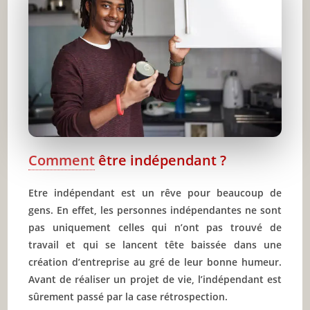
Remerciez les gens pour l’aide qu’ils vous
apportent
Évitez de suivre la tendance
Passez du temps avec des personnes qui ont
des visions du monde différentes
Apprenez à conduire ou à utiliser les transports
en commun
Trouvez vous-même des solutions à vos
Comment
être indépendant ?
différents soucis au lieu de tout le temps
demander l’aide des autres
Etre indépendant est un rêve pour beaucoup de
Occupez-vous des réparations dans votre
gens. En effet, les personnes indépendantes ne sont
maison
pas uniquement celles qui n’ont pas trouvé de
Cuisinez pour vous-même
travail et qui se lancent tête baissée dans une
création d’entreprise au gré de leur bonne humeur.
Apprenez à gérer votre budget
Avant de réaliser un projet de vie, l’indépendant est
Ne soyez pas dépendant de votre GPS pour
sûrement passé par la case rétrospection.
vous orienter