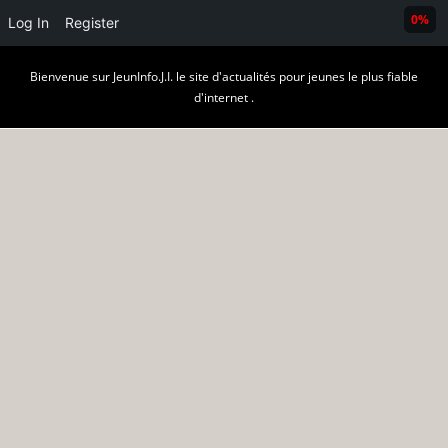
0%
Log In
Register
Skip
Bienvenue sur JeunInfo.J.I. le site d'actualités pour jeunes le plus fiable
to
d'internet .
content