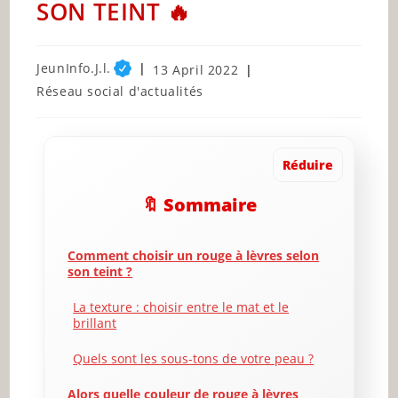
SON TEINT 🔥
Post
JeunInfo.J.l.
Post
13 April 2022
author:
published:
Post
Réseau social d'actualités
category:
Réduire
🔖 Sommaire
Comment choisir un rouge à lèvres selon
son teint ?
La texture : choisir entre le mat et le
brillant
Quels sont les sous-tons de votre peau ?
Alors quelle couleur de rouge à lèvres