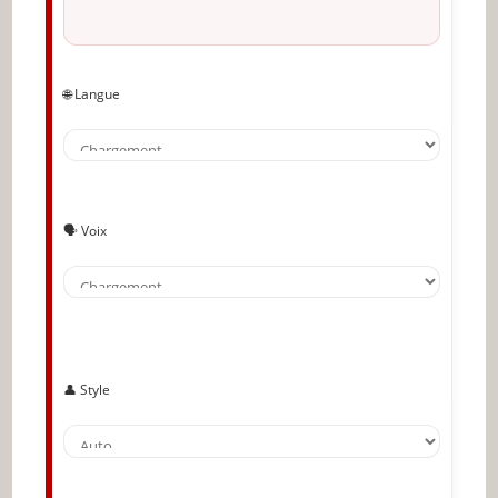
Voulez-vous des lèvres plus petites ou plus
larges
Identifiez votre nuance de peau et votre teint
🌐 Langue
Essayez différentes couleurs
Restez subtile
Cherchez la bonne couleur
🗣️ Voix
Portez du rouge avec fierté
Comment tester une couleur de rouge à lèvres
? Essayez et admirez-vous
Retirez toute la couleur
👤 Style
Essayez le rouge à lèvres
Demandez de l’aide
Amusez-vous