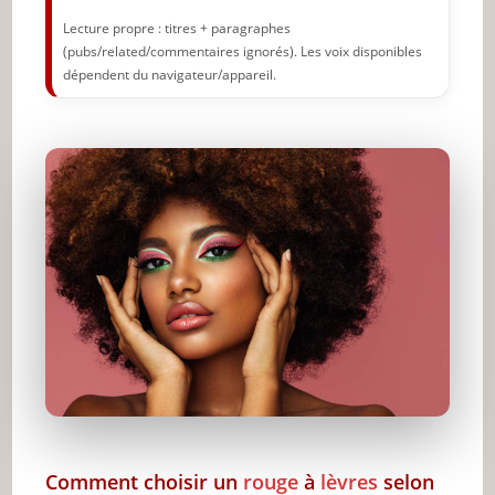
Lecture propre : titres + paragraphes
Vous aimeriez que votre rouge à lèvres tienne
(pubs/related/commentaires ignorés). Les voix disponibles
toute là journée ?
dépendent du navigateur/appareil.
Conclusion
🔥 À lire aussi sur JeunInfo
✨ Nouveau sur JeunInfo ?
Articles recommandés
Partager l'amour
Comment choisir un
rouge
à
lèvres
selon