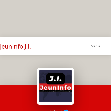
JeunInfo.J.I.
Menu