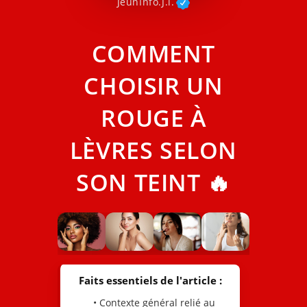
JeunInfo.J.l.
COMMENT
CHOISIR UN
ROUGE À
LÈVRES SELON
SON TEINT 🔥
Faits essentiels de l'article :
• Contexte général relié au