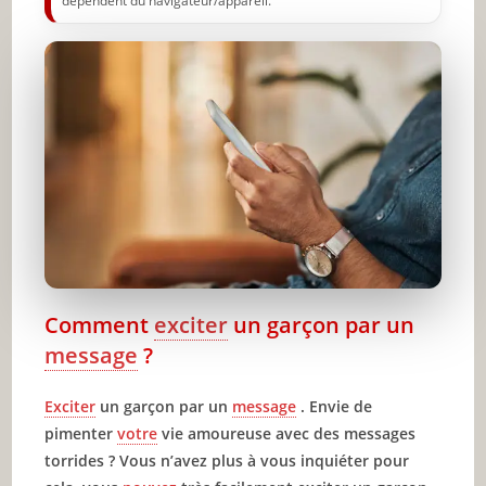
dépendent du navigateur/appareil.
Comment
exciter
un garçon par un
message
?
Exciter
un garçon par un
message
. Envie de
pimenter
votre
vie amoureuse avec des messages
torrides ? Vous n’avez plus à vous inquiéter pour