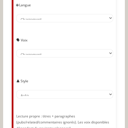
votre message
🌐 Langue
Les hommes adorent la stimulation visuelle des
photos suggestives
Si vous avez déjà couché ensemble, rappelez-le-
lui
🗣️ Voix
🔥 À lire aussi sur JeunInfo
✨ Nouveau sur JeunInfo ?
Articles recommandés
Partager l'amour
👤 Style
Lecture propre : titres + paragraphes
(pubs/related/commentaires ignorés). Les voix disponibles