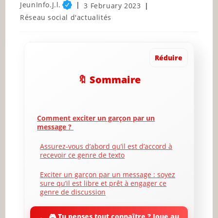
Post
JeunInfo.J.l.
Post
3 February 2023
author:
published:
Post
Réseau social d'actualités
category:
Réduire
🔖 Sommaire
Comment exciter un garçon par un
message ?
Assurez-vous d’abord qu’il est d’accord à
recevoir ce genre de texto
Exciter un garçon par un message : soyez
sure qu’il est libre et prêt à engager ce
genre de discussion
Dites-lui qu’il est trop attirant pour qu’il se
🎮 Tu penses tout connaître ? Joue au