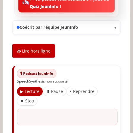
sente bien
Quiz JeunInfo !
Une invitation au voyage
Un strip-tease au fil des messages
Coécrit par l’équipe JeunInfo
▾
Faites monter la température avec les émojis à
connotation sexuelle
📥 Lire hors ligne
Faites des allusions et augmentez la tension au
fil du temps
Pensez-vous qu’il est prêt ?
🎙️ Podcast JeunInfo
L’amour à distance
SpeechSynthesis non supporté
▶ Lecture
⏸ Pause
⏵ Reprendre
Les sms hot et directs
⏹ Stop
Découvrez ce qu’il aimerait faire avec vous
Incluez des détails saisissants dans vos
messages
Les détails sensoriels l’aideront à visualiser