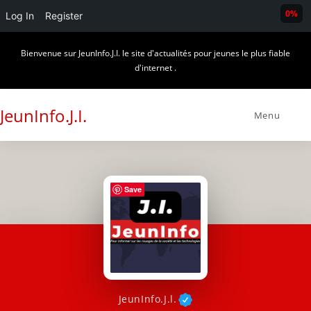
0%
Log In
Register
Skip
Bienvenue sur JeunInfo.J.I. le site d'actualités pour jeunes le plus fiable
to
d'internet .
content
JeunInfo.J.I.
Menu
Save
JeunInfo.J.l.