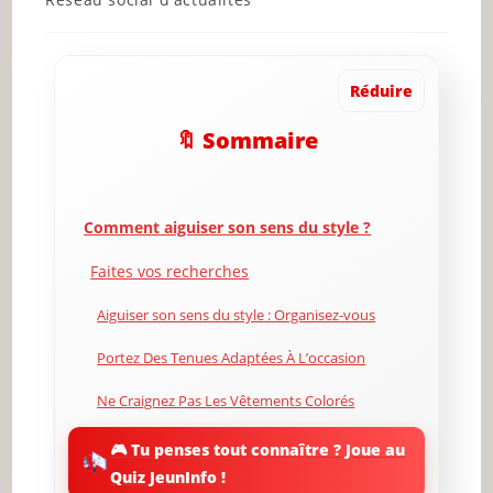
category:
Réduire
🔖 Sommaire
Comment aiguiser son sens du style ?
Faites vos recherches
Aiguiser son sens du style : Organisez-vous
Portez Des Tenues Adaptées À L’occasion
Ne Craignez Pas Les Vêtements Colorés
Habillez–vous pour vous exprimer
🎮 Tu penses tout connaître ? Joue au
Quiz JeunInfo !
Faites un « scrapbook » des tendances actuelles