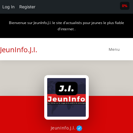
0%
Log In
Register
Skip
Bienvenue sur JeunInfo.J.I. le site d'actualités pour jeunes le plus fiable
to
d'internet .
content
JeunInfo.J.I.
Menu
JeunInfo.J.l.