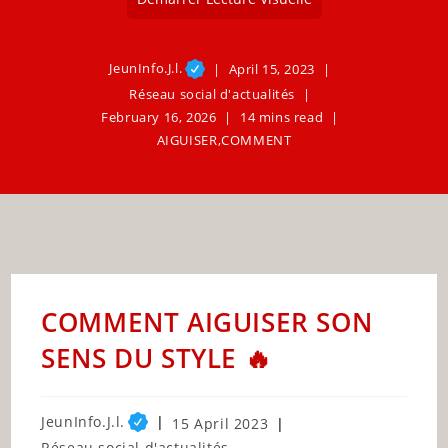
JeunInfo.J.l.
April 15, 2023
Réseau social d'actualités
February 16, 2026
14 mins read
AIGUISER
,
COMMENT
COMMENT AIGUISER SON
SENS DU STYLE 🔥
Post
JeunInfo.J.l.
Post
15 April 2023
author:
published:
Post
Réseau social d'actualités