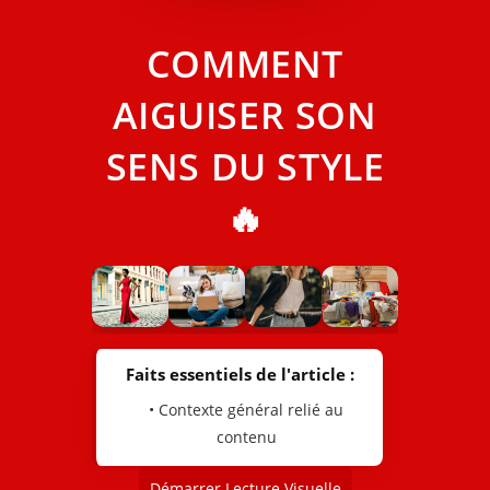
COMMENT
AIGUISER SON
SENS DU STYLE
🔥
Faits essentiels de l'article :
• Contexte général relié au
contenu
Démarrer Lecture Visuelle