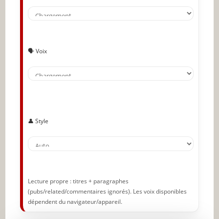
Allez faire les magasins avec un ami
Réfléchissez aux couleurs
🗣️ Voix
Sachez identifier les vêtements qui vous vont
Touchez le tissu
Faites des tests dans les vestiaires
Apprenez à assortir vos vêtements
👤 Style
Prenez des risques et créez vos propres
vêtements
Transgressez les règles
Ayez confiance en vous
Lecture propre : titres + paragraphes
(pubs/related/commentaires ignorés). Les voix disponibles
🔥 À lire aussi sur JeunInfo
dépendent du navigateur/appareil.
✨ Nouveau sur JeunInfo ?