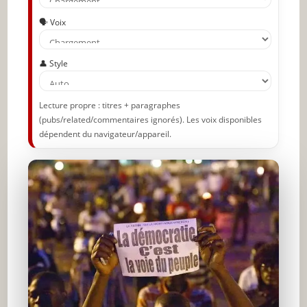
🗣️ Voix
👤 Style
Lecture propre : titres + paragraphes
(pubs/related/commentaires ignorés). Les voix disponibles
dépendent du navigateur/appareil.