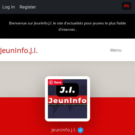
0%
Log In
Register
Skip
Bienvenue sur JeunInfo.J.I. le site d'actualités pour jeunes le plus fiable
to
d'internet .
content
JeunInfo.J.I.
Menu
Save
JeunInfo.J.l.