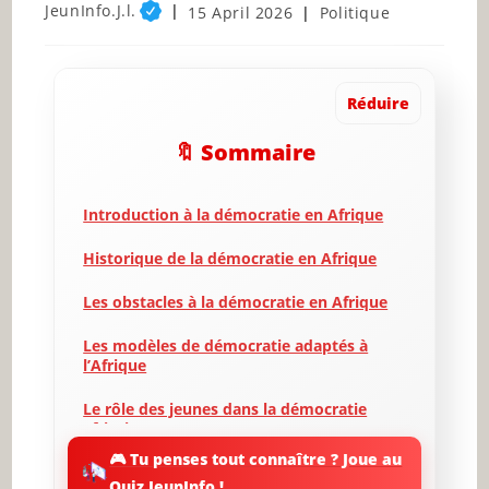
Post
JeunInfo.J.l.
Post
Post
15 April 2026
Politique
author:
published:
category:
Réduire
🔖 Sommaire
Introduction à la démocratie en Afrique
Historique de la démocratie en Afrique
Les obstacles à la démocratie en Afrique
Les modèles de démocratie adaptés à
l’Afrique
Le rôle des jeunes dans la démocratie
africaine
🎮 Tu penses tout connaître ? Joue au
La société civile et la démocratie en
Quiz JeunInfo !