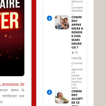
découvre
z
comment
identifier
…
COMM
4
ENT
APPRE
NDRE A
RENDR
E SON
MARI
HEURE
UX ?
🔥 10
vues (7j)
Commen
t
apprendr
e à
rendre
son mari
heureux
n processus de
? En
tant…
ancer dans la
COMM
5
ENT
 renforcer vos
ACCEPT
oi.
ER CE