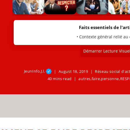
Faits essentiels de l'arti
• Contexte général relié au
Démarrer Lecture Visuel
JeunInfo.J.l.
August 18, 2019
Réseau social d'ac
40 mins read
autres
,
faire
,
personne
,
RESP