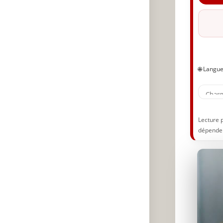
Ré
So
Ad
Ré
Se
🌐 Langu
Re
Pr
Ap
Se
Lecture 
dépenden
Év
Dé
Év
Co
So
de
Sa