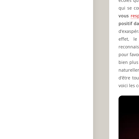
écoles q
qui se c
vous
res
positif d
d’exaspér
effet, l
reconnais
pour favo
bien plus 
naturelle
d’être to
voici les 