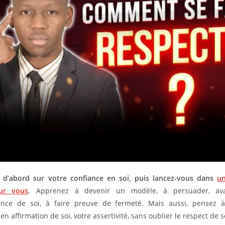
ez d’abord sur votre confiance en soi, puis lancez-vous dans
u
sur vous
.
Apprenez à devenir un modèle, à persuader, av
ance de soi, à faire preuve de fermeté. Mais aussi, pensez à
en affirmation de soi, votre assertivité, sans oublier le respect de s