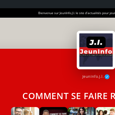
Bienvenue sur JeunInfo.J.I. le site d'actualités pour jeun
JeunInfo.J.l.
COMMENT SE FAIRE R