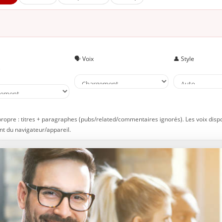
pondre aux attentes légitimes
yez bon à quelque chose
mettez vos erreurs
agir avec assertivité… toujours
🗣️ Voix
👤 Style
 faire respecter, c’est aussi savoir se respecter soi-même
e
spectez vos limites
enez soin de vos affaires
prenez à dire non
 faire respecter en s’affirmant
propre : titres + paragraphes (pubs/related/commentaires ignorés). Les voix disp
t du navigateur/appareil.
itez de vous souler en public
fendez-vous lorsque c’est nécessaire
itez de vous excuser tout le temps
nnaissez votre valeur
uvenez-vous de vous faire passer en premier… ou au moins pas 
rnier
luez les gens de façon amicale