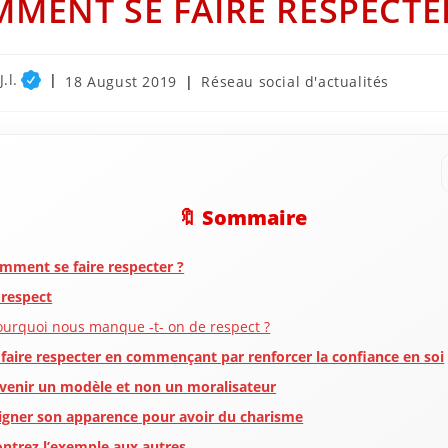
MENT SE FAIRE RESPECTE
.l.
Post
Post
18 August 2019
Réseau social d'actualités
published:
category:
🔖 Sommaire
mment se faire respecter ?
 respect
ourquoi nous manque -t- on de respect ?
 faire respecter en commençant par renforcer la confiance en soi
venir un modèle et non un moralisateur
igner son apparence pour avoir du charisme
ntrez l’exemple aux autres