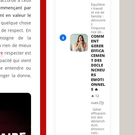
 accordé à ceux
Equilibre
ommençant par
r travail
et vie de
t en valeur le
famille :
découvre
 a quelque chose
z
l'importa
 de respect. En
nce de…
COMM
émoigne de la
3
ENT
y a rien de mieux
GERER
EFFICA
re
respecter est
CEMEN
apacité qui vient
T DES
DECLE
ire entendre ou
NCHEU
RS
anger la donne,
EMOTI
ONNEL
S 🔥
🔥 12
vues (7j)
Gérer
efficacem
ent des
déclench
eurs
émotion
nels :