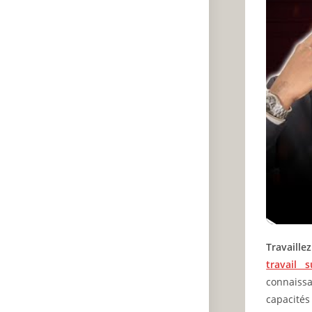
Travaill
travail 
connaiss
capacités 