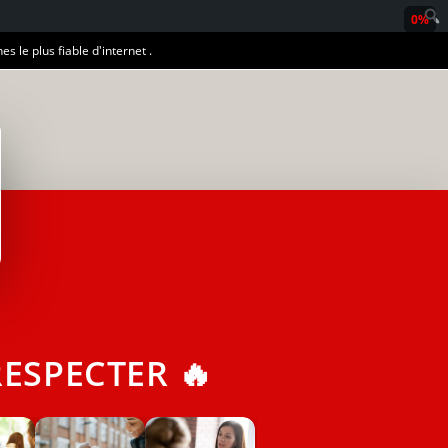
0%
es le plus fiable d'internet .
ESPECTER 🔥