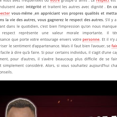
ue vous avez fréquentées ou
votre
groupe d ’amis . Le
respect
est
onduisent avec
intégrité
et traitent les autres avec dignité .
En c
pecter
vous-même ,en appréciant vos propres qualités et mettan
ans la vie des autres, vous gagnerez le respect des autres.
S’il y
ant dans le quotidien, c’est bien l’impression qu’on nous manque
e respect représente une valeur morale importante. Il t
sance que porte votre entourage envers votre
personne
. Et il n’
riser le sentiment d’appartenance. Mais il faut bien l’avouer, se
fai
facile à dire qu’à faire. Si pour certains individus, il s’agit d’une c
ment, pour d’autres, il s’avère beaucoup plus difficile de se fa
ut simplement considéré. Alors, si vous souhaitez aujourd’hui ch
conseils.