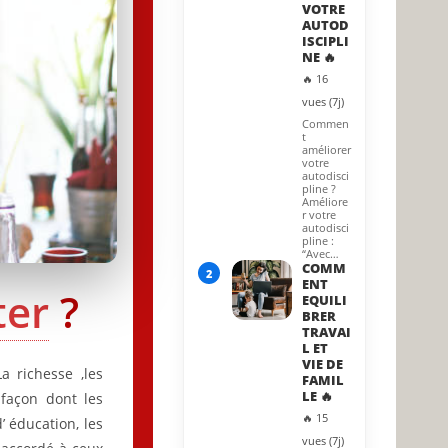
VOTRE
s
AUTOD
ISCIPLI
NE 🔥
🔥 16
vues (7j)
Commen
t
améliorer
votre
autodisci
pline ?
Améliore
r votre
autodisci
pline :
“Avec…
COMM
2
ENT
ter
?
EQUILI
BRER
TRAVAI
L ET
VIE DE
 richesse ,les
FAMIL
LE 🔥
façon dont les
🔥 15
’ éducation, les
vues (7j)