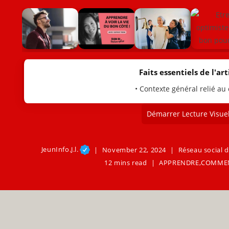
Faits essentiels de l'arti
• Contexte général relié au
Démarrer Lecture Visuel
JeunInfo.J.l.
November 22, 2024
Réseau social d
12 mins read
APPRENDRE
,
COMME