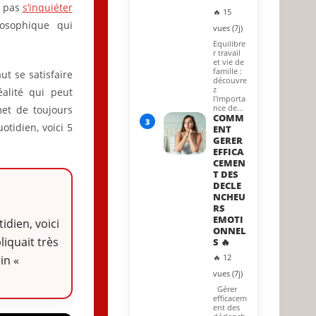
e pas
s’inquiéter
🔥 15
losophique qui
vues (7j)
Equilibre
r travail
et vie de
famille :
ut se satisfaire
découvre
z
alité qui peut
l'importa
nce de…
met de toujours
COMM
3
otidien, voici 5
ENT
GERER
EFFICA
CEMEN
T DES
DECLE
NCHEU
RS
EMOTI
tidien, voici
ONNEL
iquait très
S 🔥
🔥 12
in «
vues (7j)
Gérer
efficacem
ent des