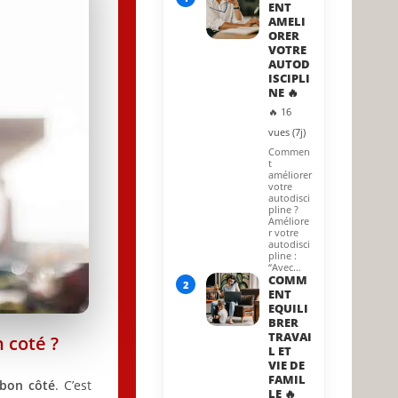
ENT
AMELI
ORER
VOTRE
AUTOD
ISCIPLI
NE 🔥
🔥 16
vues (7j)
Commen
t
améliorer
votre
autodisci
pline ?
Améliore
r votre
autodisci
pline :
“Avec…
COMM
2
ENT
EQUILI
BRER
TRAVAI
n coté ?
L ET
VIE DE
FAMIL
 bon côté
. C’est
LE 🔥