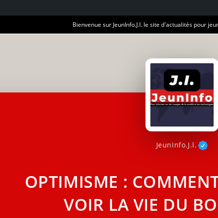
Bienvenue sur JeunInfo.J.I. le site d'actualités pour jeun
JeunInfo.J.l.
OPTIMISME : COMMENT
VOIR LA VIE DU B