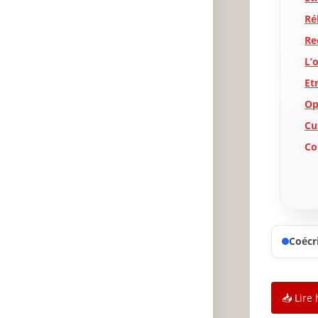
Ré
Re
L’
Et
Op
Cu
Co
Ap
Vo
Le
🔥
Coécri
✨
A
P
📥 Lire 