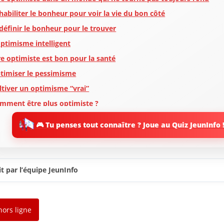
habiliter le bonheur pour voir la vie du bon côté
définir le bonheur pour le trouver
optimisme intelligent
re optimiste est bon pour la santé
timiser le pessimisme
ltiver un optimisme “vrai”
mment être plus optimiste ?
prendre à être plus flexible et à cultiver l’estime de soi
🎮 Tu penses tout connaître ? Joue au Quiz JeunInfo 
ici quelques autres idées pour apprendre à être plus optimiste
 bonheur … dès le réveil !
 À lire aussi sur JeunInfo
t par l’équipe JeunInfo
 Nouveau sur JeunInfo ?
rticles recommandés
artager l'amour
hors ligne