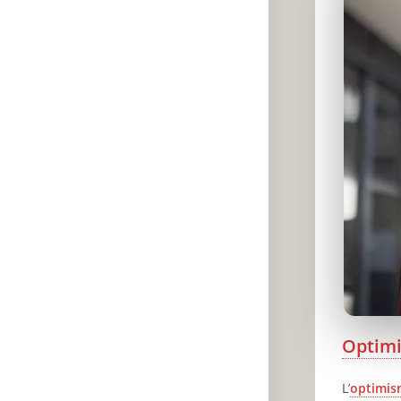
Optim
L’
optimis