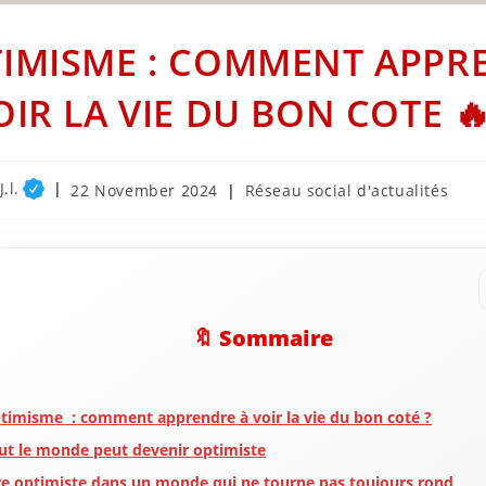
IMISME : COMMENT APPR
OIR LA VIE DU BON COTE 
.l.
Post
Post
22 November 2024
Réseau social d'actualités
published:
category:
🔖 Sommaire
timisme : comment apprendre à voir la vie du bon coté ?
ut le monde peut devenir optimiste
re optimiste dans un monde qui ne tourne pas toujours rond