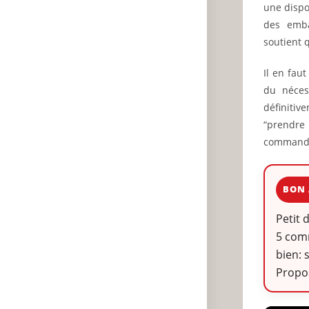
une dispo
des emba
soutient q
Il en fau
du néces
définitiv
“prendre l
commande
BON 
Petit 
5 comm
bien: 
Propos