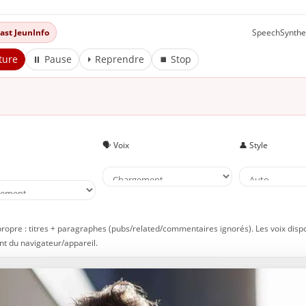
dcast JeunInfo
SpeechSynthe
ture
⏸ Pause
⏵ Reprendre
⏹ Stop
🗣️ Voix
👤 Style
e
propre : titres + paragraphes (pubs/related/commentaires ignorés). Les voix disp
t du navigateur/appareil.