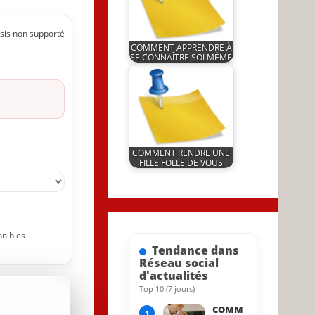
sis non supporté
COMMENT APPRENDRE À
SE CONNAÎTRE SOI MÊME
by
30 September 2024
JeunInfo.J.l.
COMMENT RENDRE UNE
FILLE FOLLE DE VOUS
by
10 May 2022
JeunInfo.J.l.
onibles
Tendance dans
Réseau social
d'actualités
Top 10 (7 jours)
15 June 2022
COMM
1