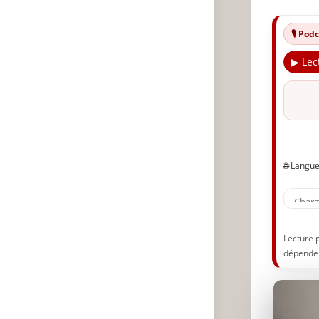
🎙️ Po
▶ Lec
🌐 Langu
Lecture 
dépenden