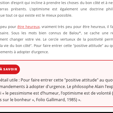
sition d’esprit qui incline à prendre les choses du bon côté et à n
rras présents. L’optimisme est également une doctrine phi
ue tout ce qui existe est le mieux possible.
t peu pour
être heureux
, vraiment très peu pour être heureux, il fa
saire. Sous les mots bien connus de Balou*, se cache une ré
ement changer votre vie. Le cercle vertueux de la positivité per
a vie du bon côté”. Pour faire entrer cette “positive attitude” au qu
ments à adopter d’urgence.
À SAVOIR
détail utile : Pour faire entrer cette "positive attitude" au quo
andements à adopter d'urgence. Le philosophe Alain l’expl
si « le pessimisme est d’humeur, l’optimisme est de volonté (
 sur le bonheur », Folio Gallimard, 1985) ».