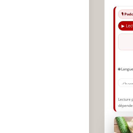
L
M
🎙️ Po
F
▶ Lec
F
F
U
C
🔥
🌐 Langu
✨
A
P
Lecture 
dépenden