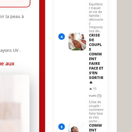
Equilibre
r travail
et vie de
famille :
hir la peau à
découvre
z
l'importa
nce de…
CRISE
4
DE
COUPL
E
rayons UV .
COMM
ENT
ue aux
FAIRE
FACE ET
S’EN
SORTIR
🔥
🔥 11
vues (7j)
Crise de
couple :
comment
faire face
et s’en
sortir…
COMM
5
ENT