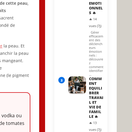
 de cette peau,
EMOTI
ONNEL
its
S 🔥
acrent
🔥 14
nondé de
vues (7j)
Gérer
efficacem
ent des
déclench
r
la peau. Et
eurs
émotion
lanchir la peau
nels :
découvre
es mangeant.
z
comment
e
identifier
…
ine (le pigment
COMM
3
ENT
EQUILI
BRER
TRAVAI
L ET
VIE DE
FAMIL
de vodka ou
LE 🔥
s de tomates
🔥 13
vues (7j)