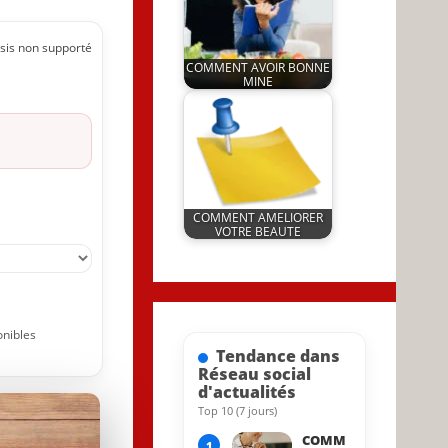
sis non supporté
COMMENT AVOIR BONNE
MINE
by
22 March 2026
JeunInfo.J.l.
COMMENT AMELIORER
VOTRE BEAUTE
by
15 April 2022
JeunInfo.J.l.
onibles
Tendance dans
Réseau social
d'actualités
Top 10 (7 jours)
30 September 2024
COMM
1