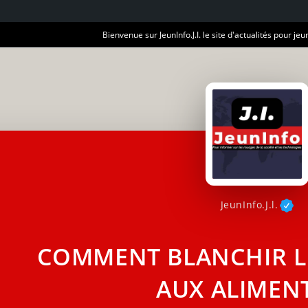
Bienvenue sur JeunInfo.J.I. le site d'actualités pour jeun
JeunInfo.J.l.
COMMENT BLANCHIR LE
AUX ALIMENT