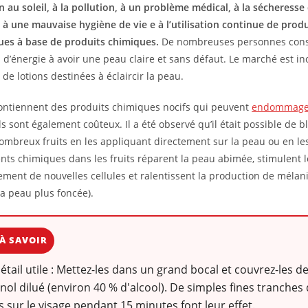
n au soleil, à la pollution, à un problème médical, à la sécheresse
, à une mauvaise hygiène de vie e à l’utilisation continue de produ
es à base de produits chimiques.
De nombreuses personnes cons
d’énergie à avoir une peau claire et sans défaut. Le marché est i
de lotions destinées à éclaircir la peau.
contiennent des produits chimiques nocifs qui peuvent
endommage
ls sont également coûteux. Il a été observé qu’il était possible de b
ombreux fruits en les appliquant directement sur la peau ou en l
nts chimiques dans les fruits réparent la peau abimée, stimulent l
ment de nouvelles cellules et ralentissent la production de mélan
la peau plus foncée).
À SAVOIR
détail utile : Mettez-les dans un grand bocal et couvrez-les 
nol dilué (environ 40 % d'alcool). De simples fines tranche
 sur le visage pendant 15 minutes font leur effet.