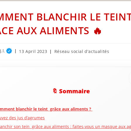
MENT BLANCHIR LE TEIN
CE AUX ALIMENTS 🔥
.l.
Post
Post
13 April 2023
Réseau social d'actualités
published:
category:
🔖 Sommaire
mment blanchir le teint grâce aux aliments ?
uvez des jus d’agrumes
lanchir son tein grâce aux aliments : faites-vous un masque aux 