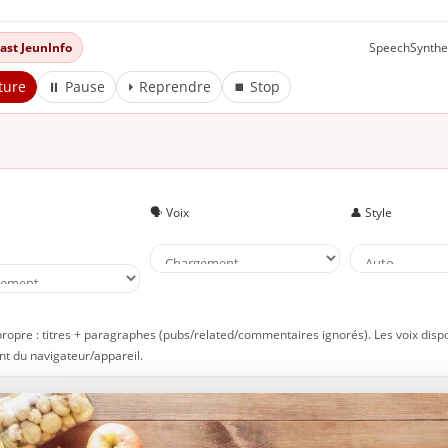
es flocons d’avoine
ettez des nashis (ou « poires asiatiques ») dans votre masque
dcast JeunInfo
SpeechSynthe
aites un masque à l’ananas
ture
⏸ Pause
⏵ Reprendre
⏹ Stop
aites un masque aux figues
aites de l’huile d’amla (ou « groseille indienne »)
tilisez des baies ou de l’extrait de busserole
onsommez de l’extrait de pépins de raisin
 À lire aussi sur JeunInfo
🗣️ Voix
👤 Style
e
 Nouveau sur JeunInfo ?
rticles recommandés
artager l'amour
propre : titres + paragraphes (pubs/related/commentaires ignorés). Les voix disp
t du navigateur/appareil.