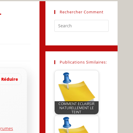
Rechercher Comment
T
Press
Escape
to
close
the
search
Publications Similaires:
panel.
Réduire
COMMENT ECLAIRSIR
NATURELLEMENT LE
TEINT
by
JeunInfo.J.l.
agrumes