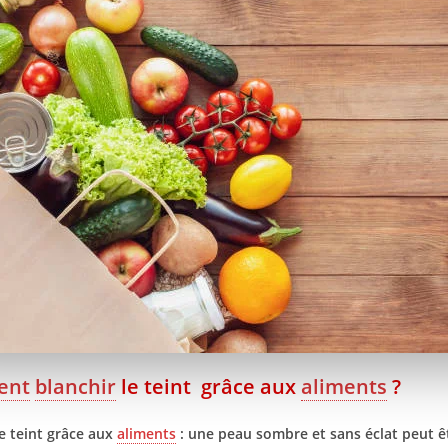
ent
blanchir
le teint grâce aux
aliments
?
e teint grâce aux
aliments
: une peau sombre et sans éclat peut ê