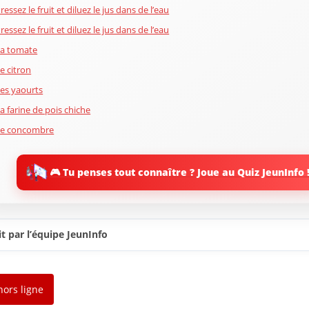
ressez le fruit et diluez le jus dans de l’eau
ressez le fruit et diluez le jus dans de l’eau
a tomate
e citron
es yaourts
a farine de pois chiche
Le concombre
e miel
i vous utilisez de la papaye, utilisez les graines et la peau
🎮 Tu penses tout connaître ? Joue au Quiz JeunInfo 
e sortez pas avec le masque
ardez le masque entre 15 et 20 minutes
e jus de carotte
t par l’équipe JeunInfo
e pamplemousse : l’agrume detox
e gel d’Aloe Vera
hors ligne
Le curcuma