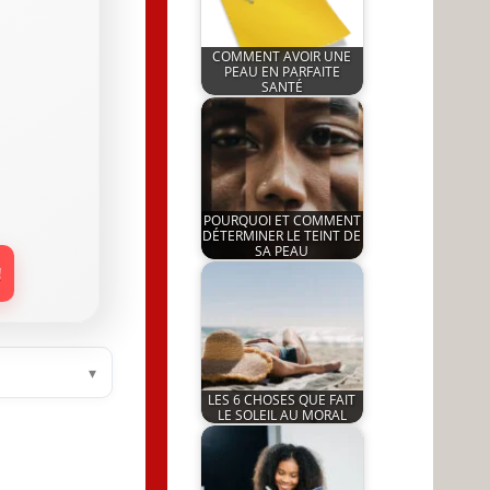
COMMENT AVOIR UNE
PEAU EN PARFAITE
SANTÉ
by
13 April 2022
JeunInfo.J.l.
POURQUOI ET COMMENT
DÉTERMINER LE TEINT DE
SA PEAU
by
!
31 March 2023
JeunInfo.J.l.
▾
LES 6 CHOSES QUE FAIT
LE SOLEIL AU MORAL
by
13 July 2022
JeunInfo.J.l.