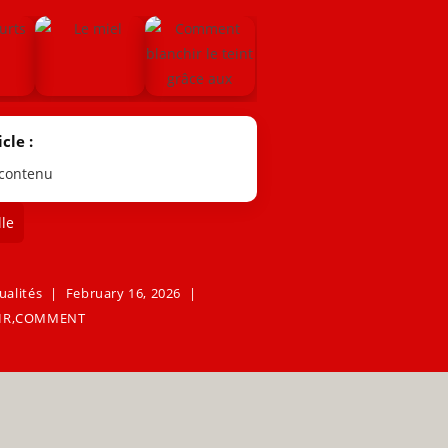
cle :
 contenu
le
ualités
February 16, 2026
IR
,
COMMENT