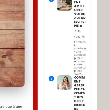
ENT
AMELI
ORER
VOTRE
AUTOD
ISCIPLI
NE 🔥
🔥 14
vues (7j)
Commen
t
améliorer
votre
autodisci
pline ?
Améliore
r votre
autodisci
pline :
“Avec…
COMM
2
ENT
GERER
EFFICA
CEMEN
T DES
DECLE
NCHEU
tre due à une
RS