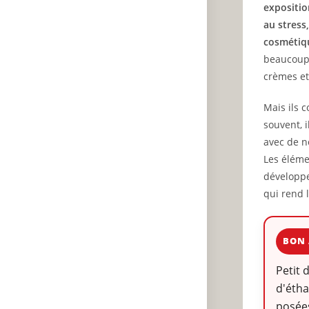
expositio
au stress
cosmétiqu
beaucoup 
crèmes et 
Mais ils 
souvent, i
avec de n
Les éléme
développe
qui rend 
BON 
Petit 
d'étha
posées