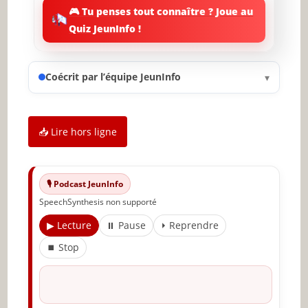
🎮 Tu penses tout connaître ? Joue au
Savoir Ce que “drôle” veut dire
Quiz JeunInfo !
Adopter la vision comique
Trouver son propre sens de l ’humour
Coécrit par l’équipe JeunInfo
▾
Ne pas se prendre trop la tête
S’ inspirer des autres (personnes drôles)
📥 Lire hors ligne
Connaître son public et choisir le timing
Être détendu pour pouvoir faire rire les autres
🎙️ Podcast JeunInfo
SpeechSynthesis non supporté
Méditer pour être plus détendu
▶ Lecture
⏸ Pause
⏵ Reprendre
Faites du sport pour se relaxer
⏹ Stop
Côtoyer des gens drôles
Répéter pour être plus drôle