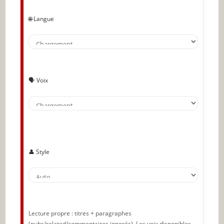
Faite des rencontres
🌐 Langue
🔥 À lire aussi sur JeunInfo
✨ Nouveau sur JeunInfo ?
Articles recommandés
🗣️ Voix
Partager l'amour
👤 Style
Lecture propre : titres + paragraphes
(pubs/related/commentaires ignorés). Les voix disponibles