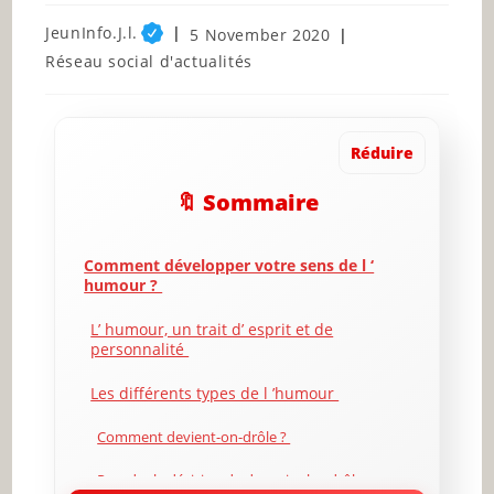
Post
JeunInfo.J.l.
Post
5 November 2020
author:
published:
Post
Réseau social d'actualités
category:
Réduire
🔖 Sommaire
Comment développer votre sens de l ‘
humour ?
L’ humour, un trait d’ esprit et de
personnalité
Les différents types de l ’humour
Comment devient-on-drôle ?
Prendre la décision de devenir plus drôle