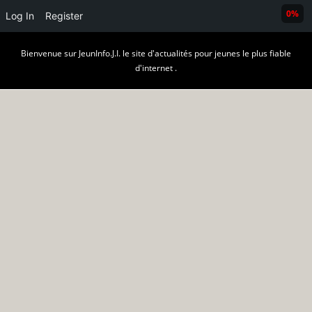
0%
Log In
Register
Skip
Bienvenue sur JeunInfo.J.I. le site d'actualités pour jeunes le plus fiable
to
d'internet .
content