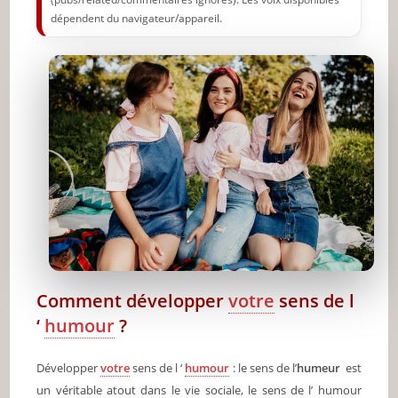
dépendent du navigateur/appareil.
Comment développer
votre
sens de l
‘
humour
?
Développer
votre
sens de l ‘
humour
: le sens de l’
humeur
est
un véritable atout dans le vie sociale, le sens de l’ humour