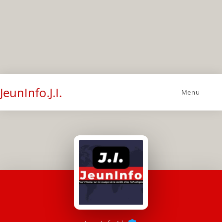
JeunInfo.J.I.
Menu