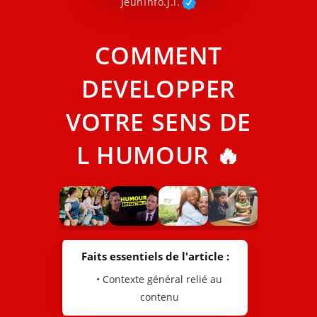
JeunInfo.J.l.
COMMENT
DEVELOPPER
VOTRE SENS DE
L HUMOUR 🔥
Faits essentiels de l'article :
• Contexte général relié au
contenu