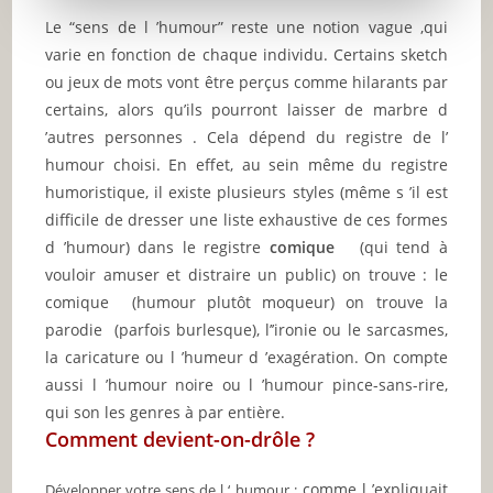
Le “sens de l ’humour” reste une notion vague ,qui
varie en fonction de chaque individu. Certains sketch
ou jeux de mots vont être perçus comme hilarants par
certains, alors qu’ils pourront laisser de marbre d
’autres personnes . Cela dépend du registre de l’
humour choisi. En effet, au sein même du registre
humoristique, il existe plusieurs styles (même s ’il est
difficile de dresser une liste exhaustive de ces formes
d ’humour) dans le registre
comique
(qui tend à
vouloir amuser et distraire un public) on trouve : le
comique (humour plutôt moqueur) on trouve la
parodie (parfois burlesque), l’’ironie ou le sarcasmes,
la caricature ou l ’humeur d ’exagération.
On compte
aussi l ’humour noire ou l ’humour pince-sans-rire,
qui son les genres à par entière.
Comment devient-on-drôle ?
comme l ’expliquait
Développer votre sens de l ‘ humour :