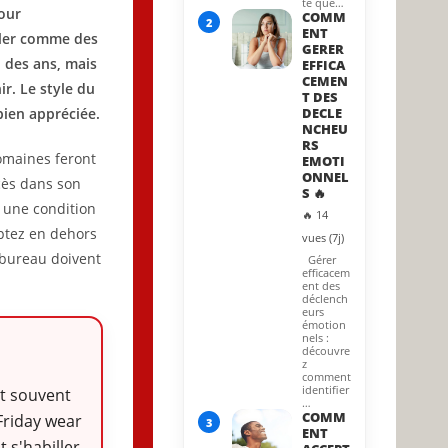
te que…
pour
COMM
2
ENT
iller comme des
GERER
l des ans, mais
EFFICA
CEMEN
r. Le style du
T DES
bien appréciée.
DECLE
NCHEU
RS
domaines feront
EMOTI
ONNEL
cès dans son
S 🔥
t une condition
🔥 14
optez en dehors
vues (7j)
u bureau doivent
Gérer
efficacem
ent des
déclench
eurs
émotion
nels :
découvre
z
comment
identifier
nt souvent
…
COMM
Friday wear
3
ENT
 s'habiller