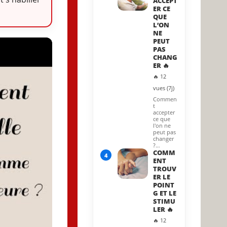
ACCEPT
ER CE
QUE
L’ON
NE
PEUT
PAS
CHANG
ER 🔥
🔥 12
vues (7j)
Commen
t
accepter
ce que
l'on ne
peut pas
changer
?…
COMM
4
ENT
TROUV
ER LE
POINT
G ET LE
STIMU
LER 🔥
🔥 12