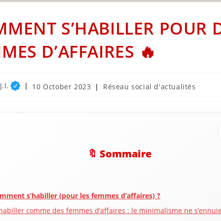
MENT S’HABILLER POUR 
MES D’AFFAIRES 🔥
.l.
Post
Post
10 October 2023
Réseau social d'actualités
published:
category:
🔖 Sommaire
mment s’habiller (pour les femmes d’affaires) ?
’habiller comme des femmes d’affaires : le minimalisme ne s’ennui