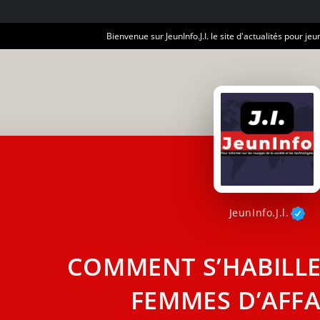
Bienvenue sur JeunInfo.J.I. le site d'actualités pour jeun
JeunInfo.J.l.
COMMENT S’HABILLE
FEMMES D’AFFA