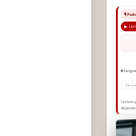
S
🎙️ Po
🔥
▶ Lec
✨
A
P
🌐 Langu
Lecture 
dépenden