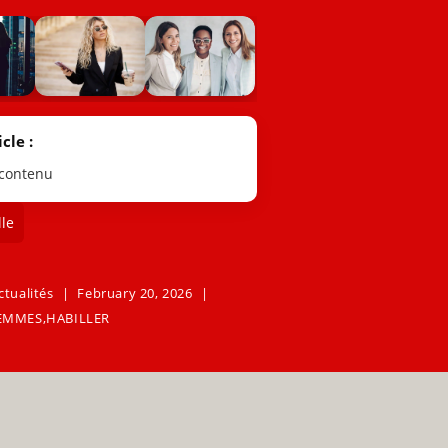
cle :
 contenu
le
ctualités
February 20, 2026
EMMES
,
HABILLER