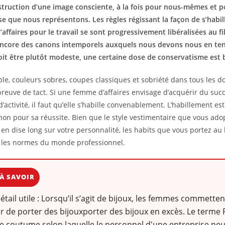
struction d’une image consciente, à la fois pour nous-mêmes et 
ise que nous représentons. Les règles régissant la façon de s’hab
affaires pour le travail se sont progressivement libéralisées au fi
 encore des canons intemporels auxquels nous devons nous en teni
it être plutôt modeste, une certaine dose de conservatisme est 
le, couleurs sobres, coupes classiques et sobriété dans tous les 
preuve de tact. Si une femme d’affaires envisage d’acquérir du suc
activité, il faut qu’elle s’habille convenablement. L’habillement es
non pour sa réussite. Bien que le style vestimentaire que vous ad
l en dise long sur votre personnalité, les habits que vous portez a
 les normes du monde professionnel.
À SAVOIR
détail utile : Lorsqu’il s’agit de bijoux, les femmes commette
ur de porter des bijouxporter des bijoux en excès. Le terme 
e coutume selon laquelle le personnel d'une entreprise peut