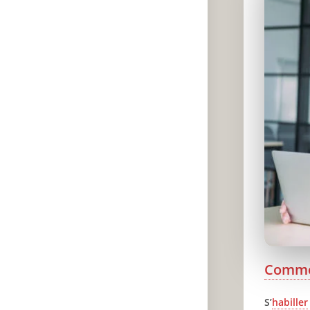
Comm
S’
habiller