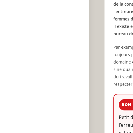
de la con
l’entrepr
femmes d’
il existe
bureau do
Par exemp
toujours 
domaine d’
sine qua 
du travai
respecter
BON 
Petit 
l’erre
est un