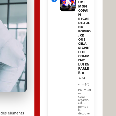
UOI
MON
COPAI
N
REGAR
DE-T-IL
DU
PORNO
: CE
QUE
CELA
SIGNIF
IE ET
COMM
ENT
LUI EN
PARLE
R 🔥
🔥 14
vues (7j)
Pourquoi
mon
copain
regarde-
t-il du
porno :
la
n des éléments
découver