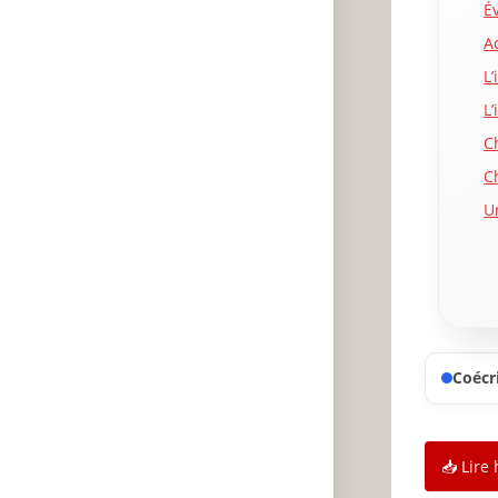
É
Ac
L
L
C
C
U
P
B
P
N
O
Coécri
O
P
📥 Lire 
S
m