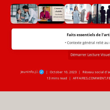
Faits essentiels de l'arti
• Contexte général relié au
Démarrer Lecture Visuel
JeunInfo.J.l.
October 10, 2023
Réseau social d'a
13 mins read
AFFAIRES
,
COMMENT
,
F