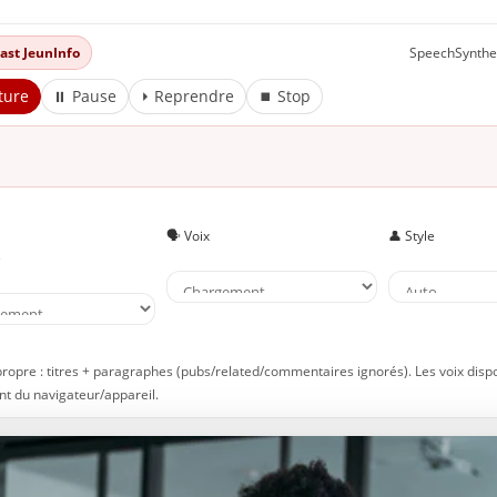
’habiller comme des femmes d’affaires : mot de fin
dcast JeunInfo
SpeechSynthe
 À lire aussi sur JeunInfo
ture
⏸ Pause
⏵ Reprendre
⏹ Stop
 Nouveau sur JeunInfo ?
rticles recommandés
artager l'amour
🗣️ Voix
👤 Style
e
propre : titres + paragraphes (pubs/related/commentaires ignorés). Les voix disp
t du navigateur/appareil.