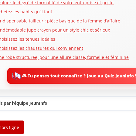
valuez le degré de formalité de votre entreprise et poste
hetez les habits qu’il faut
’indispensable tailleur : pièce basique de la femme d’affaire
’indémodable jupe crayon pour un style chic et sérieux
hoisissez les tenues idéales
hoisissez les chaussures qui conviennent
ne robe structurée, pour une allure classe, formelle et féminine
antalons pour conjuguer élégance et aisance
lazers classiques et vestes cintrées pour parfaire la tenue
🎮 Tu penses tout connaître ? Joue au Quiz JeunInfo 
ortez les accessoires convenables
e portez pas beaucoup de bijoux
ptez pour un maquillage simple
t par l’équipe JeunInfo
ptez pour une coupe de cheveux classique
renez soin de vos ongles
hors ligne
’habiller comme des femmes d’affaires : un peu de couleur ne fera
al