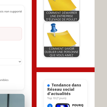
sis non supporté
COMMENT DÉMARRER
UNE ENTREPRISE
D'ÉLEVAGE DE POULET
by
15 June 2022
JeunInfo.J.l.
COMMENT SAVOIR
OUBLIER UNE PERSONNE
QUE VOUS AIMEZ
by
27 July 2022
JeunInfo.J.l.
onibles
Tendance dans
Réseau social
d'actualités
Top 10 (7 jours)
21 March 2022
POURQ
1